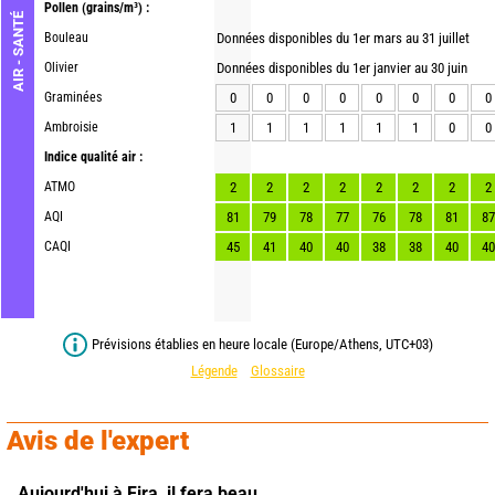
Pollen
(grains/m³) :
AIR - SANTÉ
Bouleau
Données disponibles du 1er mars au 31 juillet
Olivier
Données disponibles du 1er janvier au 30 juin
Graminées
0
0
0
0
0
0
0
0
Ambroisie
1
1
1
1
1
1
0
0
Indice qualité air :
ATMO
2
2
2
2
2
2
2
2
AQI
81
79
78
77
76
78
81
87
CAQI
45
41
40
40
38
38
40
40
Prévisions établies en heure locale (Europe/Athens, UTC+03)
Légende
Glossaire
Avis de l'expert
Aujourd'hui à Fira,
il fera beau.