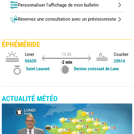
Personnaliser l'affichage de mon bulletin
Réservez une consultation avec un prévisionniste
ÉPHÉMÉRIDE
Lever
13:45
Coucher
06h30
20h16
-2 min
Saint Laurent
Dernier croissant de Lune
ACTUALITÉ MÉTÉO