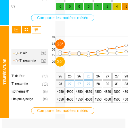
UV
0
0
0
0
1
2
4
6
Comparer les modèles météo
40
28°
35
30
T° air
(°C)
25
T° ressentie
(°C)
TEMPÉRATURE
26°
20
T° de l'air
26
26
26
25
26
27
27
28
(°C)
T° ressentie
28
27
27
27
28
30
31
33
(°C)
Isotherme 0°
(m)
4950
4900
4850
4850
4850
4850
4800
480
Lim pluie/neige
(m)
4650
4600
4550
4550
4550
4550
4500
450
Comparer les modèles météo