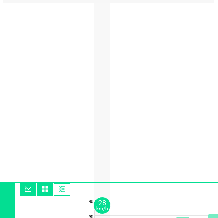
40
28
km/h
30