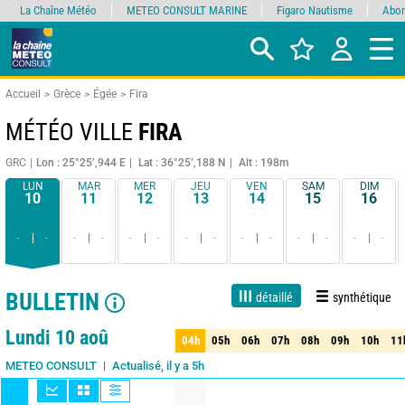
La Chaîne Météo
METEO CONSULT MARINE
Figaro Nautisme
Abon
Accueil
Grèce
Égée
Fira
MÉTÉO VILLE
FIRA
GRC
Lon : 25°25’,944 E
Lat : 36°25’,188 N
Alt : 198m
LUN
MAR
MER
JEU
VEN
SAM
DIM
10
11
12
13
14
15
16
-
-
-
-
-
-
-
-
-
-
-
-
-
-
BULLETIN
détaillé
synthétique
1 jour
3 jours
7 jours
15 jours
85%
Fiabilité
Lundi 10 aoû
04h
05h
06h
07h
08h
09h
10h
11
04h
05h
06h
07h
08h
09h
10h
11
Actualisé, il y a 5h
METEO CONSULT