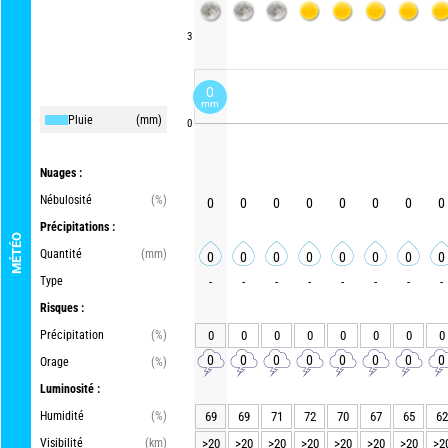
3
0
mm
Pluie
(mm)
0
Nuages :
Nébulosité
(%)
0
0
0
0
0
0
0
0
Précipitations :
MÉTÉO
Quantité
(mm)
0
0
0
0
0
0
0
0
Type
-
-
-
-
-
-
-
-
Risques :
Précipitation
(%)
0
0
0
0
0
0
0
0
0
0
0
0
0
0
0
0
Orage
(%)
Luminosité :
Humidité
(%)
69
69
71
72
70
67
65
62
Visibilité
(km)
>20
>20
>20
>20
>20
>20
>20
>2