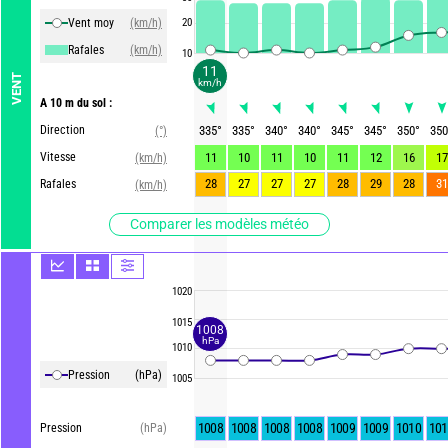
Vent moy
(km/h)
20
Rafales
(km/h)
10
11
VENT
km/h
A 10 m du sol :
Direction
335
°
335
°
340
°
340
°
345
°
345
°
350
°
350
(°)
Vitesse
11
10
11
10
11
12
16
17
(km/h)
28
27
27
27
28
29
28
31
Rafales
(km/h)
Comparer les modèles météo
1020
1015
1008
hPa
1010
Pression
(hPa)
1005
1008
1008
1008
1008
1009
1009
1010
101
Pression
(hPa)