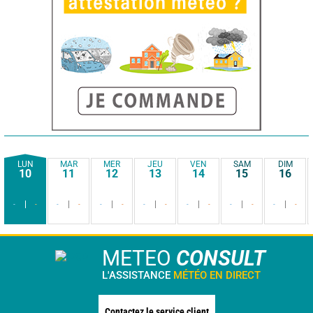
LUN
MAR
MER
JEU
VEN
SAM
DIM
10
11
12
13
14
15
16
-
-
-
-
-
-
-
-
-
-
-
-
-
-
METEO
CONSULT
L'ASSISTANCE
MÉTÉO EN DIRECT
Contactez le service client