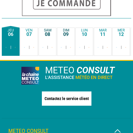
JEU
VEN
SAM
DIM
LUN
MAR
MER
06
07
08
09
10
11
12
-
-
-
-
-
-
-
-
-
-
-
-
-
-
METEO
CONSULT
L'ASSISTANCE
MÉTÉO EN DIRECT
Contactez le service client
METEO CONSULT