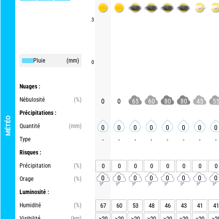
3
Pluie
(mm)
0
Nuages :
Nébulosité
(%)
0
0
65
60
80
80
45
5
Précipitations :
MÉTÉO
Quantité
(mm)
0
0
0
0
0
0
0
0
Type
-
-
-
-
-
-
-
-
Risques :
Précipitation
(%)
0
0
0
0
0
0
0
0
0
0
0
0
0
0
0
0
Orage
(%)
Luminosité :
Humidité
(%)
67
60
53
48
46
43
41
41
Visibilité
(km)
>20
>20
>20
>20
>20
>20
>20
>2