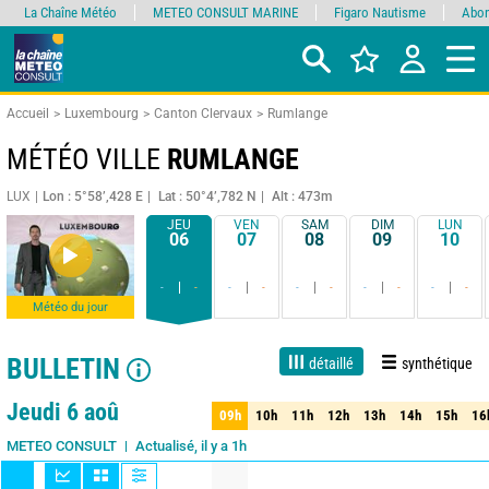
La Chaîne Météo
METEO CONSULT MARINE
Figaro Nautisme
Abon
Accueil
Luxembourg
Canton Clervaux
Rumlange
MÉTÉO VILLE
RUMLANGE
LUX
Lon : 5°58’,428 E
Lat : 50°4’,782 N
Alt : 473m
JEU
VEN
SAM
DIM
LUN
06
07
08
09
10
-
-
-
-
-
-
-
-
-
-
Météo du jour
BULLETIN
détaillé
synthétique
1 jour
3 jours
7 jours
15 jours
90%
Fiabilité
Jeudi 6 aoû
09h
10h
11h
12h
13h
14h
15h
16
09h
10h
11h
12h
13h
14h
15h
16
Actualisé, il y a 1h
METEO CONSULT