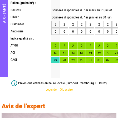
Pollen
(grains/m³) :
AIR - SANTÉ
Bouleau
Données disponibles du 1er mars au 31 juillet
Olivier
Données disponibles du 1er janvier au 30 juin
Graminées
2
2
2
2
2
2
2
2
Ambroisie
0
0
0
0
0
0
0
0
Indice qualité air :
ATMO
2
2
2
2
2
2
2
2
AQI
52
61
63
64
69
69
70
71
CAQI
24
28
29
29
31
31
32
32
Prévisions établies en heure locale (Europe/Luxembourg, UTC+02)
Légende
Glossaire
Avis de l'expert