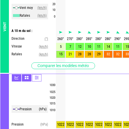
20
Vent moy
(km/h)
10
Rafales
(km/h)
0
VENT
A 10 m du sol :
Direction
260
°
270
°
280
°
285
°
280
°
280
°
290
°
295
(°)
Vitesse
5
7
12
10
11
14
11
15
(km/h)
15
21
28
28
29
32
32
33
Rafales
(km/h)
Comparer les modèles météo
1030
1025
1020
1015
Pression
(hPa)
1010
1022
1022
1022
1022
1022
1022
1022
102
Pression
(hPa)