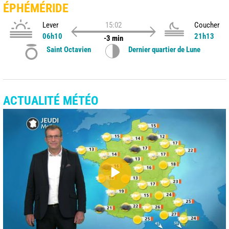
ÉPHÉMÉRIDE
Lever
15:02
Coucher
06h10
21h13
-3 min
Saint Octavien
Dernier quartier de Lune
ACTUALITÉ MÉTÉO