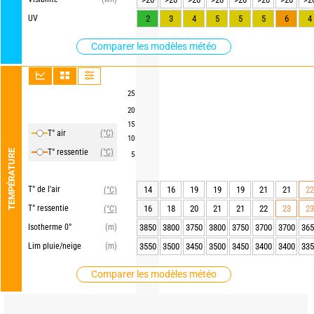
UV
2
3
4
5
5
5
6
4
Comparer les modèles météo
25
20
15
T° air
(°C)
10
T° ressentie
(°C)
TEMPÉRATURE
5
T° de l'air
14
16
19
19
19
21
21
22
(°C)
T° ressentie
16
18
20
21
21
22
23
23
(°C)
Isotherme 0°
(m)
3850
3800
3750
3800
3750
3700
3700
365
Lim pluie/neige
(m)
3550
3500
3450
3500
3450
3400
3400
335
Comparer les modèles météo