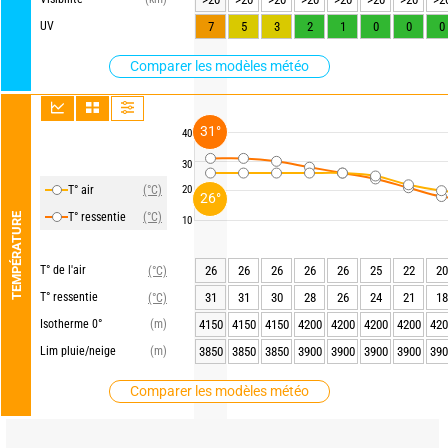
UV
7
5
3
2
1
0
0
0
Comparer les modèles météo
31°
40
30
T° air
(°C)
20
26°
T° ressentie
(°C)
TEMPÉRATURE
10
T° de l'air
26
26
26
26
26
25
22
20
(°C)
T° ressentie
31
31
30
28
26
24
21
18
(°C)
Isotherme 0°
(m)
4150
4150
4150
4200
4200
4200
4200
420
Lim pluie/neige
(m)
3850
3850
3850
3900
3900
3900
3900
390
Comparer les modèles météo