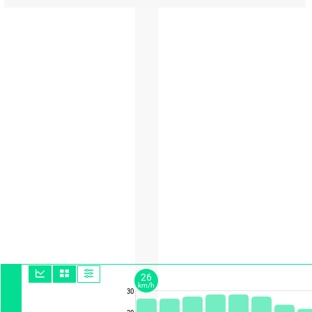
26
km/h
30