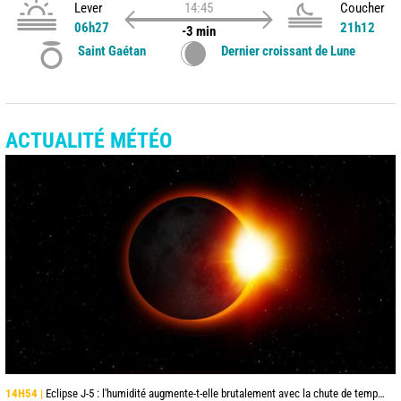
Lever
14:45
Coucher
06h27
21h12
-3 min
Saint Gaétan
Dernier croissant de Lune
ACTUALITÉ MÉTÉO
14H54 |
Eclipse J-5 : l'humidité augmente-t-elle brutalement avec la chute de température pendant l'éclipse du 12 août ?