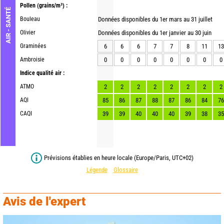
Pollen
(grains/m³) :
AIR - SANTÉ
Bouleau
Données disponibles du 1er mars au 31 juillet
Olivier
Données disponibles du 1er janvier au 30 juin
Graminées
6
6
6
7
7
8
11
13
Ambroisie
0
0
0
0
0
0
0
0
Indice qualité air :
ATMO
2
2
2
2
2
2
2
2
AQI
85
86
87
88
87
86
84
76
CAQI
39
39
40
40
40
39
38
35
Prévisions établies en heure locale (Europe/Paris, UTC+02)
Légende
Glossaire
Avis de l'expert