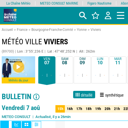
La Chaîne Météo
METEO CONSULT MARINE
Figaro Nautisme
Abon
Accueil
France
Bourgogne-Franche-Comté
Yonne
Viviers
MÉTÉO VILLE
VIVIERS
(89700)
Lon : 3°55’,236 E
Lat : 47°48’,252 N
Alt : 262m
VEN
SAM
DIM
LUN
MAR
07
08
09
10
11
-
-
-
-
-
-
-
-
-
-
Météo du jour
BULLETIN
détaillé
synthétique
Live
1 jour
3 jours
7 jours
15 jours
90%
Fiabilité
Vendredi 7 aoû
15h
16h
17h
18h
19h
20h
21h
22
15h
16h
17h
18h
19h
20h
21h
22
Actualisé, il y a 26min
METEO CONSULT