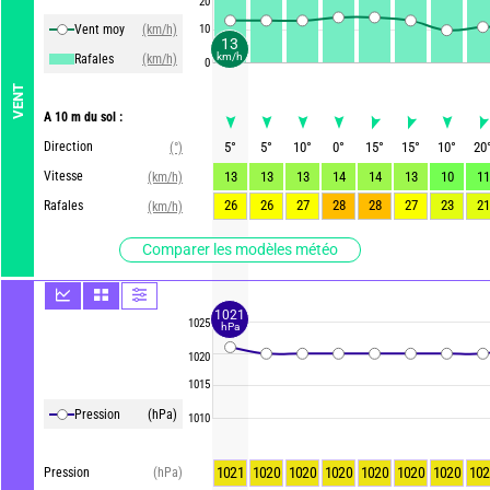
20
Vent moy
(km/h)
10
13
km/h
Rafales
(km/h)
0
VENT
A 10 m du sol :
Direction
5
°
5
°
10
°
0
°
15
°
15
°
10
°
20
(°)
Vitesse
13
13
13
14
14
13
10
11
(km/h)
26
26
27
28
28
27
23
21
Rafales
(km/h)
Comparer les modèles météo
1021
1025
hPa
1020
1015
Pression
(hPa)
1010
1021
1020
1020
1020
1020
1020
1020
102
Pression
(hPa)