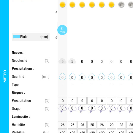
3
0
mm
Pluie
(mm)
0
Nuages :
Nébulosité
(%)
5
5
0
0
0
0
0
0
Précipitations :
MÉTÉO
Quantité
(mm)
0
0
0
0
0
0
0
0
Type
-
-
-
-
-
-
-
-
Risques :
Précipitation
(%)
0
0
0
0
0
0
0
0
0
0
0
0
0
0
0
0
Orage
(%)
Luminosité :
Humidité
(%)
26
26
26
25
26
29
33
38
Visibilité
(km)
>20
>20
>20
>20
>20
>20
>20
>2