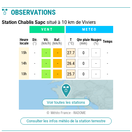
OBSERVATIONS
Station Chablis Sapc
situé à 10 km de Viviers
VENT
METEO
Heure
Dir.
Vit.
Raf.
T
Qte pluie
Nuages
Temps
locale
(°)
(km/h)
(km/h)
(°C)
(mm)
(%)
15h
-
-
-
27.7
0
-
-
14h
-
-
-
26.4
0
-
-
13h
-
-
-
25.7
0
-
-
Voir toutes les stations
Météo France - RADOME
Consulter les infos météo de la station terrestre