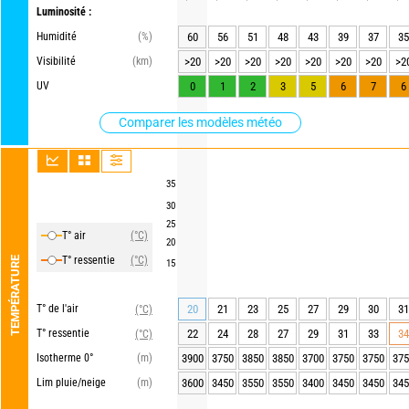
Luminosité :
Humidité
(%)
60
56
51
48
43
39
37
35
Visibilité
(km)
>20
>20
>20
>20
>20
>20
>20
>2
UV
0
1
2
3
5
6
7
6
Comparer les modèles météo
35
30
25
T° air
(°C)
20
T° ressentie
(°C)
TEMPÉRATURE
15
T° de l'air
20
21
23
25
27
29
30
31
(°C)
T° ressentie
22
24
28
27
29
31
33
34
(°C)
Isotherme 0°
(m)
3900
3750
3850
3850
3700
3750
3750
375
Lim pluie/neige
(m)
3600
3450
3550
3550
3400
3450
3450
345