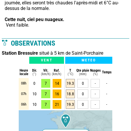
journée, elles seront très chaudes l'après-midi et 6°C au-
dessus de la normale.
Cette nuit,
ciel peu nuageux.
 Vent faible.
OBSERVATIONS
Station Bressuire
situé à 5 km de Saint-Porchaire
VENT
METEO
Heure
Dir.
Vit.
Raf.
T
Qte pluie
Nuages
Temps
locale
(°)
(km/h)
(km/h)
(°C)
(mm)
(%)
08h
0
7
14
19.3
0
-
-
07h
10
7
16
18.8
0
-
-
06h
10
7
21
19.3
0
-
-