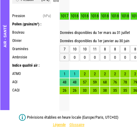
1010
1017
1018
1018
1018
1018
1018
1018
101
Pression
(hPa)
Pollen
(grains/m³) :
AIR - SANTÉ
Bouleau
Données disponibles du 1er mars au 31 juillet
Olivier
Données disponibles du 1er janvier au 30 juin
Graminées
7
10
10
11
8
8
8
8
Ambroisie
0
0
0
0
0
0
0
0
Indice qualité air :
ATMO
1
1
2
2
2
2
2
2
AQI
48
48
57
59
68
76
78
79
CAQI
26
26
33
35
38
35
35
36
Prévisions établies en heure locale (Europe/Paris, UTC+02)
Légende
Glossaire