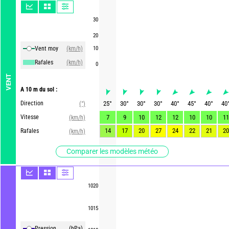
30
20
Vent moy
(km/h)
10
Rafales
(km/h)
0
VENT
A 10 m du sol :
Direction
25
°
30
°
30
°
30
°
40
°
45
°
40
°
40
(°)
Vitesse
7
9
10
12
12
10
10
11
(km/h)
14
17
20
27
24
22
21
20
Rafales
(km/h)
Comparer les modèles météo
1020
1015
Pression
(hPa)