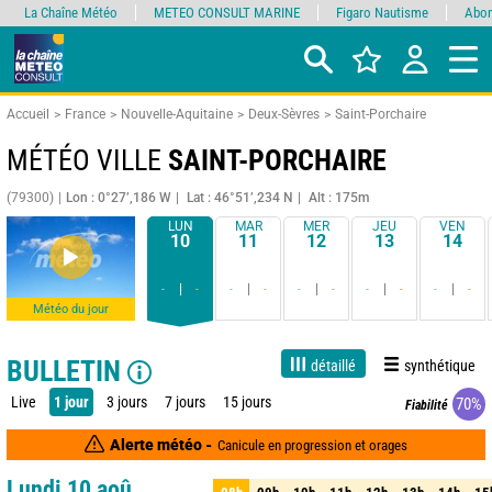
La Chaîne Météo
METEO CONSULT MARINE
Figaro Nautisme
Abon
Accueil
France
Nouvelle-Aquitaine
Deux-Sèvres
Saint-Porchaire
MÉTÉO VILLE
SAINT-PORCHAIRE
(79300)
Lon : 0°27’,186 W
Lat : 46°51’,234 N
Alt : 175m
LUN
MAR
MER
JEU
VEN
10
11
12
13
14
-
-
-
-
-
-
-
-
-
-
Météo du jour
BULLETIN
détaillé
synthétique
Live
1 jour
3 jours
7 jours
15 jours
70%
Fiabilité
Alerte météo -
Canicule en progression et orages
Lundi 10 aoû