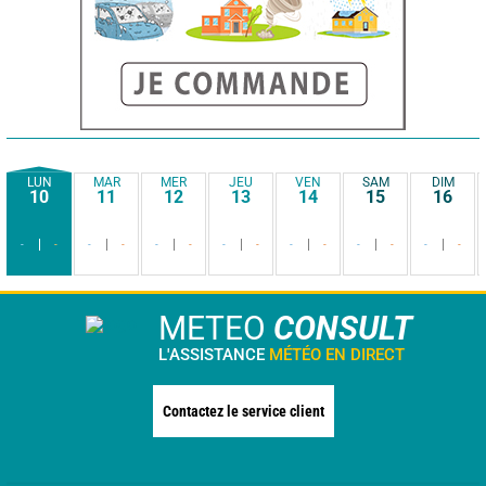
LUN
MAR
MER
JEU
VEN
SAM
DIM
10
11
12
13
14
15
16
-
-
-
-
-
-
-
-
-
-
-
-
-
-
METEO
CONSULT
L'ASSISTANCE
MÉTÉO EN DIRECT
Contactez le service client