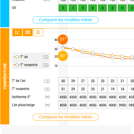
UV
2
1
0
0
0
0
0
0
Comparer les modèles météo
31°
40
30
30°
T° air
(°C)
20
T° ressentie
(°C)
TEMPÉRATURE
10
T° de l'air
30
29
27
25
23
22
21
20
(°C)
T° ressentie
31
29
25
23
21
19
18
18
(°C)
Isotherme 0°
(m)
4350
4350
4350
4350
4300
4300
4250
425
Lim pluie/neige
(m)
4050
4050
4050
4050
4000
4000
3950
395
Comparer les modèles météo