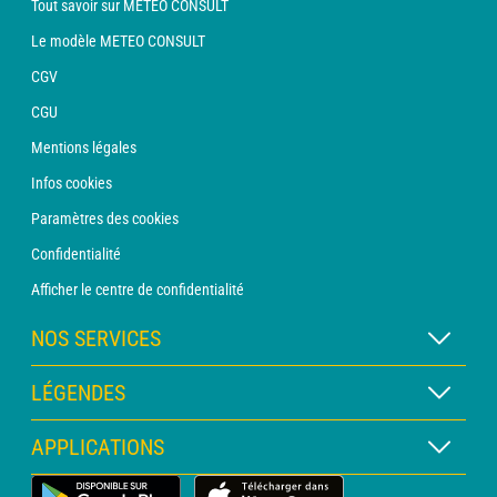
Tout savoir sur METEO CONSULT
Le modèle METEO CONSULT
CGV
CGU
Mentions légales
Infos cookies
Paramètres des cookies
Confidentialité
Afficher le centre de confidentialité
NOS SERVICES
Abonnement METEO Xpert
LÉGENDES
Abonnement METEO PRO
Légende des cartes
APPLICATIONS
Consultation avec un prévisionniste
Légende des pictogrammes
Bulletin PRO
Application Météo Terrestre