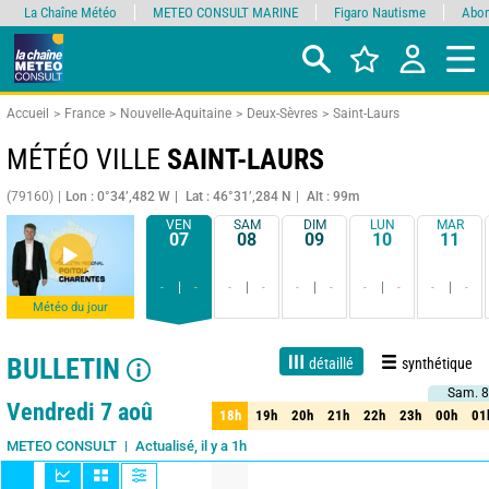
La Chaîne Météo
METEO CONSULT MARINE
Figaro Nautisme
Abon
Accueil
France
Nouvelle-Aquitaine
Deux-Sèvres
Saint-Laurs
MÉTÉO VILLE
SAINT-LAURS
(79160)
Lon : 0°34’,482 W
Lat : 46°31’,284 N
Alt : 99m
VEN
SAM
DIM
LUN
MAR
07
08
09
10
11
-
-
-
-
-
-
-
-
-
-
Météo du jour
BULLETIN
détaillé
synthétique
Sam. 8
Sam. 8
Live
1 jour
3 jours
7 jours
15 jours
80%
Fiabilité
Vendredi 7 aoû
18h
19h
20h
21h
22h
23h
00h
01
18h
19h
20h
21h
22h
23h
00h
01
Actualisé, il y a 1h
METEO CONSULT