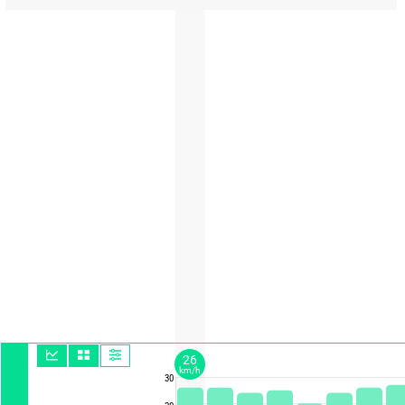
26
km/h
30