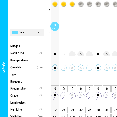
3
0
mm
Pluie
(mm)
0
Nuages :
Nébulosité
(%)
0
0
5
5
5
0
5
5
Précipitations :
MÉTÉO
Quantité
(mm)
0
0
0
0
0
0
0
0
Type
-
-
-
-
-
-
-
-
Risques :
Précipitation
(%)
0
0
0
0
0
0
0
0
0
0
0
0
0
0
0
0
Orage
(%)
Luminosité :
Humidité
(%)
22
25
29
32
36
38
38
37
Visibilité
(km)
>20
>20
>20
>20
>20
>20
>20
>2