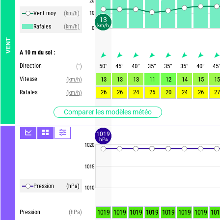
20
Vent moy
(km/h)
10
13
km/h
Rafales
(km/h)
0
VENT
A 10 m du sol :
Direction
50
°
45
°
40
°
35
°
35
°
35
°
40
°
45
(°)
Vitesse
13
13
13
11
12
14
15
15
(km/h)
26
26
24
25
20
24
26
27
Rafales
(km/h)
Comparer les modèles météo
1019
hPa
1020
1015
Pression
(hPa)
1010
1019
1019
1019
1019
1019
1019
1019
101
Pression
(hPa)