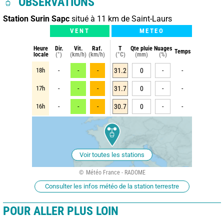
OBSERVATIONS
Station Surin Sapc
situé à 11 km de Saint-Laurs
VENT
METEO
Heure
Dir.
Vit.
Raf.
T
Qte pluie
Nuages
Temps
locale
(°)
(km/h)
(km/h)
(°C)
(mm)
(%)
18h
-
-
-
31.2
0
-
-
17h
-
-
-
31.7
0
-
-
16h
-
-
-
30.7
0
-
-
Voir toutes les stations
Météo France - RADOME
Consulter les infos météo de la station terrestre
POUR ALLER PLUS LOIN