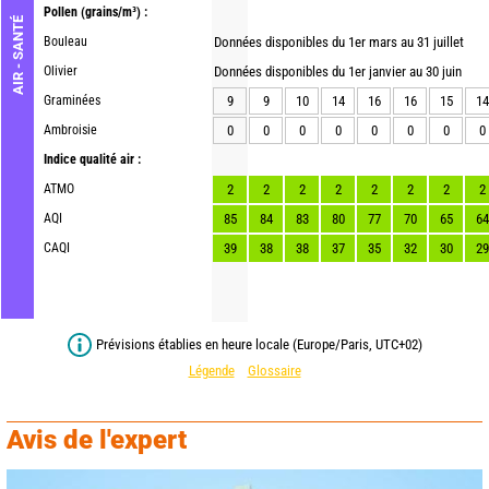
Pollen
(grains/m³) :
AIR - SANTÉ
Bouleau
Données disponibles du 1er mars au 31 juillet
Olivier
Données disponibles du 1er janvier au 30 juin
Graminées
9
9
10
14
16
16
15
14
Ambroisie
0
0
0
0
0
0
0
0
Indice qualité air :
ATMO
2
2
2
2
2
2
2
2
AQI
85
84
83
80
77
70
65
64
CAQI
39
38
38
37
35
32
30
29
Prévisions établies en heure locale (Europe/Paris, UTC+02)
Légende
Glossaire
Avis de l'expert