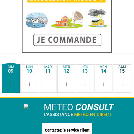
DIM
LUN
MAR
MER
JEU
VEN
SAM
09
10
11
12
13
14
15
-
-
-
-
-
-
-
-
-
-
-
-
-
-
METEO
CONSULT
L'ASSISTANCE
MÉTÉO EN DIRECT
Contactez le service client