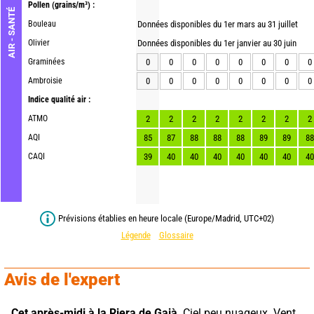
Pollen
(grains/m³) :
AIR - SANTÉ
Bouleau
Données disponibles du 1er mars au 31 juillet
Olivier
Données disponibles du 1er janvier au 30 juin
Graminées
0
0
0
0
0
0
0
0
Ambroisie
0
0
0
0
0
0
0
0
Indice qualité air :
ATMO
2
2
2
2
2
2
2
2
AQI
85
87
88
88
88
89
89
88
CAQI
39
40
40
40
40
40
40
40
Prévisions établies en heure locale (Europe/Madrid, UTC+02)
Légende
Glossaire
Avis de l'expert
Cet après-midi à la Riera de Gaià,
 Ciel peu nuageux. Vent 