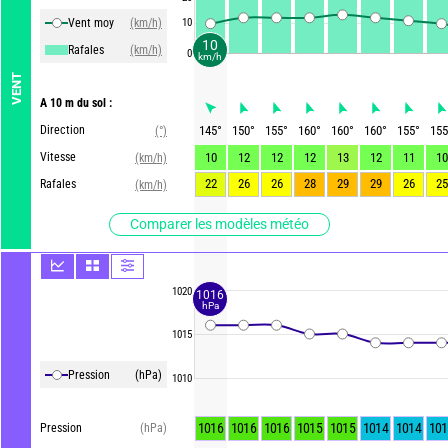
Vent moy
(km/h)
10
10
Rafales
(km/h)
0
km/h
VENT
A 10 m du sol :
Direction
145
°
150
°
155
°
160
°
160
°
160
°
155
°
155
(°)
Vitesse
10
12
12
12
13
12
11
10
(km/h)
22
26
26
28
29
29
26
25
Rafales
(km/h)
Comparer les modèles météo
1020
1016
hPa
1015
Pression
(hPa)
1010
1016
1016
1016
1015
1015
1014
1014
101
Pression
(hPa)