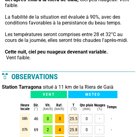
faible.
La fiabilité de la situation est évaluée à 90%, avec des 
conditions favorables à la persistance du beau temps.
Les températures seront comprises entre 28 et 32°C au 
cours de la journée, elles seront très chaudes l'après-midi.
Cette nuit,
ciel peu nuageux devenant variable.
 Vent faible.
OBSERVATIONS
Station Tarragona
situé à 11 km de la Riera de Gaià
VENT
METEO
Heure
Dir.
Vit.
Raf.
T
Qte pluie
Nuages
Temps
locale
(°)
(km/h)
(km/h)
(°C)
(mm)
(%)
08h
46
0
3
25.5
0
-
-
07h
69
2
4
25.8
0
-
-