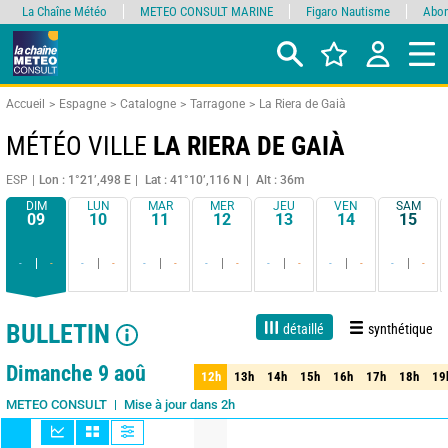
La Chaîne Météo
METEO CONSULT MARINE
Figaro Nautisme
Abon
Accueil
Espagne
Catalogne
Tarragone
La Riera de Gaià
MÉTÉO VILLE
LA RIERA DE GAIÀ
ESP
Lon : 1°21’,498 E
Lat : 41°10’,116 N
Alt : 36m
DIM
LUN
MAR
MER
JEU
VEN
SAM
09
10
11
12
13
14
15
-
-
-
-
-
-
-
-
-
-
-
-
-
-
BULLETIN
détaillé
synthétique
1 jour
3 jours
7 jours
15 jours
90%
Fiabilité
Dimanche 9 aoû
12h
13h
14h
15h
16h
17h
18h
19
12h
13h
14h
15h
16h
17h
18h
19
Mise à jour dans 2h
METEO CONSULT