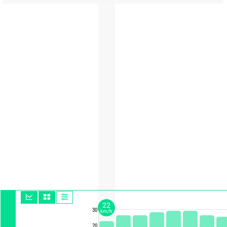
22
30
km/h
20