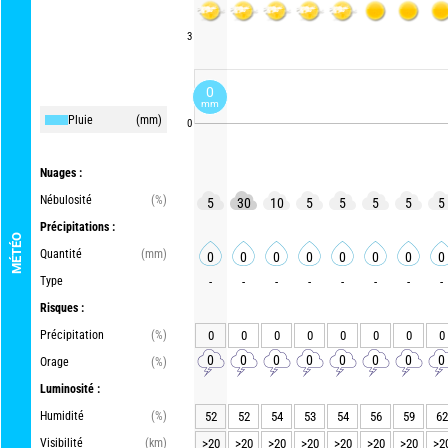
3
0
mm
Pluie
(mm)
0
Nuages :
Nébulosité
(%)
5
30
10
5
5
5
5
5
Précipitations :
MÉTÉO
Quantité
(mm)
0
0
0
0
0
0
0
0
Type
-
-
-
-
-
-
-
-
Risques :
Précipitation
(%)
0
0
0
0
0
0
0
0
0
0
0
0
0
0
0
0
Orage
(%)
Luminosité :
Humidité
(%)
52
52
54
53
54
56
59
62
Visibilité
(km)
>20
>20
>20
>20
>20
>20
>20
>2