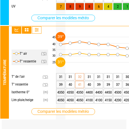
UV
7
8
9
8
6
4
2
1
Comparer les modèles météo
39°
45
40
35
T° air
(°C)
30
T° ressentie
(°C)
TEMPÉRATURE
31°
25
T° de l'air
31
31
32
31
31
31
31
30
(°C)
T° ressentie
39
40
41
40
39
39
37
36
(°C)
Isotherme 0°
(m)
4350
4350
4350
4400
4400
4450
4500
450
Lim pluie/neige
(m)
4050
4050
4050
4100
4100
4150
4200
420
Comparer les modèles météo