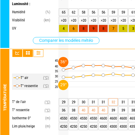
Luminosité :
Humidité
(%)
65
62
58
56
56
59
59
61
Visibilité
(km)
>20
>20
>20
>20
>20
>20
>20
>2
UV
4
6
8
9
8
7
5
3
Comparer les modèles météo
45
36°
40
35
30
T° air
(°C)
25
29°
T° ressentie
(°C)
TEMPÉRATURE
20
T° de l'air
29
29
30
31
31
32
31
31
(°C)
T° ressentie
36
38
40
40
40
39
39
38
(°C)
Isotherme 0°
(m)
4550
4550
4550
4550
4600
4600
4600
465
Lim pluie/neige
(m)
4250
4250
4250
4250
4300
4300
4300
435