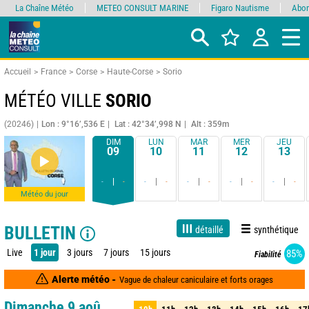
La Chaîne Météo
METEO CONSULT MARINE
Figaro Nautisme
Abon
Accueil
France
Corse
Haute-Corse
Sorio
MÉTÉO VILLE
SORIO
(20246)
Lon : 9°16’,536 E
Lat : 42°34’,998 N
Alt : 359m
DIM
LUN
MAR
MER
JEU
09
10
11
12
13
-
-
-
-
-
-
-
-
-
-
Météo du jour
BULLETIN
détaillé
synthétique
Live
1 jour
3 jours
7 jours
15 jours
85%
Fiabilité
Alerte météo -
Vague de chaleur caniculaire et forts orages
Dimanche 9 aoû