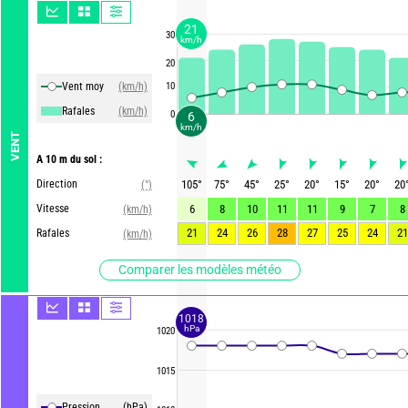
21
30
km/h
20
Vent moy
(km/h)
10
Rafales
(km/h)
0
6
km/h
VENT
A 10 m du sol :
Direction
105
°
75
°
45
°
25
°
20
°
15
°
20
°
20
(°)
Vitesse
6
8
10
11
11
9
7
8
(km/h)
21
24
26
28
27
25
24
21
Rafales
(km/h)
Comparer les modèles météo
1018
hPa
1020
1015
Pression
(hPa)