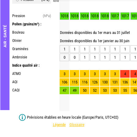
1010
1018
1018
1018
1018
1018
1017
1017
101
Pression
(hPa)
Pollen
(grains/m³) :
AIR - SANTÉ
Bouleau
Données disponibles du 1er mars au 31 juillet
Olivier
Données disponibles du 1er janvier au 30 juin
Graminées
1
1
1
1
1
1
1
1
Ambroisie
0
0
1
1
1
1
1
1
Indice qualité air :
ATMO
3
3
3
3
3
3
4
4
AQI
106
115
116
126
130
131
136
14
CAQI
47
49
50
52
53
53
55
56
Prévisions établies en heure locale (Europe/Paris, UTC+02)
Légende
Glossaire