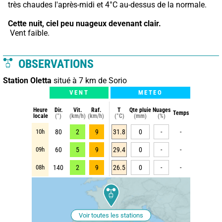
très chaudes l'après-midi et 4°C au-dessus de la normale.
Cette nuit,
ciel peu nuageux devenant clair.
 Vent faible.
OBSERVATIONS
Station Oletta
situé à 7 km de Sorio
VENT
METEO
Heure
Dir.
Vit.
Raf.
T
Qte pluie
Nuages
Temps
locale
(°)
(km/h)
(km/h)
(°C)
(mm)
(%)
10h
80
2
9
31.8
0
-
-
09h
60
5
9
29.4
0
-
-
08h
140
2
9
26.5
0
-
-
Voir toutes les stations