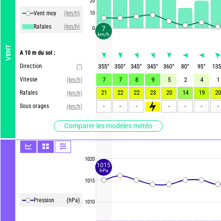
20
Vent moy
(km/h)
10
Rafales
(km/h)
7
0
km/h
VENT
A 10 m du sol :
Direction
355
°
350
°
345
°
345
°
360
°
80
°
95
°
135
(°)
Vitesse
7
7
8
9
5
2
4
1
(km/h)
21
22
22
23
20
14
19
20
Rafales
(km/h)
-
-
-
>65
-
-
-
-
Sous orages
(km/h)
Comparer les modèles météo
1020
1015
hPa
1015
Pression
(hPa)
1010