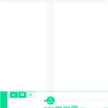
21
30
km/h