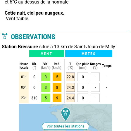
et 6°C au-dessus de la normale.
Cette nuit,
ciel peu nuageux.
 Vent faible.
OBSERVATIONS
Station Bressuire
situé à 13 km de Saint-Jouin-de-Milly
VENT
METEO
Heure
Dir.
Vit.
Raf.
T
Qte pluie
Nuages
Temps
locale
(°)
(km/h)
(km/h)
(°C)
(mm)
(%)
01h
0
3
5
22.8
0
-
-
00h
0
3
8
24.3
0
-
-
23h
310
5
9
24.4
0
-
-
Voir toutes les stations