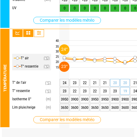
UV
0
0
0
0
0
0
0
0
Comparer les modèles météo
40
35
24°
30
25
T° air
(°C)
20
23°
T° ressentie
(°C)
TEMPÉRATURE
15
T° de l'air
24
23
22
21
21
20
20
21
(°C)
T° ressentie
23
22
23
22
23
23
19
24
(°C)
Isotherme 0°
(m)
3950
3900
3900
3950
3950
3900
3900
390
Lim pluie/neige
(m)
3650
3600
3600
3650
3650
3600
3600
360
Comparer les modèles météo