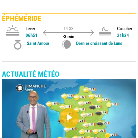
ÉPHÉMÉRIDE
Lever
14:33
Coucher
06h51
21h24
-3 min
Saint Amour
Dernier croissant de Lune
ACTUALITÉ MÉTÉO