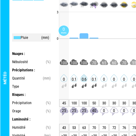
3
0
mm
Pluie
(mm)
0
Nuages :
Nébulosité
(%)
100
100
100
70
65
60
70
5
Précipitations :
MÉTÉO
Quantité
(mm)
0
0.1
0.6
0.1
0
0
0
0
Type
Risques :
Précipitation
(%)
45
100
100
50
30
30
30
30
25
25
25
40
0
0
0
0
Orage
(%)
Luminosité :
Humidité
(%)
43
53
63
70
70
72
76
75
Visibilité
(km)
>20
>20
>20
>20
>20
>20
>20
>2