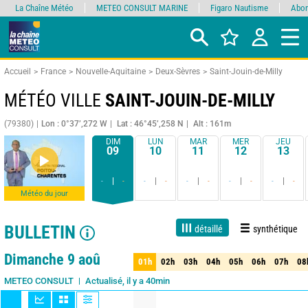
La Chaîne Météo
METEO CONSULT MARINE
Figaro Nautisme
Abon
Accueil
France
Nouvelle-Aquitaine
Deux-Sèvres
Saint-Jouin-de-Milly
MÉTÉO VILLE
SAINT-JOUIN-DE-MILLY
(79380)
Lon : 0°37’,272 W
Lat : 46°45’,258 N
Alt : 161m
DIM
LUN
MAR
MER
JEU
09
10
11
12
13
-
-
-
-
-
-
-
-
-
-
Météo du jour
BULLETIN
détaillé
synthétique
Live
1 jour
3 jours
7 jours
15 jours
70%
Fiabilité
Dimanche 9 aoû
01h
02h
03h
04h
05h
06h
07h
08
01h
02h
03h
04h
05h
06h
07h
08
Actualisé, il y a 40min
METEO CONSULT