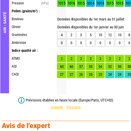
1015
1016
1015
1014
1014
1015
1015
101
Pression
(hPa)
Pollen
(grains/m³) :
AIR - SANTÉ
Bouleau
Données disponibles du 1er mars au 31 juillet
Olivier
Données disponibles du 1er janvier au 30 juin
Graminées
4
2
3
5
10
12
10
8
Ambroisie
0
0
0
0
0
0
0
0
Indice qualité air :
ATMO
2
2
2
2
2
2
2
2
AQI
60
60
57
55
54
52
53
50
CAQI
27
27
26
25
25
24
24
23
Prévisions établies en heure locale (Europe/Paris, UTC+02)
Légende
Glossaire
Avis de l'expert