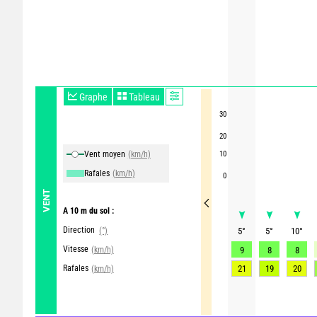
Graphe
Tableau
30
20
Vent moyen
(km/h)
10
Rafales
(km/h)
0
VENT
A 10 m du sol :
Direction
(°)
5
°
5
°
10
°
Vitesse
(km/h)
9
8
8
Rafales
21
19
20
(km/h)