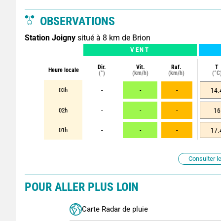
OBSERVATIONS
Station Joigny
situé à 8 km de Brion
VENT
Dir.
Vit.
Raf.
T
Heure locale
(°)
(km/h)
(km/h)
(°C
03h
-
-
-
14.
02h
-
-
-
16
01h
-
-
-
17.
Consulter le
POUR ALLER PLUS LOIN
Carte Radar de pluie