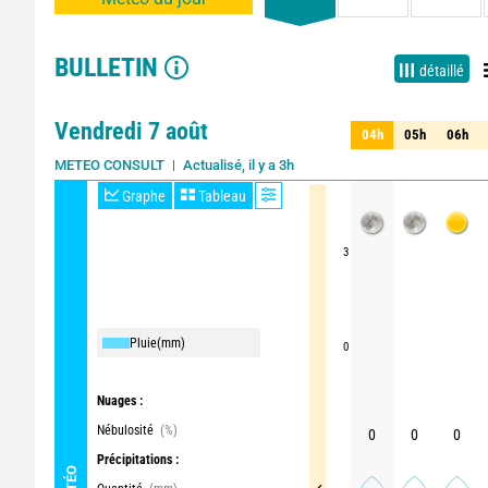
BULLETIN
détaillé
Vendredi 7 août
04h
05h
06h
04h
05h
06h
Actualisé, il y a 3h
METEO CONSULT
Graphe
Tableau
3
Pluie
(mm)
0
Nuages :
Nébulosité
(%)
0
0
0
Précipitations :
MÉTÉO