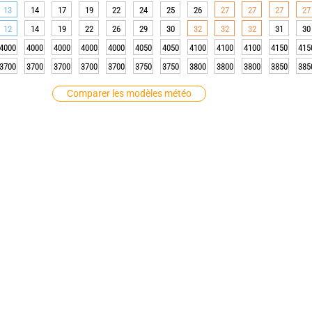
13
14
17
19
22
24
25
26
27
27
27
27
12
14
19
22
26
29
30
32
32
32
31
30
4000
4000
4000
4000
4000
4050
4050
4100
4100
4100
4150
415
3700
3700
3700
3700
3700
3750
3750
3800
3800
3800
3850
385
Comparer les modèles météo