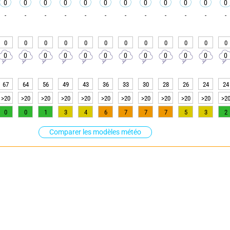
0
0
0
0
0
0
0
0
0
0
0
0
-
-
-
-
-
-
-
-
-
-
-
-
0
0
0
0
0
0
0
0
0
0
0
0
0
0
0
0
0
0
0
0
0
0
0
0
67
64
56
49
43
36
33
30
28
26
24
24
>20
>20
>20
>20
>20
>20
>20
>20
>20
>20
>20
>2
0
0
1
3
4
6
7
7
7
5
3
2
Comparer les modèles météo