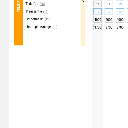
T° de l'air
(°C)
14
14
13
T° ressentie
(°C)
12
12
12
Isotherme 0°
(m)
4000
4000
4000
Limite pluie/neige
(m)
3700
3700
3700