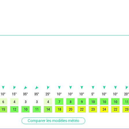
10
°
15
°
35
°
35
°
25
°
10
°
10
°
10
°
5
°
10
°
10
°
20
6
4
3
3
4
7
8
9
10
10
10
11
15
12
10
11
14
18
20
22
23
24
22
23
Comparer les modèles météo