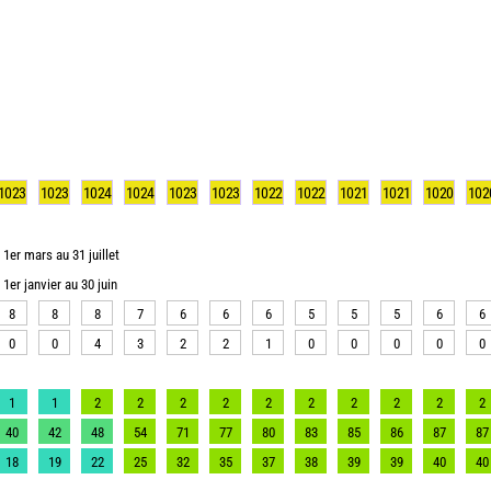
1023
1023
1024
1024
1023
1023
1022
1022
1021
1021
1020
102
1er mars au 31 juillet
1er janvier au 30 juin
8
8
8
7
6
6
6
5
5
5
6
6
0
0
4
3
2
2
1
0
0
0
0
0
1
1
2
2
2
2
2
2
2
2
2
2
40
42
48
54
71
77
80
83
85
86
87
87
18
19
22
25
32
35
37
38
39
39
40
40