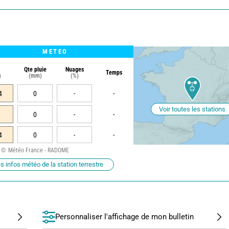
METEO
Qte pluie
Nuages
Temps
)
(mm)
(%)
4
0
-
-
Voir toutes les stations
0
-
-
4
0
-
-
Météo France - RADOME
s infos météo de la station terrestre
Personnaliser l'affichage de mon bulletin