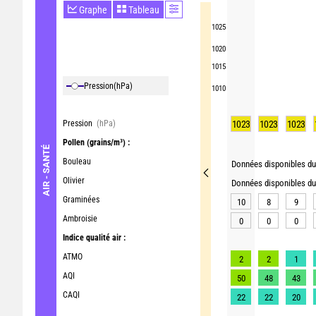
Graphe
Tableau
1025
1020
1015
Pression
(hPa)
1010
Pression
(hPa)
1023
1023
1023
Pollen
(grains/m³) :
AIR - SANTÉ
Bouleau
Données disponibles du 
Olivier
Données disponibles du 
Graminées
10
8
9
Ambroisie
0
0
0
Indice qualité air :
ATMO
2
2
1
AQI
50
48
43
CAQI
22
22
20