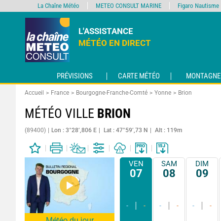
La Chaîne Météo
METEO CONSULT MARINE
Figaro Nautisme
L'ASSISTANCE
MÉTÉO EN DIRECT
PRÉVISIONS
CARTE MÉTÉO
MONTAGNE
Accueil
France
Bourgogne-Franche-Comté
Yonne
Brion
MÉTÉO VILLE
BRION
(89400)
Lon : 3°28’,806 E
Lat : 47°59’,73 N
Alt : 119m
VEN
SAM
DIM
07
08
09
-
-
-
-
-
-
Météo du jour