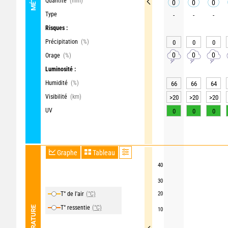
Quantité
(mm)
0
0
0
Type
-
-
-
Risques :
Précipitation
(%)
0
0
0
0
0
0
Orage
(%)
Luminosité :
Humidité
(%)
66
66
64
Visibilité
(km)
>20
>20
>20
UV
0
0
0
Graphe
Tableau
40
30
T° de l'air
(°C)
20
T° ressentie
(°C)
TEMPÉRATURE
10