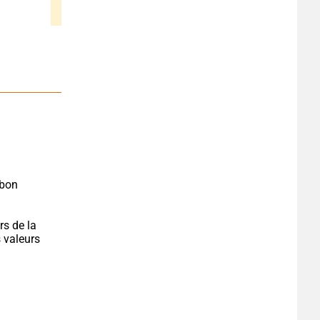
bon 
s de la 
 valeurs 