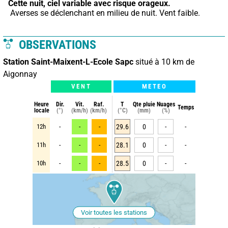
Cette nuit,
ciel variable avec risque orageux.
 Averses se déclenchant en milieu de nuit. Vent faible.
OBSERVATIONS
Station Saint-Maixent-L-Ecole Sapc
situé à 10 km de
Aigonnay
VENT
METEO
Heure
Dir.
Vit.
Raf.
T
Qte pluie
Nuages
Temps
locale
(°)
(km/h)
(km/h)
(°C)
(mm)
(%)
12h
-
-
-
29.6
0
-
-
11h
-
-
-
28.1
0
-
-
10h
-
-
-
28.5
0
-
-
Voir toutes les stations