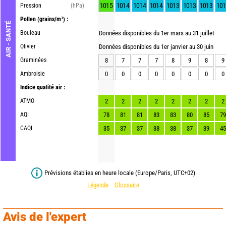
1015
1014
1014
1014
1013
1013
1013
101
Pression
(hPa)
Pollen
(grains/m³) :
AIR - SANTÉ
Bouleau
Données disponibles du 1er mars au 31 juillet
Olivier
Données disponibles du 1er janvier au 30 juin
Graminées
8
7
7
7
8
9
8
9
Ambroisie
0
0
0
0
0
0
0
0
Indice qualité air :
ATMO
2
2
2
2
2
2
2
2
AQI
78
81
81
83
83
80
85
79
CAQI
35
37
37
38
38
37
39
45
Prévisions établies en heure locale (Europe/Paris, UTC+02)
Légende
Glossaire
Avis de l'expert