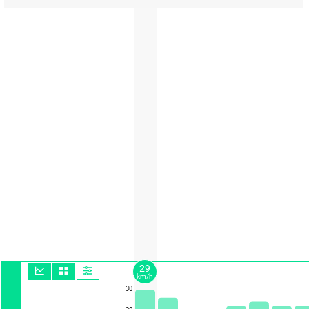
29
km/h
30