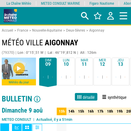
La Chaîne Météo
METEO CONSULT MARINE
Figaro Nautisme
Abon
Accueil
France
Nouvelle-Aquitaine
Deux-Sèvres
Aigonnay
MÉTÉO VILLE
AIGONNAY
(79370)
Lon : 0°15’,51 W
Lat : 46°19’,812 N
Alt : 126m
DIM
LUN
MAR
MER
JEU
09
10
11
12
13
-
-
-
-
-
-
-
-
-
-
Météo du jour
BULLETIN
détaillé
synthétique
Live
1 jour
3 jours
7 jours
15 jours
70%
Fiabilité
Dimanche 9 aoû
13h
14h
15h
16h
17h
18h
19h
20
13h
14h
15h
16h
17h
18h
19h
20
Actualisé, il y a 51min
METEO CONSULT