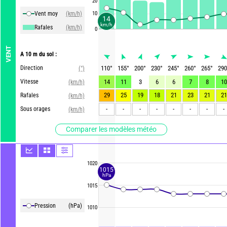
20
Vent moy
(km/h)
10
14
km/h
Rafales
(km/h)
0
VENT
A 10 m du sol :
Direction
110
°
155
°
200
°
230
°
245
°
260
°
265
°
290
(°)
Vitesse
14
11
3
6
6
7
8
10
(km/h)
29
25
19
18
21
23
21
21
Rafales
(km/h)
-
-
-
-
-
-
-
-
Sous orages
(km/h)
Comparer les modèles météo
1020
1015
hPa
1015
Pression
(hPa)
1010