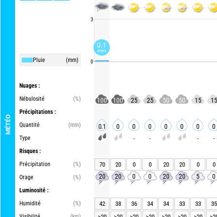
3
0.1
mm
Pluie
(mm)
0
Nuages :
Nébulosité
(%)
100
100
25
25
50
50
15
1
Précipitations :
MÉTÉO
Quantité
(mm)
0.1
0
0
0
0
0
0
0
Type
-
-
-
-
Risques :
Précipitation
(%)
70
20
0
0
20
20
0
0
20
20
0
0
20
20
5
0
Orage
(%)
Luminosité :
Humidité
(%)
42
38
36
34
34
33
33
35
Visibilité
(km)
>20
>20
>20
>20
>20
>20
>20
>2