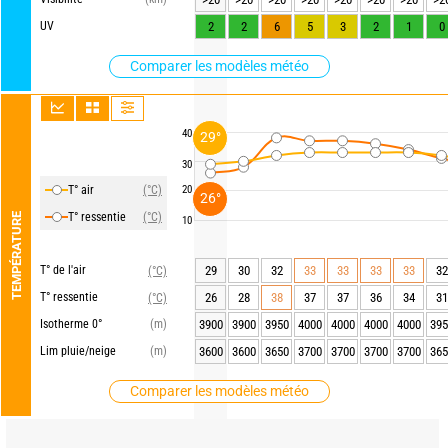
UV
2
2
6
5
3
2
1
0
Comparer les modèles météo
40
29°
30
T° air
(°C)
20
26°
T° ressentie
(°C)
TEMPÉRATURE
10
T° de l'air
29
30
32
33
33
33
33
32
(°C)
T° ressentie
26
28
38
37
37
36
34
31
(°C)
Isotherme 0°
(m)
3900
3900
3950
4000
4000
4000
4000
395
Lim pluie/neige
(m)
3600
3600
3650
3700
3700
3700
3700
365
Comparer les modèles météo