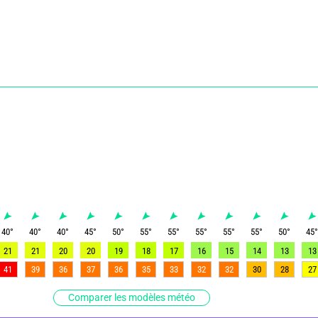
40
°
40
°
40
°
45
°
50
°
55
°
55
°
55
°
55
°
55
°
50
°
45
21
21
20
20
19
18
17
16
15
14
13
13
41
39
36
37
36
35
33
32
32
30
28
27
Comparer les modèles météo