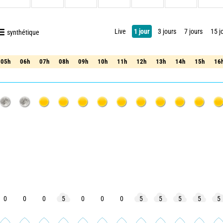
Live
1 jour
3 jours
7 jours
15 j
synthétique
05h
06h
07h
08h
09h
10h
11h
12h
13h
14h
15h
16
05h
06h
07h
08h
09h
10h
11h
12h
13h
14h
15h
16
0
0
0
5
0
0
0
5
5
5
5
5