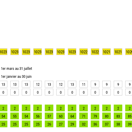
1023
1023
1023
1023
1023
1023
1023
1022
1022
1021
1021
102
1er mars au 31 juillet
1er janvier au 30 juin
13
13
13
12
13
12
13
11
9
9
9
9
0
0
0
0
0
0
0
0
0
0
0
0
2
2
2
2
2
2
2
2
2
2
2
2
54
55
54
56
57
60
64
71
79
80
83
85
25
25
25
25
26
27
29
32
36
37
38
39