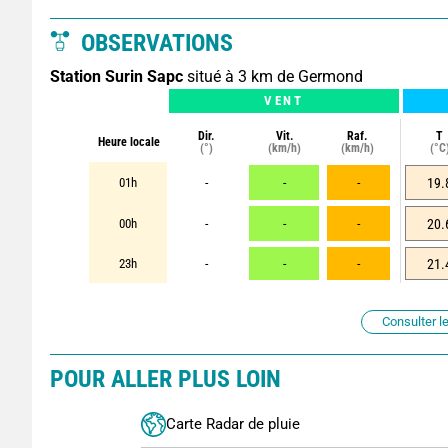
OBSERVATIONS
Station Surin Sapc
situé à 3 km de Germond
VENT
Dir.
Vit.
Raf.
T
Heure locale
(°)
(km/h)
(km/h)
(°C
01h
-
-
-
19.
00h
-
-
-
20.
23h
-
-
-
21.
Consulter le
POUR ALLER PLUS LOIN
Carte Radar de pluie