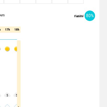
80%
ours
Fiabilité
Sam. 8
Sam. 8
h
17h
18h
19h
20h
21h
22h
23h
00h
01h
h
17h
18h
19h
20h
21h
22h
23h
00h
01h
5
5
5
5
5
5
5
5
5