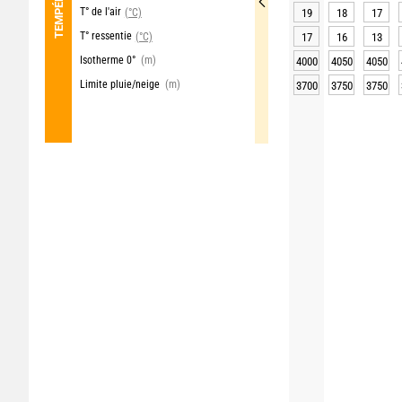
T° de l'air
(°C)
19
18
17
T° ressentie
(°C)
17
16
13
Isotherme 0°
(m)
4000
4050
4050
Limite pluie/neige
(m)
3700
3750
3750