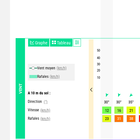
Graphe
Tableau
50
40
30
Vent moyen
(km/h)
20
Rafales
(km/h)
10
VENT
A 10 m du sol :
Direction
(°)
30
°
30
°
35
°
Vitesse
(km/h)
12
16
21
Rafales
23
31
38
(km/h)