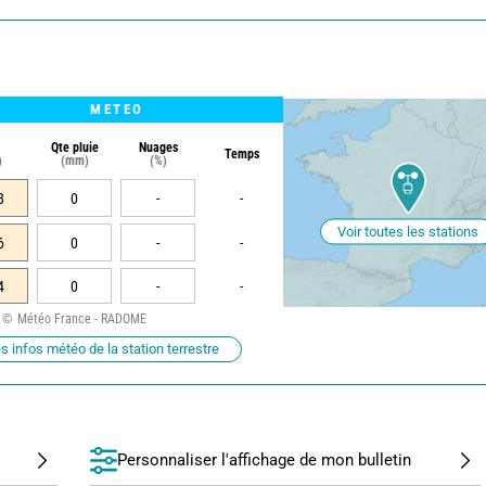
METEO
Qte pluie
Nuages
Temps
)
(mm)
(%)
8
0
-
-
Voir toutes les stations
6
0
-
-
4
0
-
-
Météo France - RADOME
s infos météo de la station terrestre
Personnaliser l'affichage de mon bulletin