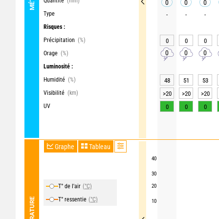
Quantité
(mm)
0
0
0
Type
-
-
-
Risques :
Précipitation
(%)
0
0
0
0
0
0
Orage
(%)
Luminosité :
Humidité
(%)
48
51
53
Visibilité
(km)
>20
>20
>20
UV
0
0
0
Graphe
Tableau
40
30
T° de l'air
(°C)
20
T° ressentie
(°C)
TEMPÉRATURE
10