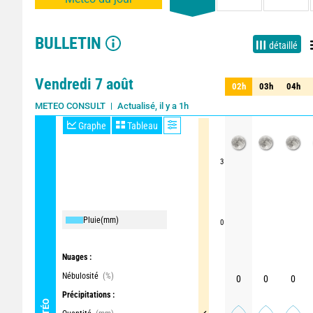
BULLETIN
détaillé
Vendredi 7 août
02h
03h
04h
02h
03h
04h
Actualisé, il y a 1h
METEO CONSULT
Graphe
Tableau
3
Pluie
(mm)
0
Nuages :
Nébulosité
(%)
0
0
0
Précipitations :
MÉTÉO