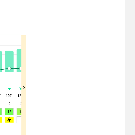
°
120
°
125
°
145
°
140
°
90
°
35
°
20
°
25
°
10
°
2
2
2
1
1
2
3
4
3
12
13
13
12
11
7
8
8
7
5
>65
-
-
-
>55
>55
>60
>60
>70