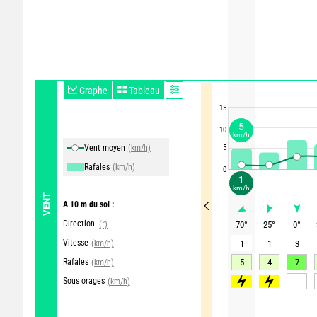
Graphe
Tableau
15
5
10
km/h
Vent moyen
(km/h)
5
Rafales
(km/h)
0
1
km/h
VENT
A 10 m du sol :
Direction
(°)
70
°
25
°
0
°
Vitesse
(km/h)
1
1
3
Rafales
5
4
7
(km/h)
Sous orages
>70
>65
-
(km/h)