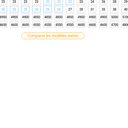
23
23
23
23
22
22
22
23
24
26
28
29
26
26
26
26
26
26
27
28
31
35
38
40
4950
4900
4900
4850
4850
4850
4850
4900
4900
4900
5000
510
4650
4600
4600
4550
4550
4550
4550
4600
4600
4600
4700
480
Comparer les modèles météo