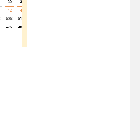
30
30
31
30
30
28
27
26
25
42
42
42
40
38
34
30
29
29
0
5050
5100
5100
5150
5150
5150
5100
5100
5100
0
4750
4800
4800
4850
4850
4850
4800
4800
4800