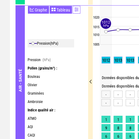
Graphe
Tableau
1020
1012
hPa
1015
1010
Pression
(hPa)
1005
Pression
(hPa)
1012
1013
1013
Pollen
(grains/m³) :
AIR - SANTÉ
Bouleau
Données disponibles du 
Olivier
Données disponibles du 
Graminées
-
-
-
Ambroisie
-
-
-
Indice qualité air :
ATMO
1
1
1
AQI
9
8
8
CAQI
6
6
6