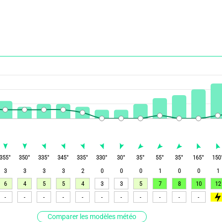
355
°
350
°
335
°
345
°
335
°
330
°
30
°
35
°
55
°
35
°
165
°
150
3
3
3
3
2
0
0
0
1
0
0
1
6
4
5
5
4
3
3
5
7
8
10
12
-
-
-
-
-
-
-
-
-
-
-
>6
Comparer les modèles météo