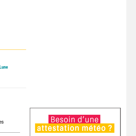
 Lune
es