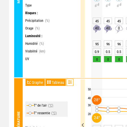
Type
Risques :
Précipitation
(%)
45
45
45
40
40
0
Orage
(%)
Luminosité :
Humidité
(%)
95
96
96
Visibilité
(km)
0.9
0.5
0.5
UV
0
0
0
Graphe
Tableau
50
40
28°
T° de l'air
(°C)
30
T° ressentie
(°C)
TEMPÉRATURE
20
24°