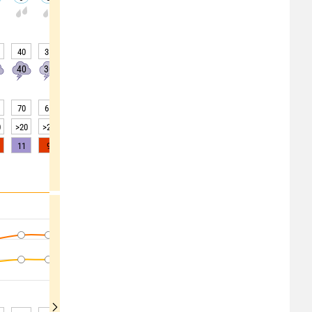
40
35
35
35
40
45
50
45
45
40
30
30
30
40
40
50
40
40
70
65
67
68
70
78
86
91
92
0
>20
>20
>20
>20
>20
15
5
3
2
11
9
6
3
1
0
0
0
0