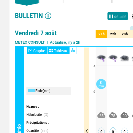
BULLETIN
détaillé
Vendredi 7 août
21h
22h
23h
21h
22h
23h
Actualisé, il y a 2h
METEO CONSULT
Graphe
Tableau
3
0
mm
Pluie
(mm)
0
Nuages :
Nébulosité
(%)
65
75
90
Précipitations :
MÉTÉO
Quantité
(mm)
0
0
0