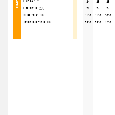
T° de l'air
(°C)
24
23
23
T° ressentie
(°C)
28
27
27
Isotherme 0°
(m)
5100
5100
5050
Limite pluie/neige
(m)
4800
4800
4750