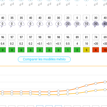
-
-
40
35
35
40
40
40
30
20
0
0
30
40
0
0
0
0
0
0
0
20
10
10
30
40
96
97
97
97
98
98
98
96
89
81
74
69
0.4
0.2
0.2
0.2
<0.1
<0.1
<0.1
0.5
4
10
>20
>2
0
0
0
0
0
0
0
1
2
5
8
10
Comparer les modèles météo