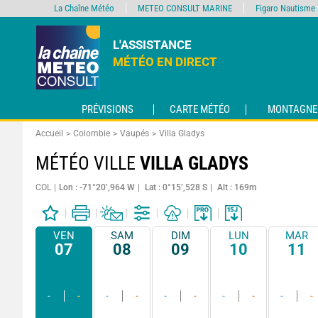
La Chaîne Météo
METEO CONSULT MARINE
Figaro Nautisme
L'ASSISTANCE
MÉTÉO EN DIRECT
PRÉVISIONS
CARTE MÉTÉO
MONTAGNE
Accueil
Colombie
Vaupés
Villa Gladys
MÉTÉO VILLE
VILLA GLADYS
COL
Lon : -71°20’,964 W
Lat : 0°15’,528 S
Alt : 169m
VEN
SAM
DIM
LUN
MAR
07
08
09
10
11
-
-
-
-
-
-
-
-
-
-