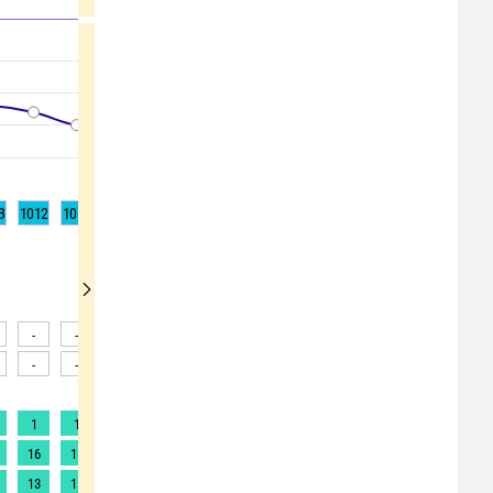
3
1012
1010
1010
1008
1008
1008
1009
1010
1011
-
-
-
-
-
-
-
-
-
-
-
-
-
-
-
-
-
-
1
1
1
1
1
1
1
1
1
16
16
16
15
15
14
13
12
10
13
11
11
10
8
8
8
8
8