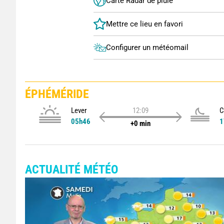
Carte Radar de pluie
Configurer un météomail
ÉPHÉMÉRIDE
Lever
12:09
C
05h46
1
+0 min
ACTUALITÉ MÉTÉO