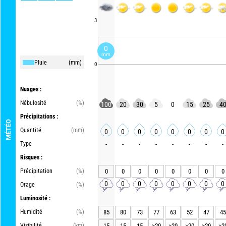
3
0
mm
Pluie
(mm)
0
Nuages :
Nébulosité
(%)
100
20
30
5
0
15
25
4
Précipitations :
MÉTÉO
Quantité
(mm)
0
0
0
0
0
0
0
0
Type
-
-
-
-
-
-
-
-
Risques :
Précipitation
(%)
0
0
0
0
0
0
0
0
0
0
0
0
0
0
0
0
Orage
(%)
Luminosité :
Humidité
(%)
85
80
73
77
63
52
47
45
Visibilité
(km)
15
15
15
>20
>20
>20
>20
>2