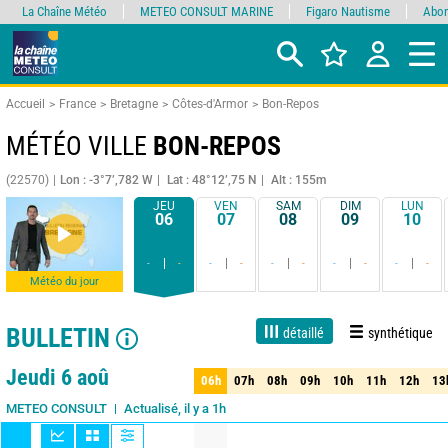
La Chaîne Météo
METEO CONSULT MARINE
Figaro Nautisme
Abon
Accueil
France
Bretagne
Côtes-d'Armor
Bon-Repos
MÉTÉO VILLE
BON-REPOS
(22570)
Lon : -3°7’,782 W
Lat : 48°12’,75 N
Alt : 155m
JEU
VEN
SAM
DIM
LUN
06
07
08
09
10
-
-
-
-
-
-
-
-
-
-
Météo du jour
BULLETIN
détaillé
synthétique
Live
1 jour
3 jours
7 jours
15 jours
75%
Fiabilité
Jeudi 6 aoû
06h
07h
08h
09h
10h
11h
12h
13
06h
07h
08h
09h
10h
11h
12h
13
Actualisé, il y a 1h
METEO CONSULT