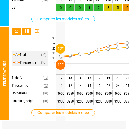
UV
0
0
0
1
2
3
5
6
Comparer les modèles météo
30
25
12°
20
15
T° air
(°C)
10
T° ressentie
(°C)
TEMPÉRATURE
5
11°
T° de l'air
12
13
14
15
17
19
20
21
(°C)
T° ressentie
11
12
14
15
19
22
24
25
(°C)
Isotherme 0°
(m)
3600
3550
3550
3600
3550
3600
3600
365
Lim pluie/neige
(m)
3300
3250
3250
3300
3250
3300
3300
335
Comparer les modèles météo