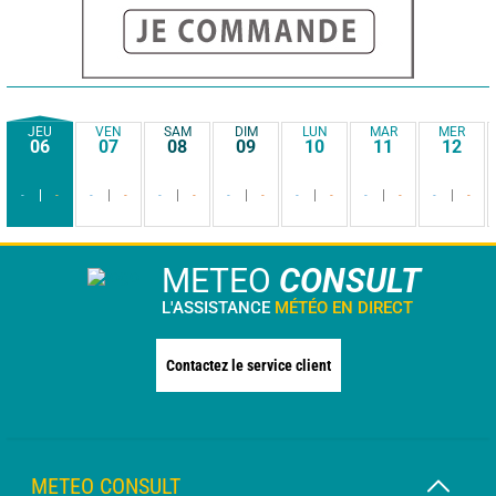
JEU
VEN
SAM
DIM
LUN
MAR
MER
06
07
08
09
10
11
12
-
-
-
-
-
-
-
-
-
-
-
-
-
-
METEO
CONSULT
L'ASSISTANCE
MÉTÉO EN DIRECT
Contactez le service client
METEO CONSULT