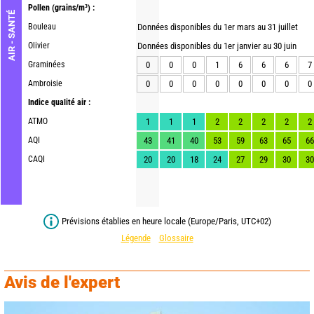
Pollen
(grains/m³) :
AIR - SANTÉ
Bouleau
Données disponibles du 1er mars au 31 juillet
Olivier
Données disponibles du 1er janvier au 30 juin
Graminées
0
0
0
1
6
6
6
7
Ambroisie
0
0
0
0
0
0
0
0
Indice qualité air :
ATMO
1
1
1
2
2
2
2
2
AQI
43
41
40
53
59
63
65
66
CAQI
20
20
18
24
27
29
30
30
Prévisions établies en heure locale (Europe/Paris, UTC+02)
Légende
Glossaire
Avis de l'expert