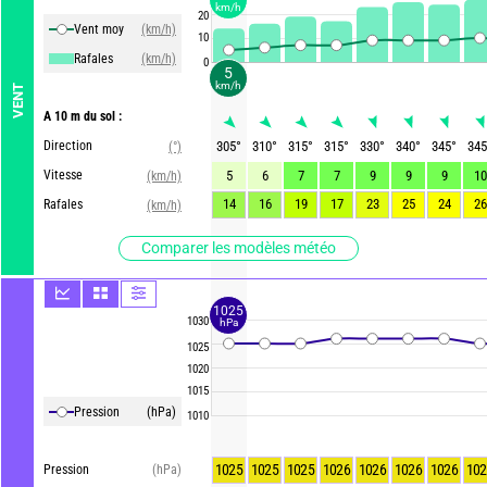
km/h
20
Vent moy
(km/h)
10
Rafales
(km/h)
0
5
km/h
VENT
A 10 m du sol :
Direction
305
°
310
°
315
°
315
°
330
°
340
°
345
°
345
(°)
Vitesse
5
6
7
7
9
9
9
10
(km/h)
14
16
19
17
23
25
24
26
Rafales
(km/h)
Comparer les modèles météo
1025
1030
hPa
1025
1020
1015
Pression
(hPa)
1010
1025
1025
1025
1026
1026
1026
1026
102
Pression
(hPa)