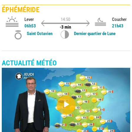
ÉPHÉMÉRIDE
Lever
14:50
Coucher
06h53
21h43
-3 min
Saint Octavien
Dernier quartier de Lune
ACTUALITÉ MÉTÉO