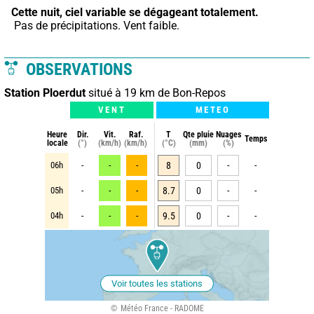
Cette nuit,
ciel variable se dégageant totalement.
 Pas de précipitations. Vent faible.
OBSERVATIONS
Station Ploerdut
situé à 19 km de Bon-Repos
VENT
METEO
Heure
Dir.
Vit.
Raf.
T
Qte pluie
Nuages
Temps
locale
(°)
(km/h)
(km/h)
(°C)
(mm)
(%)
06h
-
-
-
8
0
-
-
05h
-
-
-
8.7
0
-
-
04h
-
-
-
9.5
0
-
-
Voir toutes les stations
Météo France - RADOME