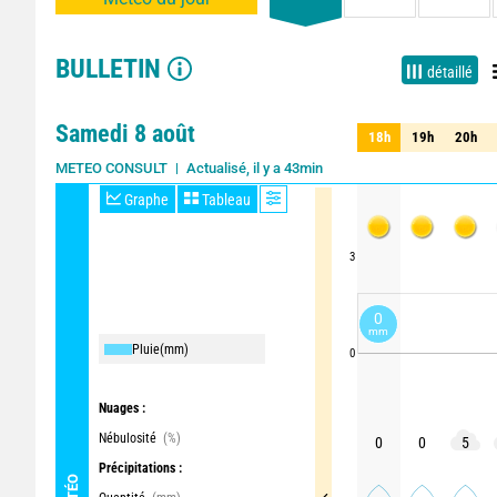
BULLETIN
détaillé
Samedi 8 août
18h
19h
20h
18h
19h
20h
Actualisé, il y a 43min
METEO CONSULT
Graphe
Tableau
3
0
mm
Pluie
(mm)
0
Nuages :
Nébulosité
(%)
0
0
5
Précipitations :
MÉTÉO