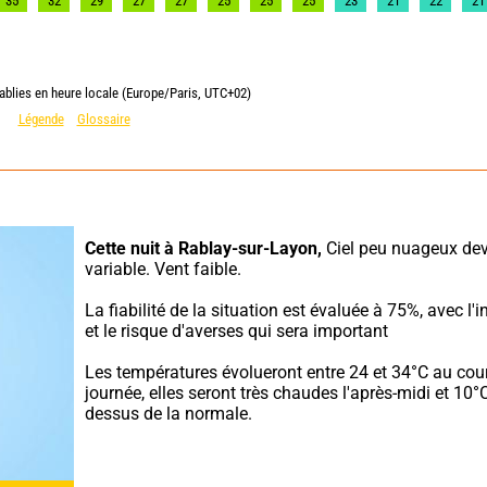
35
32
29
27
27
25
25
25
23
21
22
21
ablies en heure locale (Europe/Paris, UTC+02)
Légende
Glossaire
Cette nuit à Rablay-sur-Layon,
 Ciel peu nuageux dev
variable. Vent faible.
La fiabilité de la situation est évaluée à 75%, avec l'in
et le risque d'averses qui sera important
Les températures évolueront entre 24 et 34°C au cour
journée, elles seront très chaudes l'après-midi et 10°
dessus de la normale.