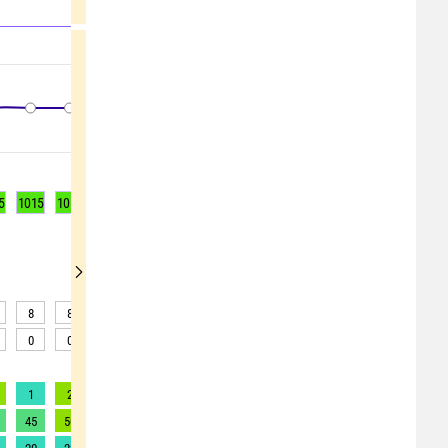
5
1015
1015
1015
1015
1015
1015
1014
1014
1014
8
8
6
6
6
5
6
5
5
0
0
0
0
0
0
0
0
0
1
2
2
2
2
2
2
2
2
45
50
66
78
82
84
83
81
80