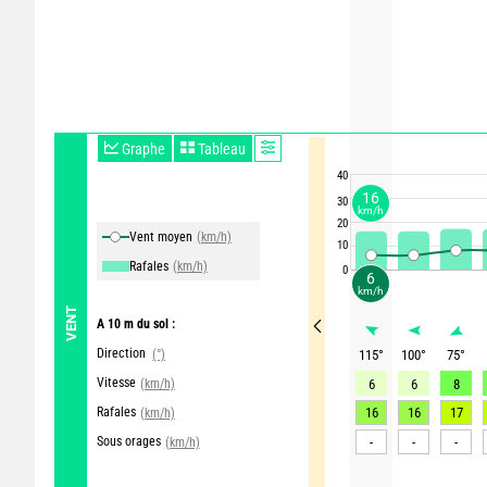
Graphe
Tableau
40
16
30
km/h
20
Vent moyen
(km/h)
10
Rafales
(km/h)
0
6
km/h
VENT
A 10 m du sol :
Direction
(°)
115
°
100
°
75
°
Vitesse
(km/h)
6
6
8
Rafales
16
16
17
(km/h)
Sous orages
-
-
-
(km/h)