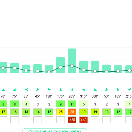
70
°
75
°
85
°
45
°
130
°
175
°
205
°
315
°
300
°
50
°
165
°
215
8
8
4
3
2
9
11
5
3
2
3
4
17
16
13
14
12
25
38
19
19
13
12
12
-
-
-
-
-
-
>65
>60
-
-
-
-
Comparer les modèles météo