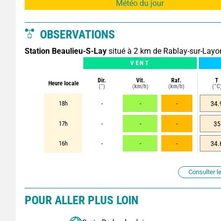
Météo du jour
OBSERVATIONS
Station Beaulieu-S-Lay
situé à 2 km de Rablay-sur-Layo
VENT
Dir.
Vit.
Raf.
T
Heure locale
(°)
(km/h)
(km/h)
(°C
18h
-
-
-
34.
17h
-
-
-
35
16h
-
-
-
34.
Consulter le
POUR ALLER PLUS LOIN