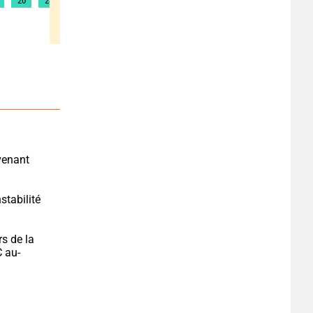
20
23
30
35
37
38
38
37
43
enant 
stabilité 
s de la 
C au-