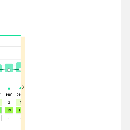
°
190
°
210
°
255
°
215
°
240
°
240
°
240
°
260
°
285
°
3
4
3
3
2
4
4
7
8
13
15
16
18
19
19
15
19
21
-
-
-
-
-
-
-
-
-