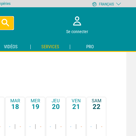
empéries
FRANÇAIS
Se connecter
VIDÉOS
SERVICES
PRO
MAR
MER
JEU
VEN
SAM
18
19
20
21
22
-
-
-
-
-
-
-
-
-
-
-