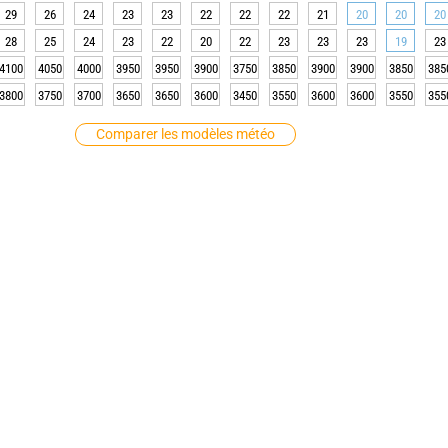
29
26
24
23
23
22
22
22
21
20
20
20
28
25
24
23
22
20
22
23
23
23
19
23
4100
4050
4000
3950
3950
3900
3750
3850
3900
3900
3850
385
3800
3750
3700
3650
3650
3600
3450
3550
3600
3600
3550
355
Comparer les modèles météo