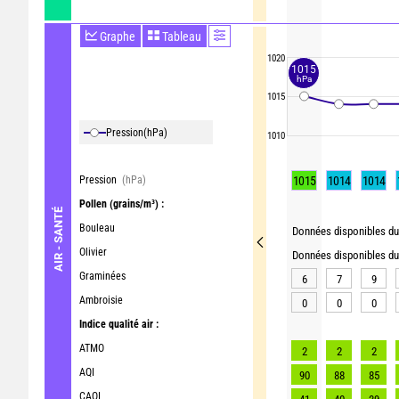
Graphe
Tableau
1020
1015
hPa
1015
Pression
(hPa)
1010
Pression
(hPa)
1015
1014
1014
Pollen
(grains/m³) :
AIR - SANTÉ
Bouleau
Données disponibles du 
Olivier
Données disponibles du 
Graminées
6
7
9
Ambroisie
0
0
0
Indice qualité air :
ATMO
2
2
2
AQI
90
88
85
CAQI