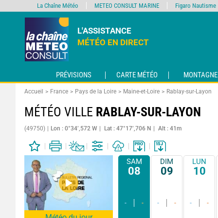
La Chaîne Météo
METEO CONSULT MARINE
Figaro Nautisme
L'ASSISTANCE
MÉTÉO EN DIRECT
PRÉVISIONS
CARTE MÉTÉO
MONTAGNE
Accueil
France
Pays de la Loire
Maine-et-Loire
Rablay-sur-Layon
MÉTÉO VILLE
RABLAY-SUR-LAYON
(49750)
Lon : 0°34’,572 W
Lat : 47°17’,706 N
Alt : 41m
SAM
DIM
LUN
08
09
10
-
-
-
-
-
-
Météo du jour