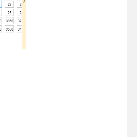
22
24
25
28
30
31
32
33
33
25
28
30
32
35
37
38
37
36
0
3850
3750
3850
3850
3800
3800
3800
3850
3800
0
3550
3450
3550
3550
3500
3500
3500
3550
3500