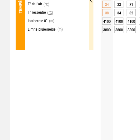
T° de l'air
(°C)
34
33
31
T° ressentie
(°C)
38
34
32
Isotherme 0°
(m)
4100
4100
4100
Limite pluie/neige
(m)
3800
3800
3800