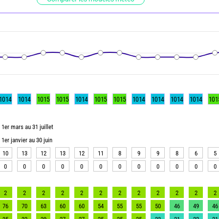
1014
1014
1015
1015
1014
1015
1015
1014
1014
1014
1014
101
1er mars au 31 juillet
1er janvier au 30 juin
10
13
12
13
12
11
8
9
9
8
6
5
0
0
0
0
0
0
0
0
0
0
0
0
2
2
2
2
2
2
2
2
2
2
2
2
76
70
63
60
60
54
55
55
50
46
49
46