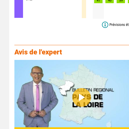
41
40
39
Prévisions ét
Avis de l'expert