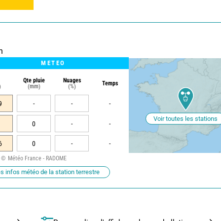
n
METEO
Qte pluie
Nuages
Temps
)
(mm)
(%)
9
-
-
-
Voir toutes les stations
0
-
-
6
0
-
-
Météo France - RADOME
s infos météo de la station terrestre