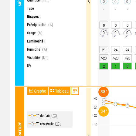
Quantité
(mm)
0
0
0
Type
-
-
-
Risques :
Précipitation
(%)
0
0
0
0
0
0
Orage
(%)
Luminosité :
Humidité
(%)
21
24
24
Visibilité
(km)
>20
>20
>20
UV
2
1
0
Graphe
Tableau
38°
40
30
34°
T° de l'air
(°C)
20
T° ressentie
(°C)
TEMPÉRATURE
10