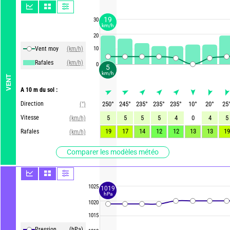
19
30
km/h
20
Vent moy
(km/h)
10
Rafales
(km/h)
0
5
km/h
VENT
A 10 m du sol :
Direction
250
°
245
°
235
°
235
°
235
°
10
°
20
°
25
(°)
Vitesse
5
5
5
5
4
0
4
5
(km/h)
19
17
14
12
12
13
13
19
Rafales
(km/h)
Comparer les modèles météo
1025
1019
hPa
1020
1015
Pression
(hPa)