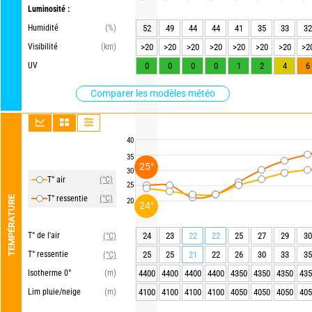
Luminosité :
Humidité
(%)
52
49
44
44
41
35
33
32
Visibilité
(km)
>20
>20
>20
>20
>20
>20
>20
>2
UV
0
0
0
0
1
2
4
6
Comparer les modèles météo
40
35
25°
30
T° air
(°C)
25
T° ressentie
(°C)
TEMPÉRATURE
20
24°
T° de l'air
24
23
22
22
25
27
29
30
(°C)
T° ressentie
25
25
21
22
26
30
33
35
(°C)
Isotherme 0°
(m)
4400
4400
4400
4400
4350
4350
4350
435
Lim pluie/neige
(m)
4100
4100
4100
4100
4050
4050
4050
405