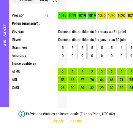
1010
1019
1019
1019
1019
1020
1020
1020
102
Pression
(hPa)
Pollen
(grains/m³) :
AIR - SANTÉ
Bouleau
Données disponibles du 1er mars au 31 juillet
Olivier
Données disponibles du 1er janvier au 30 juin
Graminées
5
5
6
5
5
5
4
4
Ambroisie
0
0
0
0
0
0
0
0
Indice qualité air :
ATMO
2
2
2
2
2
2
2
2
AQI
58
65
67
70
64
66
71
75
CAQI
26
30
30
32
29
30
32
34
Prévisions établies en heure locale (Europe/Paris, UTC+02)
Légende
Glossaire