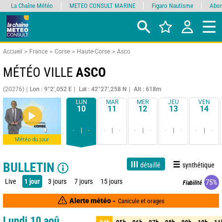
La Chaîne Météo
METEO CONSULT MARINE
Figaro Nautisme
Abon
Accueil
France
Corse
Haute-Corse
Asco
MÉTÉO VILLE
ASCO
(20276)
Lon : 9°2’,052 E
Lat : 42°27’,258 N
Alt : 618m
LUN
MAR
MER
JEU
VEN
10
11
12
13
14
-
-
-
-
-
-
-
-
-
-
Météo du jour
BULLETIN
détaillé
synthétique
Live
1 jour
3 jours
7 jours
15 jours
75%
Fiabilité
Alerte météo -
Canicule et orages
Lundi 10 aoû