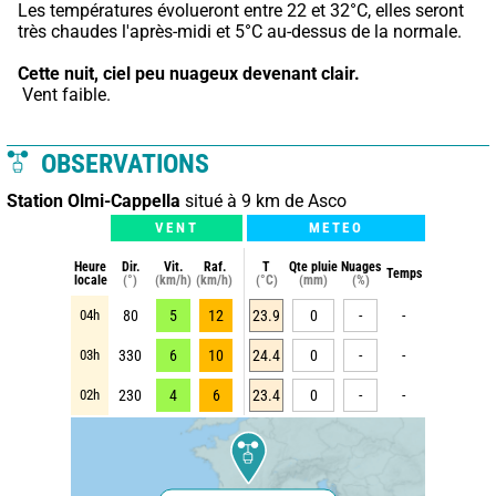
Les températures évolueront entre 22 et 32°C, elles seront 
très chaudes l'après-midi et 5°C au-dessus de la normale.
Cette nuit,
ciel peu nuageux devenant clair.
 Vent faible.
OBSERVATIONS
Station Olmi-Cappella
situé à 9 km de Asco
VENT
METEO
Heure
Dir.
Vit.
Raf.
T
Qte pluie
Nuages
Temps
locale
(°)
(km/h)
(km/h)
(°C)
(mm)
(%)
04h
80
5
12
23.9
0
-
-
03h
330
6
10
24.4
0
-
-
02h
230
4
6
23.4
0
-
-