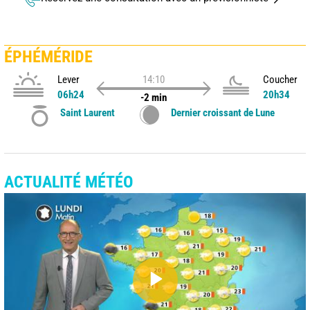
ÉPHÉMÉRIDE
Lever
14:10
Coucher
06h24
20h34
-2 min
Saint Laurent
Dernier croissant de Lune
ACTUALITÉ MÉTÉO