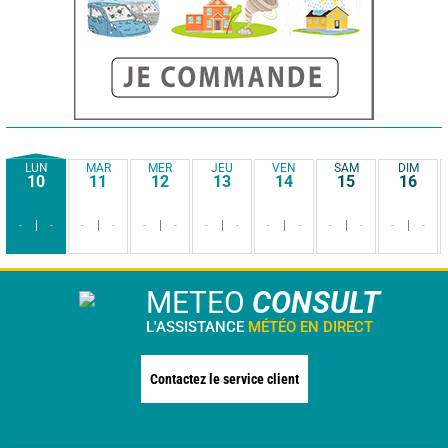
LUN
MAR
MER
JEU
VEN
SAM
DIM
10
11
12
13
14
15
16
-
-
-
-
-
-
-
-
-
-
-
-
-
-
METEO
CONSULT
L'ASSISTANCE
MÉTÉO EN DIRECT
Contactez le service client