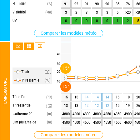
Humidité
(%)
91
92
91
90
90
85
76
66
Visibilité
(km)
3
2
3
3
3
5
>20
>2
UV
0
0
0
0
0
1
2
5
Comparer les modèles météo
40
30
15°
T° air
(°C)
20
T° ressentie
(°C)
TEMPÉRATURE
10
13°
T° de l'air
15
15
14
14
14
16
18
20
(°C)
T° ressentie
13
13
12
12
12
15
19
26
(°C)
Isotherme 0°
(m)
4800
4800
4800
4800
4850
4850
4900
490
Lim pluie/neige
(m)
4500
4500
4500
4500
4550
4550
4600
460
Comparer les modèles météo