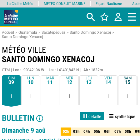
La Chaîne Météo
METEO CONSULT MARINE
Figaro Nautisme
Abon
Accueil
Guatemala
Sacatepéquez
Santo Domingo Xenacoj
Santo Domingo Xenacoj
MÉTÉO VILLE
SANTO DOMINGO XENACOJ
GTM
Lon : -90°42’,06 W
Lat : 14°40’,842 N
Alt : 1832m
DIM
LUN
MAR
MER
JEU
VEN
SAM
09
10
11
12
13
14
15
-
-
-
-
-
-
-
-
-
-
-
-
-
-
BULLETIN
détaillé
synthétique
1 jour
3 jours
7 jours
15 jours
90%
Fiabilité
Dimanche 9 aoû
02h
03h
04h
05h
06h
07h
08h
09
02h
03h
04h
05h
06h
07h
08h
09