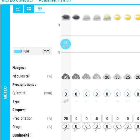
Actualisé, il y a 3h
METEO CONSULT
3
0
mm
Pluie
(mm)
0
Nuages :
Nébulosité
(%)
95
75
60
45
30
30
25
2
Précipitations :
MÉTÉO
Quantité
(mm)
0
0
0
0
0
0
0
0
Type
-
-
-
-
-
-
-
Risques :
Précipitation
(%)
20
0
0
0
0
0
0
0
0
0
0
0
0
0
0
0
Orage
(%)
Luminosité :