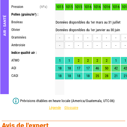
1015
1015
1015
1016
1016
1016
1016
101
Pression
(hPa)
Pollen
(grains/m³) :
AIR - SANTÉ
Bouleau
Données disponibles du 1er mars au 31 juillet
Olivier
Données disponibles du 1er janvier au 30 juin
Graminées
-
-
-
-
-
-
-
-
Ambroisie
-
-
-
-
-
-
-
-
Indice qualité air :
ATMO
1
1
2
2
2
2
1
1
AQI
18
18
17
17
46
50
42
42
CAQI
18
18
18
18
25
28
21
21
Prévisions établies en heure locale (America/Guatemala, UTC-06)
Légende
Glossaire
Avis de l'expert