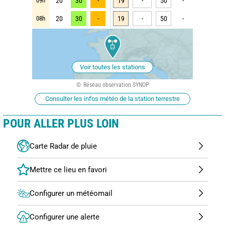
09h
20
30
-
19
-
50
-
08h
20
30
-
19
-
50
-
Voir toutes les stations
Réseau observation SYNOP
Consulter les infos météo de la station terrestre
POUR ALLER PLUS LOIN
Carte Radar de pluie
Configurer un météomail
Configurer une alerte