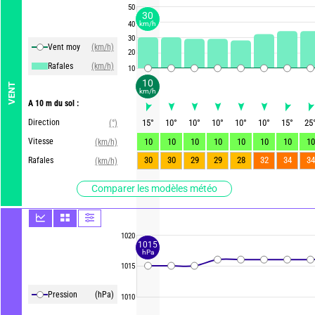
50
30
40
km/h
30
Vent moy
(km/h)
20
Rafales
(km/h)
10
10
VENT
km/h
A 10 m du sol :
Direction
15
°
10
°
10
°
10
°
10
°
10
°
15
°
25
(°)
Vitesse
10
10
10
10
10
10
10
10
(km/h)
30
30
29
29
28
32
34
34
Rafales
(km/h)
Comparer les modèles météo
1020
1015
hPa
1015
Pression
(hPa)
1010