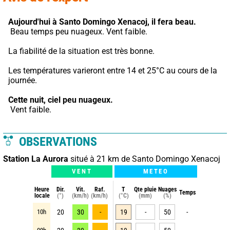
Aujourd'hui à Santo Domingo Xenacoj,
il fera beau.
 Beau temps peu nuageux. Vent faible.
La fiabilité de la situation est très bonne.
Les températures varieront entre 14 et 25°C au cours de la 
journée.
Cette nuit,
ciel peu nuageux.
 Vent faible.
OBSERVATIONS
Station La Aurora
situé à 21 km de Santo Domingo Xenacoj
VENT
METEO
Heure
Dir.
Vit.
Raf.
T
Qte pluie
Nuages
Temps
locale
(°)
(km/h)
(km/h)
(°C)
(mm)
(%)
10h
20
30
-
19
-
50
-