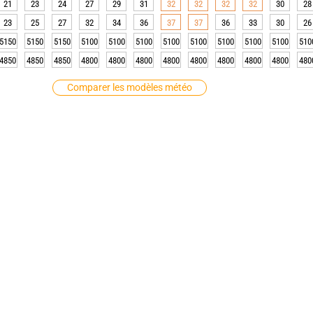
21
23
24
27
29
31
32
32
32
32
30
28
23
25
27
32
34
36
37
37
36
33
30
26
5150
5150
5150
5100
5100
5100
5100
5100
5100
5100
5100
510
4850
4850
4850
4800
4800
4800
4800
4800
4800
4800
4800
480
Comparer les modèles météo