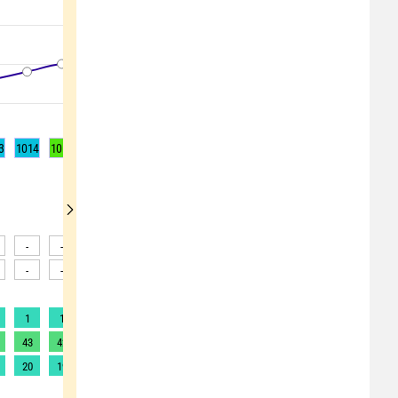
3
1014
1015
1015
1016
1016
1016
1015
1015
1015
-
-
-
-
-
-
-
-
-
-
-
-
-
-
-
-
-
-
1
1
1
1
1
1
1
1
1
43
42
41
38
35
32
30
29
27
20
19
19
17
16
15
14
13
12