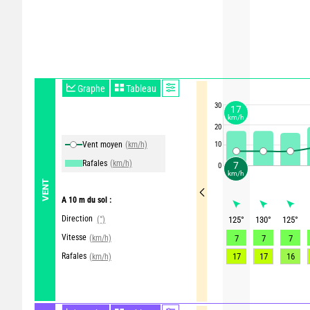
Graphe
Tableau
30
17
km/h
20
Vent moyen
(km/h)
10
Rafales
(km/h)
7
0
km/h
VENT
A 10 m du sol :
Direction
(°)
125
°
130
°
125
°
Vitesse
(km/h)
7
7
7
Rafales
17
17
16
(km/h)