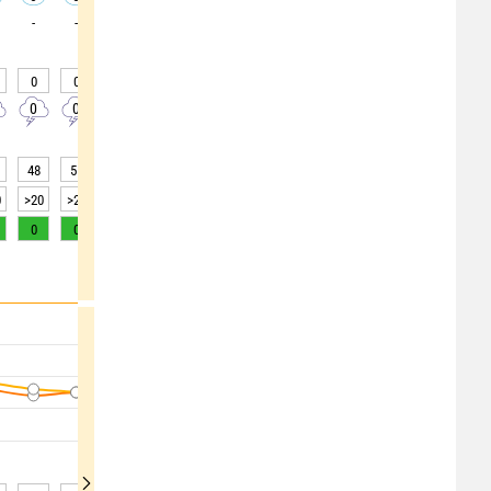
-
-
-
-
-
-
-
-
-
0
0
0
0
0
0
0
0
0
0
0
0
0
0
0
0
0
0
48
55
63
72
80
86
89
90
91
0
>20
>20
>20
>20
10
5
4
3
2
0
0
0
0
0
0
0
0
0