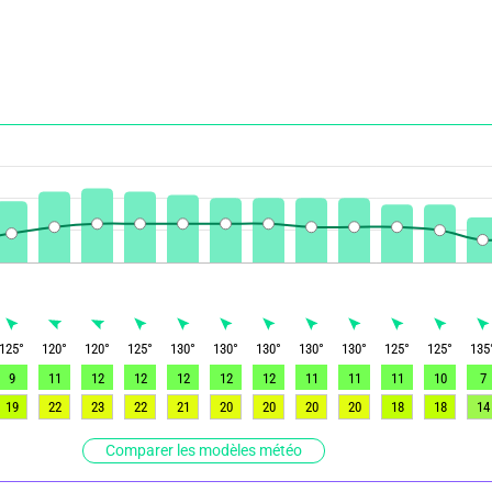
125
°
120
°
120
°
125
°
130
°
130
°
130
°
130
°
130
°
125
°
125
°
135
9
11
12
12
12
12
12
11
11
11
10
7
19
22
23
22
21
20
20
20
20
18
18
14
Comparer les modèles météo