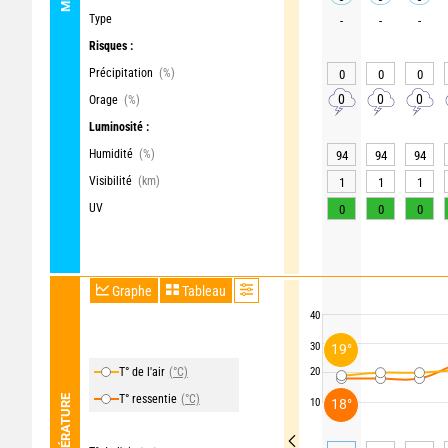
Type
-
-
-
Risques :
Précipitation
(%)
0
0
0
0
0
0
Orage
(%)
Luminosité :
Humidité
(%)
94
94
94
Visibilité
(km)
1
1
1
UV
0
0
0
Graphe
Tableau
40
30
19°
T° de l'air
(°C)
20
T° ressentie
(°C)
TEMPÉRATURE
18°
10