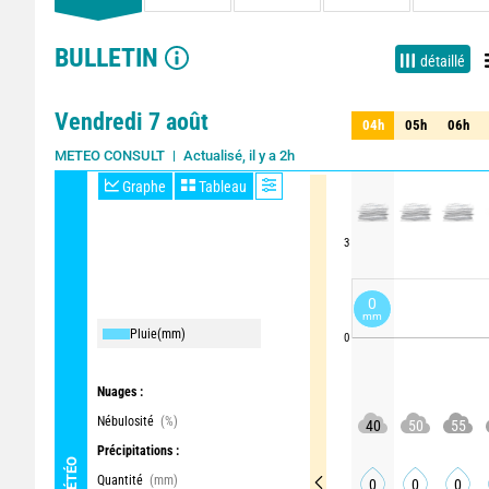
BULLETIN
détaillé
Vendredi 7 août
04h
05h
06h
04h
05h
06h
Actualisé, il y a 2h
METEO CONSULT
Graphe
Tableau
3
0
mm
Pluie
(mm)
0
Nuages :
Nébulosité
(%)
40
50
55
Précipitations :
MÉTÉO
Quantité
(mm)
0
0
0