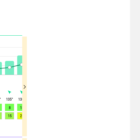
°
135
°
130
°
130
°
130
°
135
°
135
°
135
°
135
°
125
°
8
11
12
13
12
12
11
10
9
15
21
25
29
27
28
26
23
23