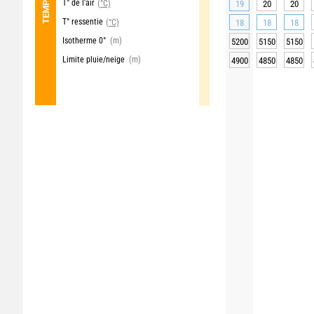
T° de l'air
(°C)
19
20
20
T° ressentie
(°C)
18
18
18
Isotherme 0°
(m)
5200
5150
5150
Limite pluie/neige
(m)
4900
4850
4850