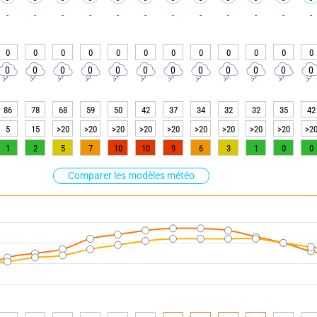
-
-
-
-
-
-
-
-
-
-
-
-
0
0
0
0
0
0
0
0
0
0
0
0
0
0
0
0
0
0
0
0
0
0
0
0
86
78
68
59
50
42
37
34
32
32
35
42
5
15
>20
>20
>20
>20
>20
>20
>20
>20
>20
>2
1
2
5
7
10
10
9
6
3
1
0
0
Comparer les modèles météo