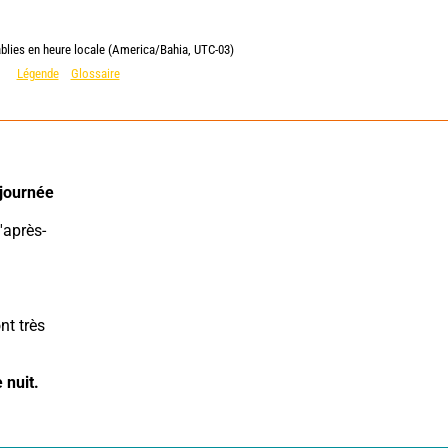
ablies en heure locale (America/Bahia, UTC-03)
Légende
Glossaire
journée 
t très 
 nuit.