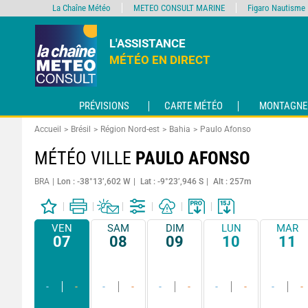
La Chaîne Météo
METEO CONSULT MARINE
Figaro Nautisme
L'ASSISTANCE
MÉTÉO EN DIRECT
PRÉVISIONS
CARTE MÉTÉO
MONTAGNE
Accueil
Brésil
Région Nord-est
Bahia
Paulo Afonso
MÉTÉO VILLE
PAULO AFONSO
BRA
Lon : -38°13’,602 W
Lat : -9°23’,946 S
Alt : 257m
VEN
SAM
DIM
LUN
MAR
07
08
09
10
11
-
-
-
-
-
-
-
-
-
-