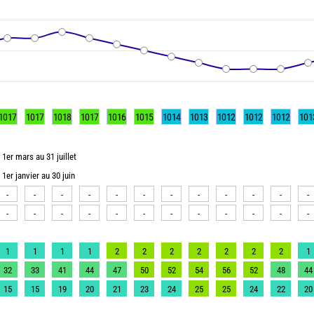
1017
1017
1018
1017
1016
1015
1014
1013
1012
1012
1012
101
1er mars au 31 juillet
1er janvier au 30 juin
-
-
-
-
-
-
-
-
-
-
-
-
-
-
-
-
-
-
-
-
-
-
-
-
1
1
1
1
2
2
2
2
2
2
2
1
32
33
41
44
47
50
52
54
56
52
48
44
15
15
19
20
21
23
24
25
25
24
22
20