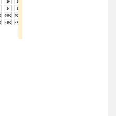
26
25
23
23
22
21
21
21
20
24
25
24
23
23
22
22
22
22
0
5100
5050
5050
5050
5050
5050
5050
5000
5000
0
4800
4750
4750
4750
4750
4750
4750
4700
4700