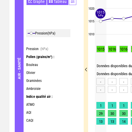
Graphe
Tableau
1020
1015
hPa
1015
Pression
(hPa)
1010
Pression
(hPa)
1015
1016
1016
Pollen
(grains/m³) :
AIR - SANTÉ
Bouleau
Données disponibles du 
Olivier
Données disponibles du 
Graminées
-
-
-
Ambroisie
-
-
-
Indice qualité air :
ATMO
1
1
1
AQI
29
30
30
CAQI
13
13
14