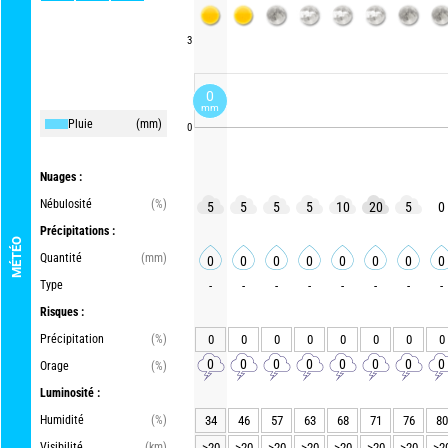
3
0
mm
Pluie
(mm)
0
Nuages :
Nébulosité
(%)
5
5
5
5
10
20
5
0
Précipitations :
MÉTÉO
Quantité
(mm)
0
0
0
0
0
0
0
0
Type
-
-
-
-
-
-
-
-
Risques :
Précipitation
(%)
0
0
0
0
0
0
0
0
0
0
0
0
0
0
0
0
Orage
(%)
Luminosité :
Humidité
(%)
34
46
57
63
68
71
76
80
Visibilité
(km)
>20
>20
>20
>20
>20
>20
>20
>2