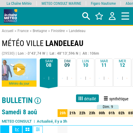
La Chaîne Météo
METEO CONSULT MARINE
Figaro Nautisme
Abon
Accueil
France
Bretagne
Finistère
Landeleau
MÉTÉO VILLE
LANDELEAU
(29530)
Lon : -3°43’,74 W
Lat : 48°13’,596 N
Alt : 106m
SAM
DIM
LUN
MAR
MER
08
09
10
11
12
-
-
-
-
-
-
-
-
-
-
Météo du jour
BULLETIN
détaillé
synthétique
Dim. 9
Dim. 9
Live
1 jour
3 jours
7 jours
15 jours
75%
Fiabilité
Samedi 8 aoû
20h
21h
22h
23h
00h
01h
02h
03
20h
21h
22h
23h
00h
01h
02h
03
Actualisé, il y a 3h
METEO CONSULT