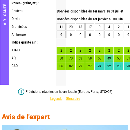
Pollen
(grains/m³) :
AIR - SANTÉ
Bouleau
Données disponibles du 1er mars au 31 juillet
Olivier
Données disponibles du 1er janvier au 30 juin
Graminées
11
20
18
17
9
4
2
1
Ambroisie
0
0
0
0
0
0
0
0
Indice qualité air :
ATMO
2
2
2
2
2
2
2
2
AQI
80
70
63
59
53
49
50
51
CAQI
36
32
29
27
24
22
23
23
Prévisions établies en heure locale (Europe/Paris, UTC+02)
Légende
Glossaire
Avis de l'expert