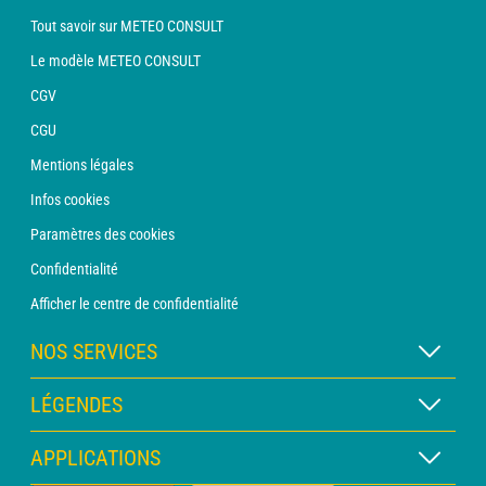
Tout savoir sur METEO CONSULT
Le modèle METEO CONSULT
CGV
CGU
Mentions légales
Infos cookies
Paramètres des cookies
Confidentialité
Afficher le centre de confidentialité
NOS SERVICES
Abonnement METEO Xpert
LÉGENDES
Abonnement METEO PRO
Légende des cartes
APPLICATIONS
Consultation avec un prévisionniste