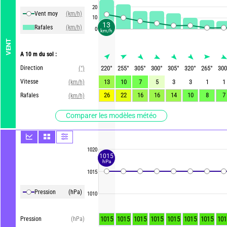
20
Vent moy
(km/h)
10
13
Rafales
(km/h)
0
km/h
VENT
A 10 m du sol :
Direction
220
°
255
°
305
°
300
°
305
°
320
°
265
°
300
(°)
Vitesse
13
10
7
5
3
3
1
1
(km/h)
26
22
16
16
14
10
8
7
Rafales
(km/h)
Comparer les modèles météo
1020
1015
hPa
1015
Pression
(hPa)
1010
1015
1015
1015
1015
1015
1015
1015
101
Pression
(hPa)