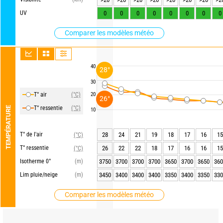
UV
0
0
0
0
0
0
0
0
Comparer les modèles météo
40
28°
30
T° air
(°C)
20
26°
T° ressentie
(°C)
TEMPÉRATURE
10
T° de l'air
28
24
21
19
18
17
16
15
(°C)
T° ressentie
26
22
22
18
17
16
16
15
(°C)
Isotherme 0°
(m)
3750
3700
3700
3700
3650
3700
3650
360
Lim pluie/neige
(m)
3450
3400
3400
3400
3350
3400
3350
330
Comparer les modèles météo