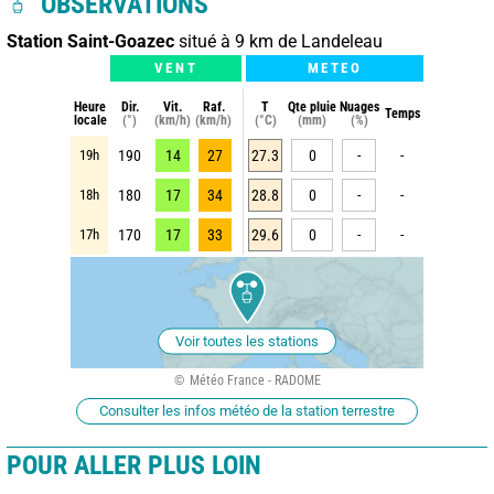
OBSERVATIONS
Station Saint-Goazec
situé à 9 km de Landeleau
VENT
METEO
Heure
Dir.
Vit.
Raf.
T
Qte pluie
Nuages
Temps
locale
(°)
(km/h)
(km/h)
(°C)
(mm)
(%)
19h
190
14
27
27.3
0
-
-
18h
180
17
34
28.8
0
-
-
17h
170
17
33
29.6
0
-
-
Voir toutes les stations
Météo France - RADOME
Consulter les infos météo de la station terrestre
POUR ALLER PLUS LOIN