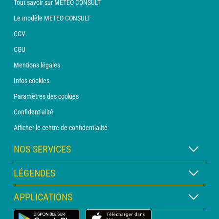
Tout savoir sur METEO CONSULT
Le modèle METEO CONSULT
CGV
CGU
Mentions légales
Infos cookies
Paramètres des cookies
Confidentialité
Afficher le centre de confidentialité
NOS SERVICES
Abonnement METEO Xpert
LÉGENDES
Abonnement METEO PRO
Légende des cartes
APPLICATIONS
Consultation avec un prévisionniste
Légende des pictogrammes
Bulletin PRO
Application Météo Terrestre