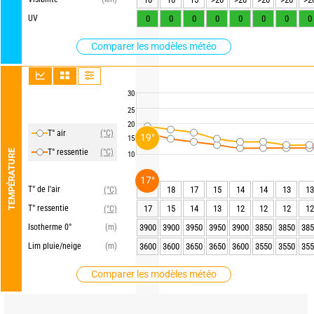
UV
0
0
0
0
0
0
0
0
Comparer les modèles météo
30
25
20
T° air
(°C)
19°
15
T° ressentie
(°C)
TEMPÉRATURE
10
17°
T° de l'air
19
18
17
15
14
14
13
13
(°C)
T° ressentie
17
15
14
13
12
12
12
12
(°C)
Isotherme 0°
(m)
3900
3900
3950
3950
3900
3850
3850
385
Lim pluie/neige
(m)
3600
3600
3650
3650
3600
3550
3550
355
Comparer les modèles météo