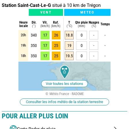
Station Saint-Cast-Le-G
situé à 10 km de Trégon
VENT
METEO
Heure
Dir.
Vit.
Raf.
T
Qte pluie
Nuages
Temps
locale
(°)
(km/h)
(km/h)
(°C)
(mm)
(%)
20h
340
17
26
18.8
0
-
-
19h
350
17
25
19
0
-
-
18h
350
17
25
19.5
0
-
-
Voir toutes les stations
Météo France - RADOME
Consulter les infos météo de la station terrestre
POUR ALLER PLUS LOIN
Carte Radar de pluie