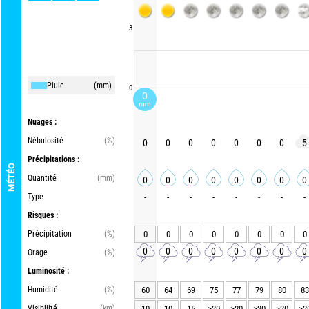
3
Pluie
(mm)
0
0
mm
Nuages :
Nébulosité
(%)
0
0
0
0
0
0
0
5
Précipitations :
MÉTÉO
Quantité
(mm)
0
0
0
0
0
0
0
0
Type
-
-
-
-
-
-
-
-
Risques :
Précipitation
(%)
0
0
0
0
0
0
0
0
0
0
0
0
0
0
0
0
Orage
(%)
Luminosité :
Humidité
(%)
60
64
69
75
77
79
80
83
Visibilité
(km)
10
10
15
>20
>20
>20
>20
>2