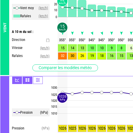
km/h
20
Vent moy
(km/h)
10
Rafales
(km/h)
0
VENT
15
km/h
A 10 m du sol :
Direction
355
°
355
°
350
°
345
°
345
°
350
°
350
°
350
(°)
Vitesse
15
14
13
10
10
9
8
6
(km/h)
32
30
26
19
18
16
15
13
Rafales
(km/h)
Comparer les modèles météo
1030
1025
1026
hPa
1020
1015
Pression
(hPa)
1010
1026
1025
1026
1026
1026
1026
1026
102
Pression
(hPa)