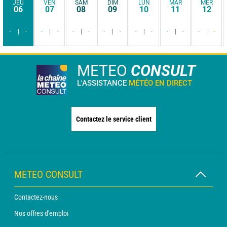
JEU
VEN
SAM
DIM
LUN
MAR
MER
06
07
08
09
10
11
12
-
-
-
-
-
-
-
-
-
-
-
-
-
-
METEO
CONSULT
L'ASSISTANCE
MÉTÉO EN DIRECT
Contactez le service client
METEO CONSULT
Contactez-nous
Nos offres d'emploi