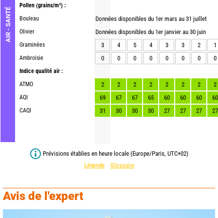
Pollen
(grains/m³) :
AIR - SANTÉ
Bouleau
Données disponibles du 1er mars au 31 juillet
Olivier
Données disponibles du 1er janvier au 30 juin
Graminées
3
4
5
4
3
3
2
1
Ambroisie
0
0
0
0
0
0
0
0
Indice qualité air :
ATMO
2
2
2
2
2
2
2
2
AQI
69
67
67
65
60
60
60
60
CAQI
31
30
30
30
27
27
27
27
Prévisions établies en heure locale (Europe/Paris, UTC+02)
Légende
Glossaire
Avis de l'expert