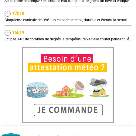
Sécheresse historique : les cours d'eau français atteignent un niveau critique
17h10
Cinquième canicule de l’été : un épisode intense, durable et étendu la semaine prochaine
16h19
Eclipse J-6 : de combien de degrés la température va-t-elle chuter pendant l'éclipse du 12 août ?