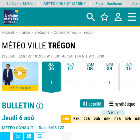
La Chaîne Météo
METEO CONSULT MARINE
Figaro Nautisme
Abon
Accueil
France
Bretagne
Côtes-d'Armor
Trégon
MÉTÉO VILLE
TRÉGON
(22650)
Lon : -2°10’,956 W
Lat : 48°34’,164 N
Alt : 37m
JEU
VEN
SAM
DIM
LUN
06
07
08
09
10
-
-
-
-
-
-
-
-
-
-
Météo du jour
BULLETIN
détaillé
synthétique
Ven. 7
Ven. 7
Live
1 jour
3 jours
7 jours
15 jours
80%
Fiabilité
Jeudi 6 aoû
20h
21h
22h
23h
00h
01h
02h
03
20h
21h
22h
23h
00h
01h
02h
03
Run : 6/08 12Z
METEO CONSULT