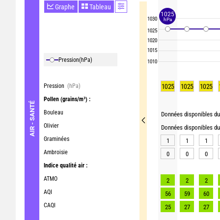
Graphe
Tableau
1025
1030
hPa
1025
1020
1015
Pression
(hPa)
1010
Pression
(hPa)
1025
1025
1025
Pollen
(grains/m³) :
AIR - SANTÉ
Bouleau
Données disponibles du 
Olivier
Données disponibles du 
Graminées
1
1
1
Ambroisie
0
0
0
Indice qualité air :
ATMO
2
2
2
AQI
56
59
60
CAQI
25
27
27