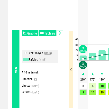
Graphe
Tableau
40
30
9
20
km/h
Vent moyen
(km/h)
10
Rafales
(km/h)
0
3
VENT
km/h
A 10 m du sol :
Direction
(°)
210
°
175
°
130
°
Vitesse
(km/h)
3
6
10
Rafales
9
14
19
(km/h)