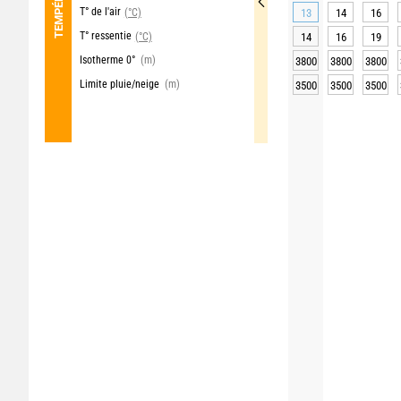
T° de l'air
(°C)
13
14
16
T° ressentie
(°C)
14
16
19
Isotherme 0°
(m)
3800
3800
3800
Limite pluie/neige
(m)
3500
3500
3500