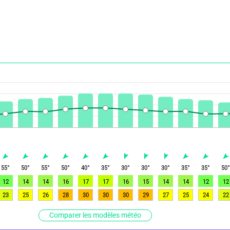
55
°
50
°
55
°
50
°
40
°
35
°
30
°
30
°
30
°
35
°
35
°
50
12
14
14
16
17
17
16
15
14
14
12
12
23
25
26
28
30
30
30
29
27
25
24
22
Comparer les modèles météo