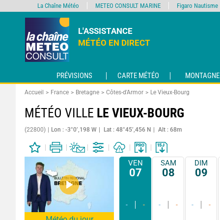
La Chaîne Météo
METEO CONSULT MARINE
Figaro Nautisme
L'ASSISTANCE
MÉTÉO EN DIRECT
PRÉVISIONS
CARTE MÉTÉO
MONTAGNE
Accueil
France
Bretagne
Côtes-d'Armor
Le Vieux-Bourg
MÉTÉO VILLE
LE VIEUX-BOURG
(22800)
Lon : -3°0’,198 W
Lat : 48°45’,456 N
Alt : 68m
VEN
SAM
DIM
07
08
09
-
-
-
-
-
-
Météo du jour