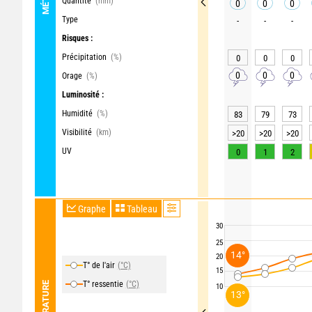
Quantité
(mm)
0
0
0
Type
-
-
-
Risques :
Précipitation
(%)
0
0
0
0
0
0
Orage
(%)
Luminosité :
Humidité
(%)
83
79
73
Visibilité
(km)
>20
>20
>20
UV
0
1
2
Graphe
Tableau
30
25
14°
20
T° de l'air
(°C)
15
T° ressentie
(°C)
TEMPÉRATURE
10
13°