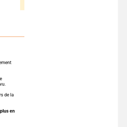
e 
vu.
s de la 
plus en 