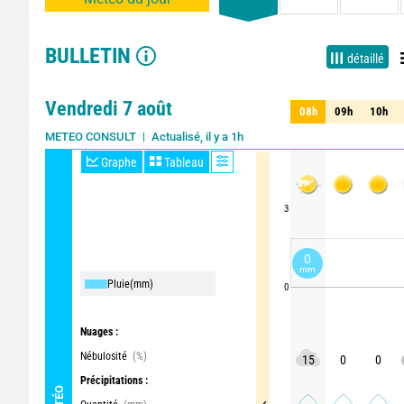
BULLETIN
détaillé
Vendredi 7 août
08h
09h
10h
08h
09h
10h
Actualisé, il y a 1h
Mise à jour dans 2h
METEO CONSULT
Graphe
Tableau
3
0
mm
Pluie
(mm)
0
Nuages :
Nébulosité
(%)
15
0
0
Précipitations :
MÉTÉO