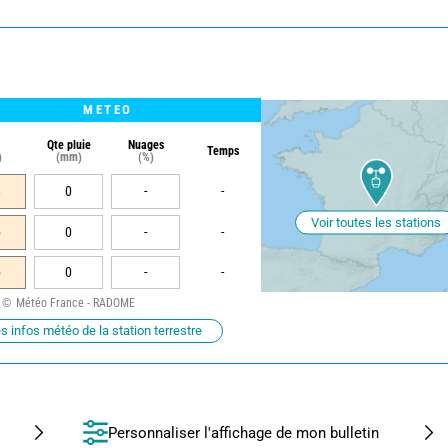
METEO
Qte pluie
Nuages
Temps
)
(mm)
(%)
8
0
-
-
Voir toutes les stations
6
0
-
-
6
0
-
-
Météo France - RADOME
s infos météo de la station terrestre
Personnaliser l'affichage de mon bulletin