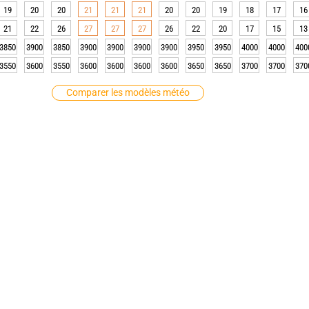
19
20
20
21
21
21
20
20
19
18
17
16
21
22
26
27
27
27
26
22
20
17
15
13
3850
3900
3850
3900
3900
3900
3900
3950
3950
4000
4000
400
3550
3600
3550
3600
3600
3600
3600
3650
3650
3700
3700
370
Comparer les modèles météo