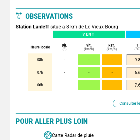
OBSERVATIONS
Station Lanleff
situé à 8 km de Le Vieux-Bourg
VENT
Dir.
Vit.
Raf.
T
Heure locale
(°)
(km/h)
(km/h)
(°C
08h
-
-
-
9.
07h
-
-
-
6.
06h
-
-
-
7.
Consulter le
POUR ALLER PLUS LOIN
Carte Radar de pluie