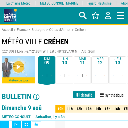
La Chaîne Météo
METEO CONSULT MARINE
Figaro Nautisme
Abon
Accueil
France
Bretagne
Côtes-d'Armor
Créhen
MÉTÉO VILLE
CRÉHEN
(22130)
Lon : -2°12’,834 W
Lat : 48°32’,778 N
Alt : 26m
DIM
LUN
MAR
MER
JEU
09
10
11
12
13
-
-
-
-
-
-
-
-
-
-
Météo du jour
BULLETIN
détaillé
synthétique
Live
1 jour
3 jours
7 jours
15 jours
75%
Fiabilité
Dimanche 9 aoû
10h
11h
12h
13h
14h
15h
16h
17
10h
11h
12h
13h
14h
15h
16h
17
Actualisé, il y a 3h
METEO CONSULT