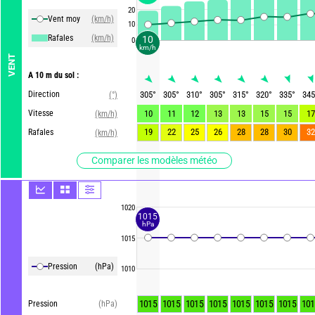
20
Vent moy
(km/h)
10
Rafales
(km/h)
10
0
km/h
VENT
A 10 m du sol :
Direction
305
°
305
°
310
°
305
°
315
°
320
°
335
°
345
(°)
Vitesse
10
11
12
13
13
15
15
17
(km/h)
19
22
25
26
28
28
30
32
Rafales
(km/h)
Comparer les modèles météo
1020
1015
hPa
1015
Pression
(hPa)
1010
1015
1015
1015
1015
1015
1015
1015
101
Pression
(hPa)