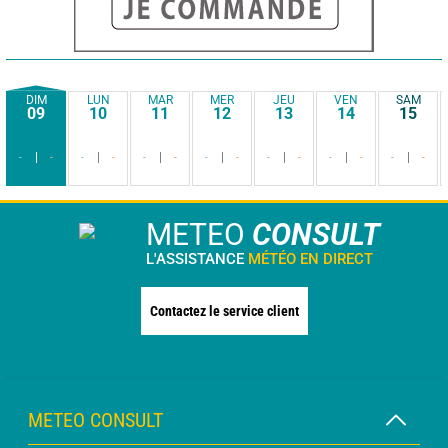
DIM
LUN
MAR
MER
JEU
VEN
SAM
09
10
11
12
13
14
15
-
-
-
-
-
-
-
-
-
-
-
-
-
-
METEO
CONSULT
L'ASSISTANCE
MÉTÉO EN DIRECT
Contactez le service client
METEO CONSULT