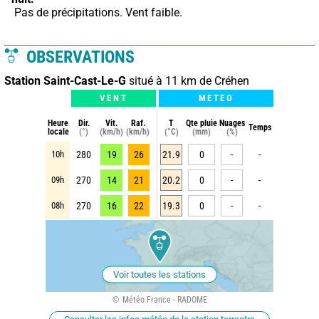
 Pas de précipitations. Vent faible.
OBSERVATIONS
Station Saint-Cast-Le-G
situé à 11 km de Créhen
VENT
METEO
Heure
Dir.
Vit.
Raf.
T
Qte pluie
Nuages
Temps
locale
(°)
(km/h)
(km/h)
(°C)
(mm)
(%)
10h
280
19
26
21.9
0
-
-
09h
270
14
21
20.2
0
-
-
08h
270
16
22
19.3
0
-
-
Voir toutes les stations
Météo France - RADOME