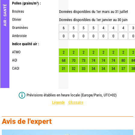
Pollen
(grains/m³) :
AIR - SANTÉ
Bouleau
Données disponibles du 1er mars au 31 juillet
Olivier
Données disponibles du 1er janvier au 30 juin
Graminées
6
5
5
5
4
4
4
3
Ambroisie
0
0
0
0
0
0
0
0
Indice qualité air :
ATMO
2
2
2
2
2
2
2
2
AQI
68
70
73
74
74
74
80
84
CAQI
31
32
33
34
34
34
37
38
Prévisions établies en heure locale (Europe/Paris, UTC+02)
Légende
Glossaire
Avis de l'expert