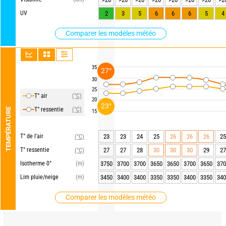
UV
2
3
5
6
6
6
5
4
Comparer les modèles météo
35
27°
30
25
T° air
(°C)
20
23°
T° ressentie
(°C)
TEMPÉRATURE
15
T° de l'air
23
23
24
25
26
26
26
25
(°C)
T° ressentie
27
27
28
30
30
30
29
27
(°C)
Isotherme 0°
(m)
3750
3700
3700
3650
3650
3700
3650
370
Lim pluie/neige
(m)
3450
3400
3400
3350
3350
3400
3350
340
Comparer les modèles météo