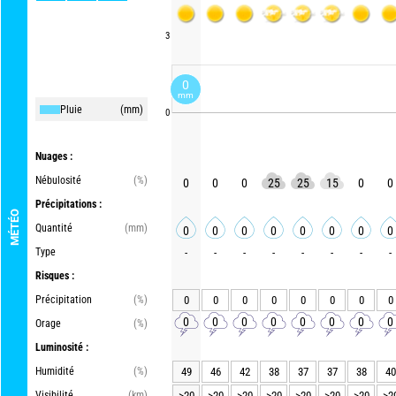
3
0
mm
Pluie
(mm)
0
Nuages :
Nébulosité
(%)
0
0
0
25
25
15
0
0
Précipitations :
MÉTÉO
Quantité
(mm)
0
0
0
0
0
0
0
0
Type
-
-
-
-
-
-
-
-
Risques :
Précipitation
(%)
0
0
0
0
0
0
0
0
0
0
0
0
0
0
0
0
Orage
(%)
Luminosité :
Humidité
(%)
49
46
42
38
37
37
38
40
Visibilité
(km)
>20
>20
>20
>20
>20
>20
>20
>2