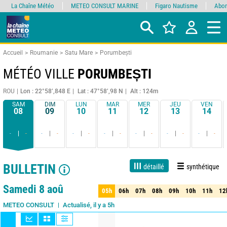
La Chaîne Météo
METEO CONSULT MARINE
Figaro Nautisme
Abon
Accueil
Roumanie
Satu Mare
Porumbești
MÉTÉO VILLE
PORUMBEȘTI
ROU
Lon : 22°58’,848 E
Lat : 47°58’,98 N
Alt : 124m
SAM
DIM
LUN
MAR
MER
JEU
VEN
08
09
10
11
12
13
14
-
-
-
-
-
-
-
-
-
-
-
-
-
-
BULLETIN
détaillé
synthétique
1 jour
3 jours
7 jours
15 jours
85%
Fiabilité
Samedi 8 aoû
05h
06h
07h
08h
09h
10h
11h
12
05h
06h
07h
08h
09h
10h
11h
12
Actualisé, il y a 5h
METEO CONSULT