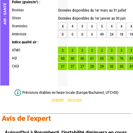
Pollen
(grains/m³) :
AIR - SANTÉ
Bouleau
Données disponibles du 1er mars au 31 juillet
Olivier
Données disponibles du 1er janvier au 30 juin
Graminées
4
4
5
6
5
4
4
4
Ambroisie
0
0
0
6
49
24
18
19
Indice qualité air :
ATMO
2
2
2
2
2
2
2
2
AQI
60
60
60
61
63
70
76
81
CAQI
27
27
27
28
29
32
35
37
Prévisions établies en heure locale (Europe/Bucharest, UTC+03)
Légende
Glossaire
Avis de l'expert
Aujourd'hui à Porumbești,
l'instabilité diminuera en cours 