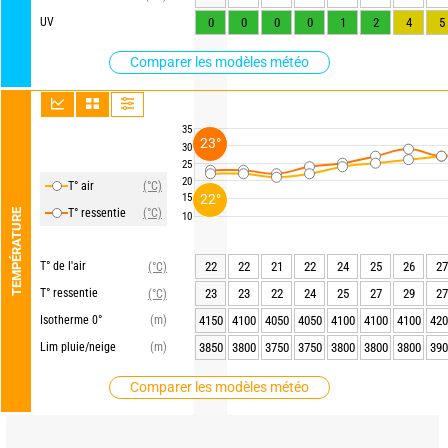
UV
0
0
0
0
1
2
4
5
Comparer les modèles météo
35
23°
30
25
20
T° air
(°C)
22°
15
T° ressentie
(°C)
TEMPÉRATURE
10
T° de l'air
22
22
21
22
24
25
26
27
(°C)
T° ressentie
23
23
22
24
25
27
29
27
(°C)
Isotherme 0°
(m)
4150
4100
4050
4050
4100
4100
4100
420
Lim pluie/neige
(m)
3850
3800
3750
3750
3800
3800
3800
390
Comparer les modèles météo