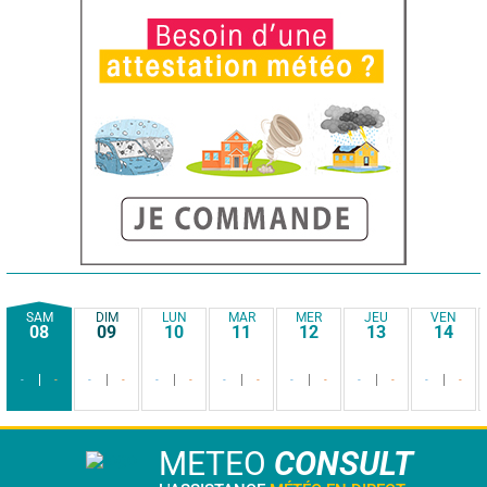
SAM
DIM
LUN
MAR
MER
JEU
VEN
08
09
10
11
12
13
14
-
-
-
-
-
-
-
-
-
-
-
-
-
-
METEO
CONSULT