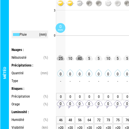
3
0
mm
Pluie
(mm)
0
Nuages :
Nébulosité
(%)
25
10
40
5
5
10
5
5
Précipitations :
MÉTÉO
Quantité
(mm)
0
0
0
0
0
0
0
0
Type
-
-
-
-
-
-
-
-
Risques :
Précipitation
(%)
0
0
0
0
0
0
0
0
0
0
0
0
0
0
0
0
Orage
(%)
Luminosité :
Humidité
(%)
46
48
56
64
72
73
75
76
Visibilité
(km)
>20
>20
>20
>20
>20
>20
>20
>2