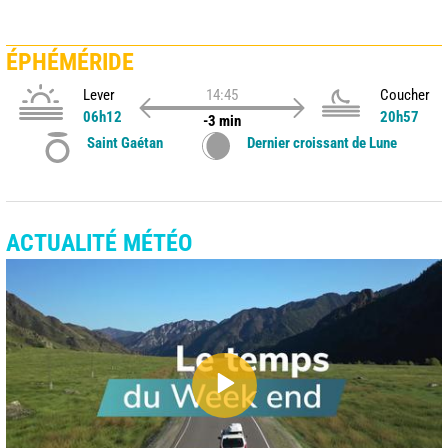
ÉPHÉMÉRIDE
Lever
14:45
Coucher
06h12
20h57
-3 min
Saint Gaétan
Dernier croissant de Lune
ACTUALITÉ MÉTÉO