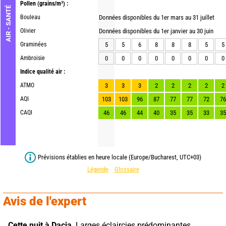
Pollen
(grains/m³) :
AIR - SANTÉ
Bouleau
Données disponibles du 1er mars au 31 juillet
Olivier
Données disponibles du 1er janvier au 30 juin
Graminées
5
5
6
8
8
8
5
5
Ambroisie
0
0
0
0
0
0
0
0
Indice qualité air :
ATMO
3
3
3
2
2
2
2
2
AQI
103
103
96
87
77
77
72
76
CAQI
46
46
44
40
35
35
33
35
Prévisions établies en heure locale (Europe/Bucharest, UTC+03)
Légende
Glossaire
Avis de l'expert
Cette nuit à Dacia,
 Larges éclaircies prédominantes. 