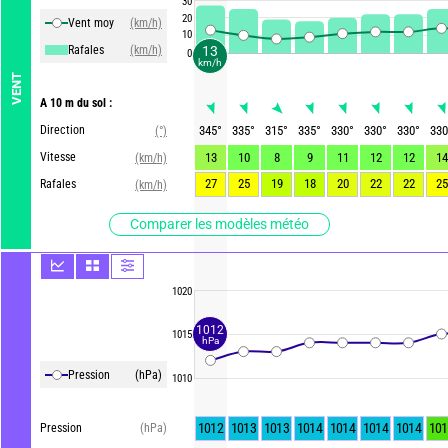
30
20
Vent moy
(km/h)
10
Rafales
(km/h)
13
0
km/h
VENT
A 10 m du sol :
Direction
345
°
335
°
315
°
335
°
330
°
330
°
330
°
330
(°)
Vitesse
13
10
8
9
11
12
12
14
(km/h)
27
25
19
18
20
22
22
25
Rafales
(km/h)
Comparer les modèles météo
1020
1012
1015
hPa
Pression
(hPa)
1010
1012
1013
1013
1014
1014
1014
1014
101
Pression
(hPa)