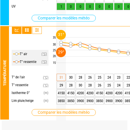
UV
1
0
0
0
0
0
0
0
Comparer les modèles météo
31°
35
30
25
29°
T° air
(°C)
20
T° ressentie
(°C)
TEMPÉRATURE
15
T° de l'air
31
30
28
26
25
24
23
22
(°C)
T° ressentie
29
28
30
28
26
25
24
23
(°C)
Isotherme 0°
(m)
4150
4150
4200
4200
4150
4200
4200
415
Lim pluie/neige
(m)
3850
3850
3900
3900
3850
3900
3900
385
Comparer les modèles météo