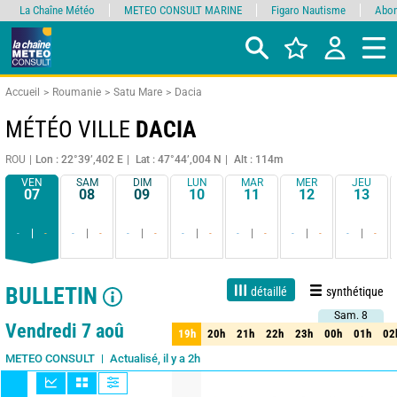
La Chaîne Météo
METEO CONSULT MARINE
Figaro Nautisme
Abon
Accueil
Roumanie
Satu Mare
Dacia
MÉTÉO VILLE
DACIA
ROU
Lon : 22°39’,402 E
Lat : 47°44’,004 N
Alt : 114m
VEN
SAM
DIM
LUN
MAR
MER
JEU
07
08
09
10
11
12
13
-
-
-
-
-
-
-
-
-
-
-
-
-
-
BULLETIN
détaillé
synthétique
Sam. 8
Sam. 8
1 jour
3 jours
7 jours
15 jours
90%
Fiabilité
Vendredi 7 aoû
19h
20h
21h
22h
23h
00h
01h
02
19h
20h
21h
22h
23h
00h
01h
02
Actualisé, il y a 2h
METEO CONSULT