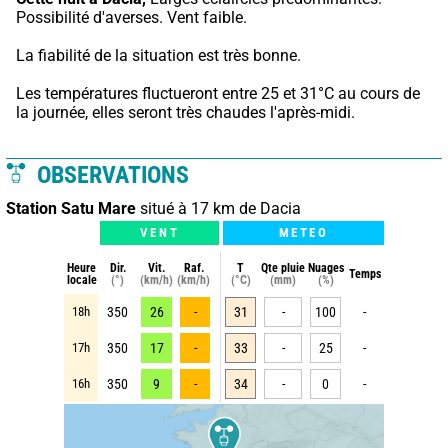
Possibilité d'averses. Vent faible.
La fiabilité de la situation est très bonne.
Les températures fluctueront entre 25 et 31°C au cours de 
la journée, elles seront très chaudes l'après-midi.
OBSERVATIONS
Station Satu Mare
situé à 17 km de Dacia
VENT
METEO
Heure
Dir.
Vit.
Raf.
T
Qte pluie
Nuages
Temps
locale
(°)
(km/h)
(km/h)
(°C)
(mm)
(%)
18h
350
26
-
31
-
100
-
17h
350
17
-
33
-
25
-
16h
350
9
-
34
-
0
-