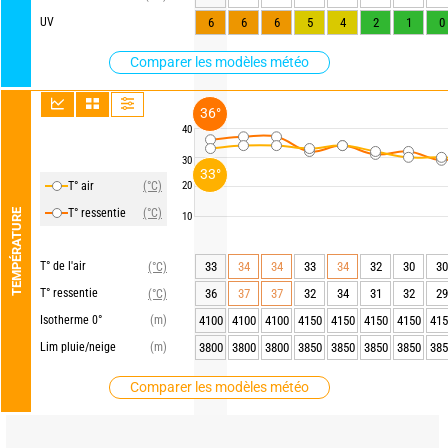
UV
6
6
6
5
4
2
1
0
Comparer les modèles météo
36°
40
30
33°
T° air
(°C)
20
T° ressentie
(°C)
TEMPÉRATURE
10
T° de l'air
33
34
34
33
34
32
30
30
(°C)
T° ressentie
36
37
37
32
34
31
32
29
(°C)
Isotherme 0°
(m)
4100
4100
4100
4150
4150
4150
4150
415
Lim pluie/neige
(m)
3800
3800
3800
3850
3850
3850
3850
385
Comparer les modèles météo