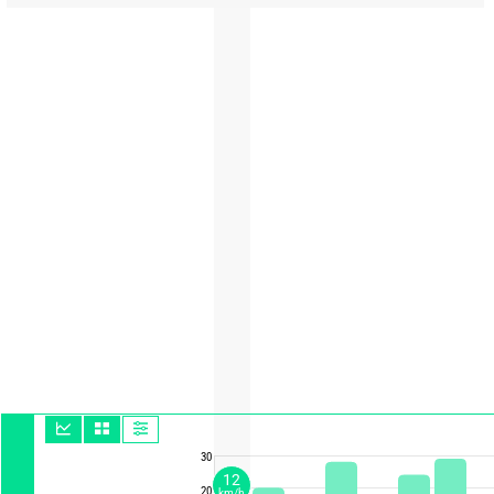
30
12
20
km/h