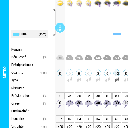
3
0
mm
Pluie
(mm)
0
Nuages :
Nébulosité
(%)
20
50
50
60
60
60
60
6
Précipitations :
MÉTÉO
Quantité
(mm)
0
0
0
0
0
0
0.3
0
Type
-
Risques :
Précipitation
(%)
0
35
30
35
30
40
50
20
0
30
30
30
30
40
30
1
Orage
(%)
Luminosité :
Humidité
(%)
37
37
34
38
34
40
51
48
Visibilité
(km)
>20
>20
>20
>20
>20
>20
>20
>2