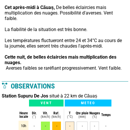
Cet après-midi à Căuaș,
 De belles éclaircies mais 
multiplication des nuages. Possibilité d'averses. Vent 
faible.
La fiabilité de la situation est très bonne.
Les températures fluctueront entre 24 et 34°C au cours de 
la journée, elles seront très chaudes l'après-midi.
Cette nuit,
de belles éclaircies mais multiplication des 
nuages.
 Averses faibles se raréfiant progressivement. Vent faible.
OBSERVATIONS
Station Supuru De Jos
situé à 22 km de Căuaș
VENT
METEO
Heure
Dir.
Vit.
Raf.
T
Qte pluie
Nuages
Temps
locale
(°)
(km/h)
(km/h)
(°C)
(mm)
(%)
10h
-
-
-
-
-
-
-