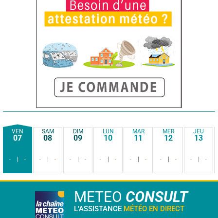
VEN
SAM
DIM
LUN
MAR
MER
JEU
07
08
09
10
11
12
13
-
-
-
-
-
-
-
-
-
-
-
-
-
-
METEO
CONSULT
L'ASSISTANCE
MÉTÉO EN DIRECT