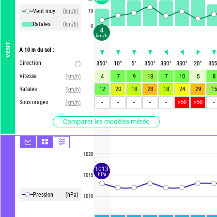
Vent moy
(km/h)
10
Rafales
(km/h)
0
4
km/h
VENT
A 10 m du sol :
Direction
350
°
10
°
5
°
350
°
330
°
330
°
20
°
355
(°)
Vitesse
4
7
9
13
7
10
5
8
(km/h)
12
20
18
28
18
24
29
15
Rafales
(km/h)
-
-
-
-
-
>50
>50
-
Sous orages
(km/h)
Comparer les modèles météo
1020
1013
hPa
1015
Pression
(hPa)
1010