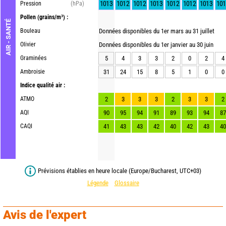
1013
1012
1012
1013
1012
1012
1013
101
Pression
(hPa)
Pollen
(grains/m³) :
AIR - SANTÉ
Bouleau
Données disponibles du 1er mars au 31 juillet
Olivier
Données disponibles du 1er janvier au 30 juin
Graminées
5
4
3
3
2
0
2
4
Ambroisie
31
24
15
8
5
1
0
0
Indice qualité air :
ATMO
2
3
3
3
2
3
3
2
AQI
90
95
94
91
89
93
94
87
CAQI
41
43
43
42
40
42
43
40
Prévisions établies en heure locale (Europe/Bucharest, UTC+03)
Légende
Glossaire
Avis de l'expert