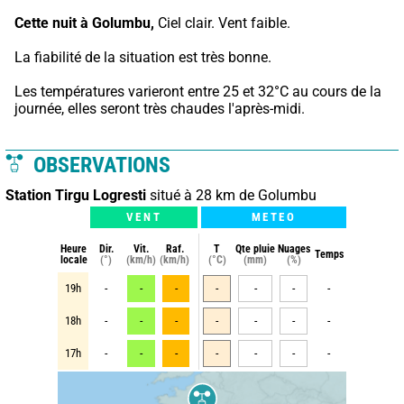
Cette nuit à Golumbu,
 Ciel clair. Vent faible.
La fiabilité de la situation est très bonne.
Les températures varieront entre 25 et 32°C au cours de la 
journée, elles seront très chaudes l'après-midi.
OBSERVATIONS
Station Tirgu Logresti
situé à 28 km de Golumbu
VENT
METEO
Heure
Dir.
Vit.
Raf.
T
Qte pluie
Nuages
Temps
locale
(°)
(km/h)
(km/h)
(°C)
(mm)
(%)
19h
-
-
-
-
-
-
-
18h
-
-
-
-
-
-
-
17h
-
-
-
-
-
-
-