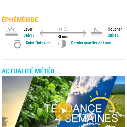
ÉPHÉMÉRIDE
Lever
14:30
Coucher
06h15
20h46
-3 min
Saint Octavien
Dernier quartier de Lune
ACTUALITÉ MÉTÉO