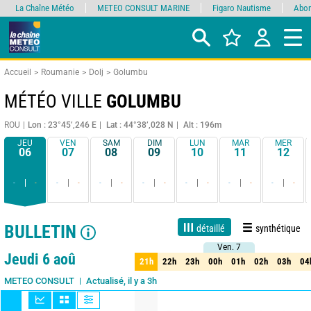
La Chaîne Météo
METEO CONSULT MARINE
Figaro Nautisme
Abon
Accueil
Roumanie
Dolj
Golumbu
MÉTÉO VILLE
GOLUMBU
ROU
Lon : 23°45’,246 E
Lat : 44°38’,028 N
Alt : 196m
JEU
VEN
SAM
DIM
LUN
MAR
MER
06
07
08
09
10
11
12
-
-
-
-
-
-
-
-
-
-
-
-
-
-
BULLETIN
détaillé
synthétique
Ven. 7
Ven. 7
1 jour
3 jours
7 jours
15 jours
90%
Fiabilité
Jeudi 6 aoû
21h
22h
23h
00h
01h
02h
03h
04
21h
22h
23h
00h
01h
02h
03h
04
Actualisé, il y a 3h
METEO CONSULT