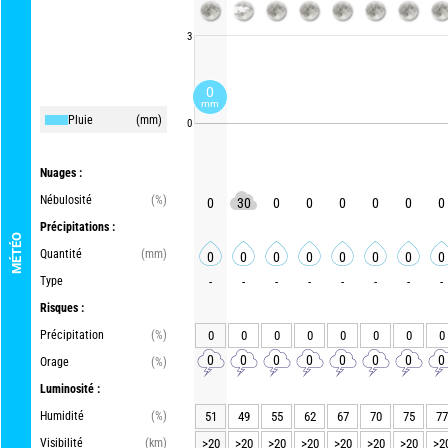
3
0
mm
Pluie
(mm)
0
Nuages :
Nébulosité
(%)
0
30
0
0
0
0
0
0
Précipitations :
MÉTÉO
Quantité
(mm)
0
0
0
0
0
0
0
0
Type
-
-
-
-
-
-
-
-
Risques :
Précipitation
(%)
0
0
0
0
0
0
0
0
0
0
0
0
0
0
0
0
Orage
(%)
Luminosité :
Humidité
(%)
51
49
55
62
67
70
75
77
Visibilité
(km)
>20
>20
>20
>20
>20
>20
>20
>2