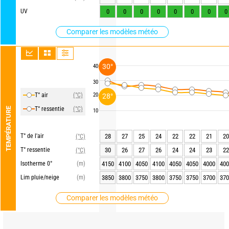
UV
0
0
0
0
0
0
0
0
Comparer les modèles météo
30°
40
30
T° air
(°C)
20
28°
T° ressentie
(°C)
TEMPÉRATURE
10
T° de l'air
28
27
25
24
22
22
21
20
(°C)
T° ressentie
30
26
27
26
24
24
23
22
(°C)
Isotherme 0°
(m)
4150
4100
4050
4100
4050
4050
4000
400
Lim pluie/neige
(m)
3850
3800
3750
3800
3750
3750
3700
370
Comparer les modèles météo