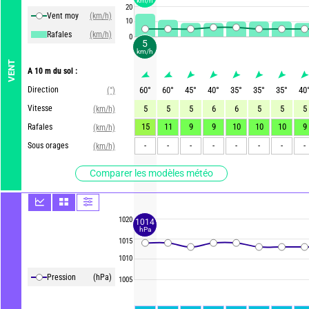
km/h
20
Vent moy
(km/h)
10
Rafales
(km/h)
0
5
km/h
VENT
A 10 m du sol :
Direction
60
°
60
°
45
°
40
°
35
°
35
°
35
°
40
(°)
Vitesse
5
5
5
6
6
5
5
5
(km/h)
15
11
9
9
10
10
10
9
Rafales
(km/h)
-
-
-
-
-
-
-
-
Sous orages
(km/h)
Comparer les modèles météo
1020
1014
hPa
1015
1010
Pression
(hPa)
1005