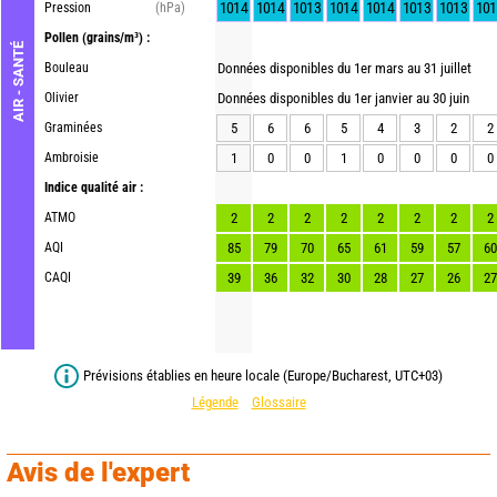
1014
1014
1013
1014
1014
1013
1013
101
Pression
(hPa)
Pollen
(grains/m³) :
AIR - SANTÉ
Bouleau
Données disponibles du 1er mars au 31 juillet
Olivier
Données disponibles du 1er janvier au 30 juin
Graminées
5
6
6
5
4
3
2
2
Ambroisie
1
0
0
1
0
0
0
0
Indice qualité air :
ATMO
2
2
2
2
2
2
2
2
AQI
85
79
70
65
61
59
57
60
CAQI
39
36
32
30
28
27
26
27
Prévisions établies en heure locale (Europe/Bucharest, UTC+03)
Légende
Glossaire
Avis de l'expert