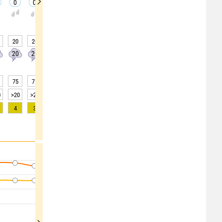
0
0
0
0
0
0
0
0
0
-
-
-
-
20
20
20
20
20
0
0
0
0
20
20
20
0
0
0
0
0
0
75
75
73
73
75
79
81
82
82
0
>20
>20
>20
>20
>20
>20
>20
>20
>20
4
3
2
1
0
0
0
0
0