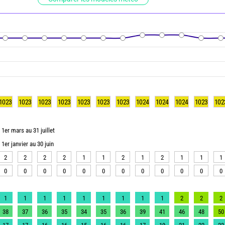
1023
1023
1023
1023
1023
1023
1023
1024
1024
1024
1023
102
1er mars au 31 juillet
1er janvier au 30 juin
2
2
2
2
1
1
2
1
2
1
1
1
0
0
0
0
0
0
0
0
0
0
0
0
1
1
1
1
1
1
1
1
1
2
2
2
38
37
36
35
34
35
36
39
41
46
48
50