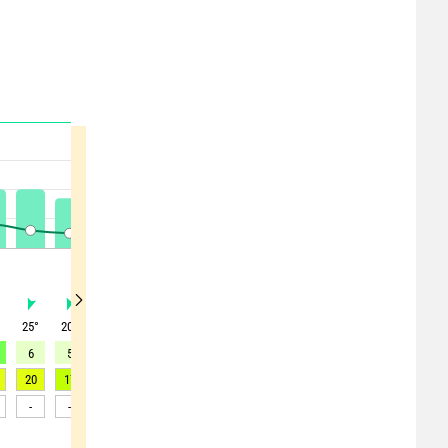
°
25
°
20
°
20
°
15
°
5
°
325
°
245
°
230
°
265
°
6
5
5
4
3
2
1
1
2
20
17
17
14
13
10
6
6
7
-
-
-
-
-
-
-
-
-