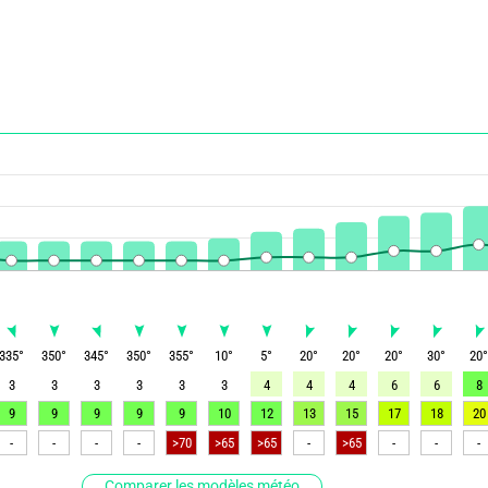
335
°
350
°
345
°
350
°
355
°
10
°
5
°
20
°
20
°
20
°
30
°
20
3
3
3
3
3
3
4
4
4
6
6
8
9
9
9
9
9
10
12
13
15
17
18
20
-
-
-
-
>70
>65
>65
-
>65
-
-
-
Comparer les modèles météo