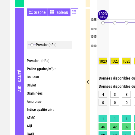
Graphe
Tableau
1023
hPa
1025
1020
1015
Pression
(hPa)
1010
Pression
(hPa)
1023
1023
1023
Pollen
(grains/m³) :
AIR - SANTÉ
Bouleau
Données disponibles du 
Olivier
Données disponibles du 
Graminées
4
3
3
Ambroisie
0
0
0
Indice qualité air :
ATMO
1
1
1
AQI
45
42
39
CAQI