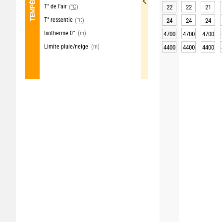
T° de l'air
(°C)
22
22
21
T° ressentie
(°C)
24
24
24
Isotherme 0°
(m)
4700
4700
4700
Limite pluie/neige
(m)
4400
4400
4400