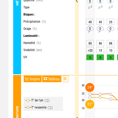
Quantité
(mm)
0
0
0
Type
Risques :
Précipitation
(%)
45
45
25
0
0
0
Orage
(%)
Luminosité :
Humidité
(%)
85
86
88
Visibilité
(km)
>20
15
10
UV
0
0
0
Graphe
Tableau
30
24°
25
T° de l'air
(°C)
20
22°
T° ressentie
(°C)
TEMPÉRATURE
15