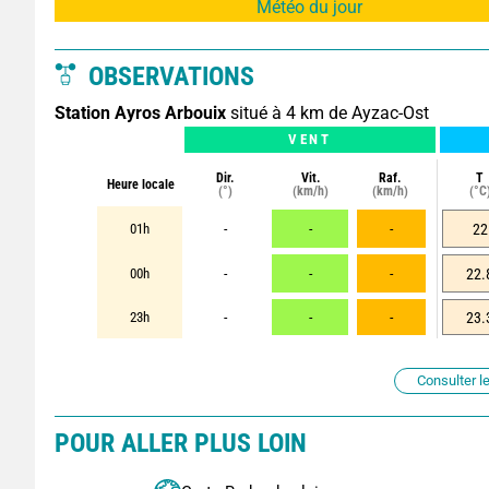
Météo du jour
OBSERVATIONS
Station Ayros Arbouix
situé à 4 km de Ayzac-Ost
VENT
Dir.
Vit.
Raf.
T
Heure locale
(°)
(km/h)
(km/h)
(°C
01h
-
-
-
22
00h
-
-
-
22.
23h
-
-
-
23.
Consulter le
POUR ALLER PLUS LOIN