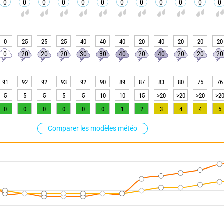
0
0
0
0
0
0
0
0
0
0
0
0
-
0
25
25
25
40
40
40
20
40
20
20
20
0
20
20
20
30
30
40
20
40
20
20
20
91
92
92
93
92
90
89
87
83
80
75
76
5
5
5
5
5
10
10
15
>20
>20
>20
>2
0
0
0
0
0
0
1
2
3
4
4
5
Comparer les modèles météo