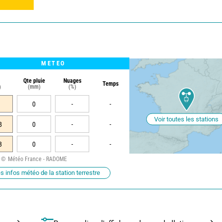
METEO
Qte pluie
Nuages
Temps
)
(mm)
(%)
0
-
-
Voir toutes les stations
8
0
-
-
3
0
-
-
Météo France - RADOME
s infos météo de la station terrestre