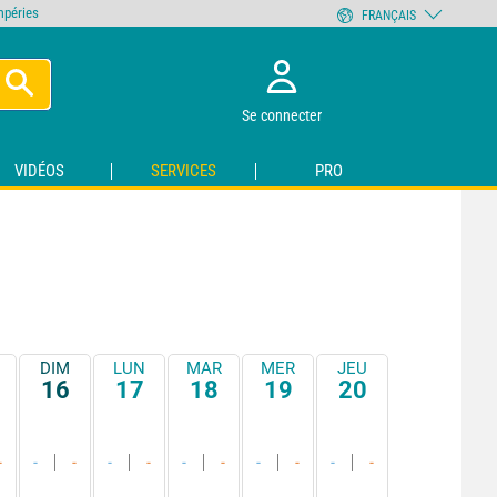
empéries
FRANÇAIS
Se connecter
VIDÉOS
SERVICES
PRO
DIM
LUN
MAR
MER
JEU
16
17
18
19
20
-
-
-
-
-
-
-
-
-
-
-