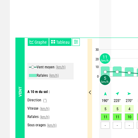
Graphe
Tableau
30
11
20
km/h
Vent moyen
(km/h)
10
Rafales
(km/h)
0
5
km/h
VENT
A 10 m du sol :
Direction
(°)
190
°
225
°
270
°
Vitesse
(km/h)
5
5
4
Rafales
11
11
10
(km/h)
Sous orages
-
-
-
(km/h)