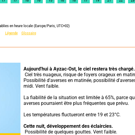
17
17
16
16
15
16
16
17
19
21
22
23
ablies en heure locale (Europe/Paris, UTC+02)
Légende
Glossaire
Aujourd'hui à Ayzac-Ost,
le ciel restera très chargé.
 Ciel très nuageux, risque de foyers orageux en matinée. 
Possibilité d'averses en matinée, possibilité d'averses
midi. Vent faible.
La fiabilité de la situation est limitée à 65%, parce que
averses pourraient être plus fréquentes que prévu.
Les températures fluctueront entre 19 et 23°C.
Cette nuit,
développement des éclaircies.
 Possibilité de quelques gouttes. Vent faible.