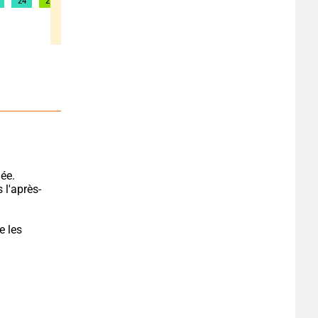
24
25
25
25
25
23
22
21
20
 l'après-
 les 