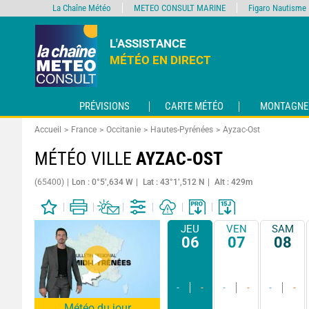
La Chaîne Météo
METEO CONSULT MARINE
Figaro Nautisme
L'ASSISTANCE
MÉTÉO EN DIRECT
PRÉVISIONS
CARTE MÉTÉO
MONTAGNE
Accueil
France
Occitanie
Hautes-Pyrénées
Ayzac-Ost
MÉTÉO VILLE
AYZAC-OST
(65400)
Lon : 0°5’,634 W
Lat : 43°1’,512 N
Alt : 429m
JEU
VEN
SAM
06
07
08
-
-
-
-
-
-
Météo du jour