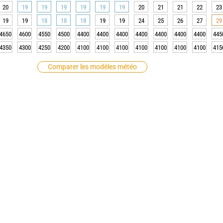
20
19
19
19
19
19
19
20
21
21
22
23
19
19
18
18
18
19
19
24
25
26
27
29
4650
4600
4550
4500
4400
4400
4400
4400
4400
4400
4400
445
4350
4300
4250
4200
4100
4100
4100
4100
4100
4100
4100
415
Comparer les modèles météo