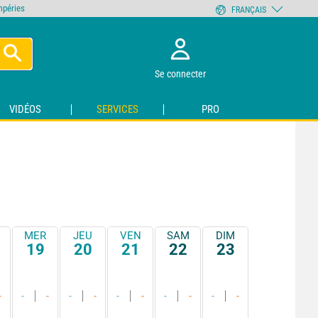
empéries
FRANÇAIS
Se connecter
VIDÉOS
SERVICES
PRO
MER
JEU
VEN
SAM
DIM
19
20
21
22
23
-
-
-
-
-
-
-
-
-
-
-