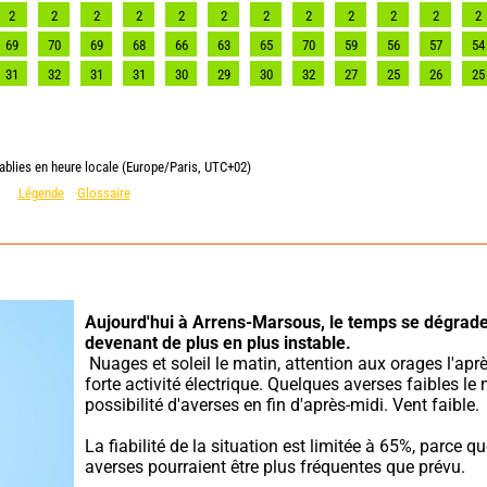
2
2
2
2
2
2
2
2
2
2
2
2
69
70
69
68
66
63
65
70
59
56
57
54
31
32
31
31
30
29
30
32
27
25
26
25
ablies en heure locale (Europe/Paris, UTC+02)
Légende
Glossaire
Aujourd'hui à Arrens-Marsous,
le temps se dégrade
devenant de plus en plus instable.
 Nuages et soleil le matin, attention aux orages l'après-midi : 
forte activité électrique. Quelques averses faibles le m
possibilité d'averses en fin d'après-midi. Vent faible.
La fiabilité de la situation est limitée à 65%, parce que
averses pourraient être plus fréquentes que prévu.