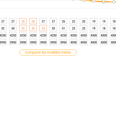
27
27
28
28
27
27
26
22
20
19
19
18
32
34
35
35
35
33
31
25
23
19
18
18
4250
4250
4250
4250
4250
4250
4250
4350
4350
4300
4300
430
3950
3950
3950
3950
3950
3950
3950
4050
4050
4000
4000
400
Comparer les modèles météo