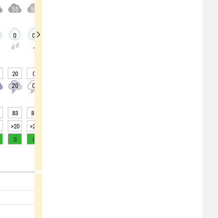
55
50
60
50
45
40
40
45
30
0
0
0
0
0
0
0
0
0
-
-
-
-
-
-
-
-
20
0
0
0
0
0
0
0
0
20
0
0
0
0
0
0
0
0
83
84
89
84
81
83
86
85
79
>20
>20
10
>20
>20
>20
15
>20
>20
0
0
0
0
0
0
0
0
0