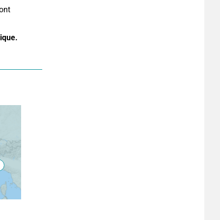
ont 
.
rique.