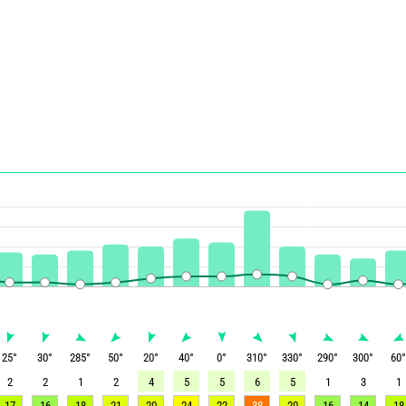
25
°
30
°
285
°
50
°
20
°
40
°
0
°
310
°
330
°
290
°
300
°
60
2
2
1
2
4
5
5
6
5
1
3
1
17
16
18
21
20
24
22
38
20
16
14
18