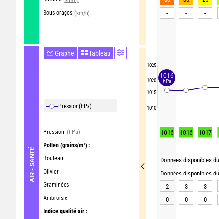
Sous orages
-
-
-
(km/h)
Graphe
Tableau
1025
1016
1020
hPa
1015
Pression
(hPa)
1010
Pression
(hPa)
1016
1016
1017
Pollen
(grains/m³) :
AIR - SANTÉ
Bouleau
Données disponibles du 
Olivier
Données disponibles du 
Graminées
2
3
3
Ambroisie
0
0
0
Indice qualité air :