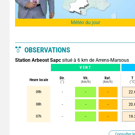
Météo du jour
OBSERVATIONS
Station Arbeost Sapc
situé à 6 km de Arrens-Marsous
VENT
Dir.
Vit.
Raf.
T
Heure locale
(°)
(km/h)
(km/h)
(°C
09h
-
-
-
22.
08h
-
-
-
20.
07h
-
-
-
19.
Consulter le