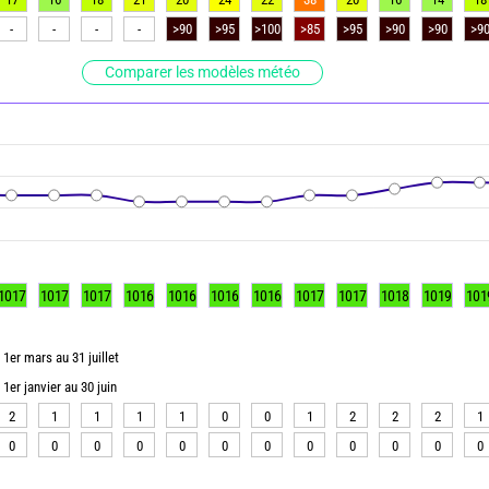
-
-
-
-
>90
>95
>100
>85
>95
>90
>90
>9
Comparer les modèles météo
1017
1017
1017
1016
1016
1016
1016
1017
1017
1018
1019
101
1er mars au 31 juillet
1er janvier au 30 juin
2
1
1
1
1
0
0
1
2
2
2
1
0
0
0
0
0
0
0
0
0
0
0
0