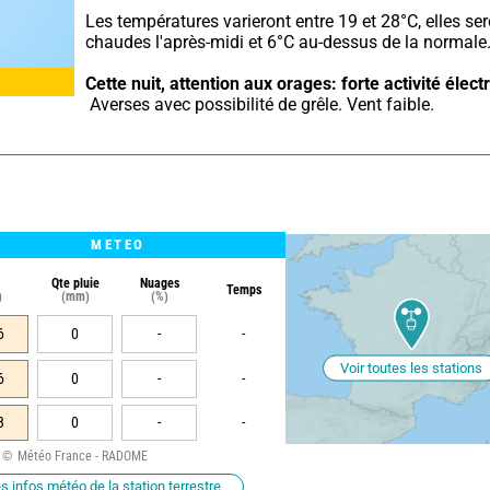
Les températures varieront entre 19 et 28°C, elles ser
chaudes l'après-midi et 6°C au-dessus de la normale
Cette nuit,
attention aux orages: forte activité élect
 Averses avec possibilité de grêle. Vent faible.
METEO
Qte pluie
Nuages
Temps
)
(mm)
(%)
6
0
-
-
Voir toutes les stations
6
0
-
-
3
0
-
-
Météo France - RADOME
s infos météo de la station terrestre