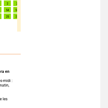
2
2
2
2
2
2
2
2
2
54
54
53
54
53
55
54
53
54
25
25
24
25
24
25
25
24
25
ra en 
atin, 
 les 