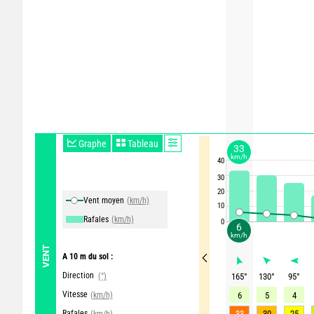
Graphe
Tableau
33
km/h
40
30
20
Vent moyen
(km/h)
10
Rafales
(km/h)
0
6
km/h
VENT
A 10 m du sol :
Direction
(°)
165
°
130
°
95
°
Vitesse
(km/h)
6
5
4
Rafales
33
30
25
(km/h)