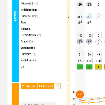
Nébulosité
(%)
20
25
0
Précipitations :
MÉTÉO
Quantité
(mm)
0.1
0.6
0
Type
-
Risques :
Précipitation
(%)
100
100
0
25
25
0
Orage
(%)
Luminosité :
Humidité
(%)
51
50
49
Visibilité
(km)
>20
>20
>20
UV
1
2
4
Graphe
Tableau
40
27°
30