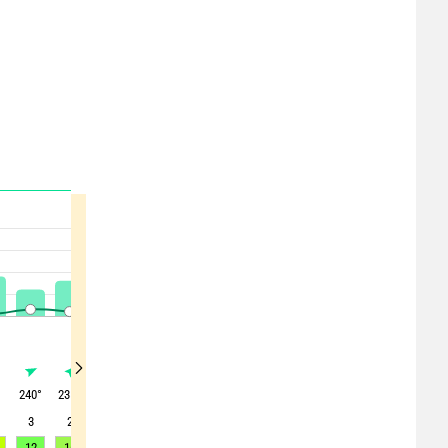
°
240
°
235
°
295
°
180
°
170
°
150
°
160
°
140
°
150
°
3
2
0
2
3
2
3
3
4
12
16
14
11
10
10
9
9
9