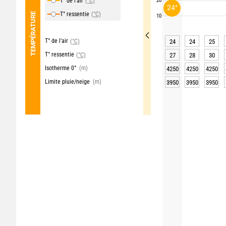
T° de l'air
(°C)
20
24°
T° ressentie
(°C)
TEMPÉRATURE
10
T° de l'air
(°C)
24
24
25
T° ressentie
(°C)
27
28
30
Isotherme 0°
(m)
4250
4250
4250
Limite pluie/neige
(m)
3950
3950
3950