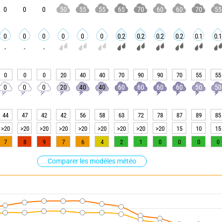
0
0
0
50
55
55
65
70
60
60
70
55
0
0
0
0
0
0
0.2
0.2
0.2
0.2
0.1
0.1
-
-
-
0
0
0
20
40
40
70
90
90
70
55
55
0
0
0
20
40
40
60
60
60
60
50
50
44
47
42
42
56
58
63
72
78
87
89
85
>20
>20
>20
>20
>20
>20
>20
>20
>20
15
10
15
7
8
9
7
6
4
2
1
0
0
0
0
Comparer les modèles météo