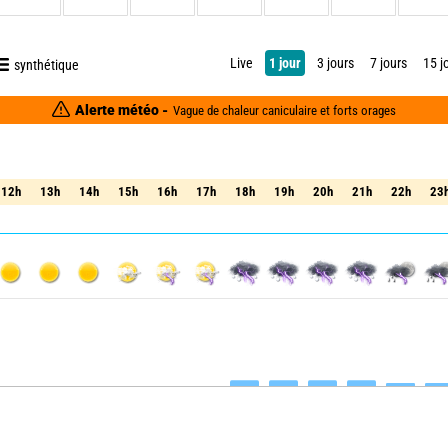
Live
1 jour
3 jours
7 jours
15 j
synthétique
Alerte météo -
Vague de chaleur caniculaire et forts orages
12h
13h
14h
15h
16h
17h
18h
19h
20h
21h
22h
23
12h
13h
14h
15h
16h
17h
18h
19h
20h
21h
22h
23