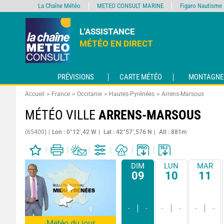
La Chaîne Météo
METEO CONSULT MARINE
Figaro Nautisme
L'ASSISTANCE
MÉTÉO EN DIRECT
PRÉVISIONS
CARTE MÉTÉO
MONTAGNE
Accueil
France
Occitanie
Hautes-Pyrénées
Arrens-Marsous
MÉTÉO VILLE
ARRENS-MARSOUS
(65400)
Lon : 0°12’,42 W
Lat : 42°57’,576 N
Alt : 881m
DIM
LUN
MAR
09
10
11
-
-
-
-
-
-
Météo du jour