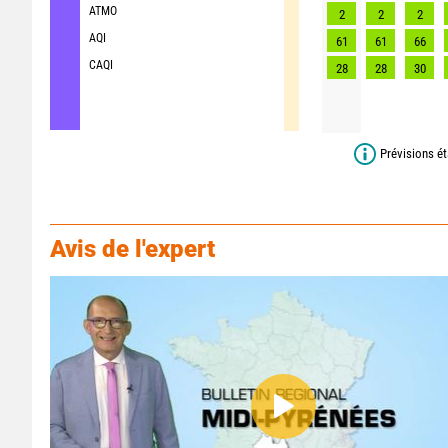
ATMO
2
2
2
AQI
61
61
66
CAQI
28
28
30
Prévisions ét
Avis de l'expert