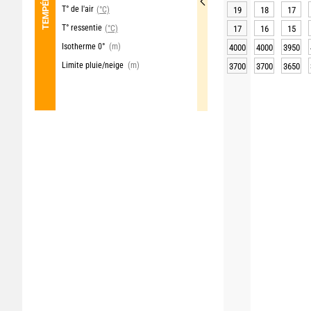
T° de l'air
(°C)
19
18
17
T° ressentie
(°C)
17
16
15
Isotherme 0°
(m)
4000
4000
3950
Limite pluie/neige
(m)
3700
3700
3650