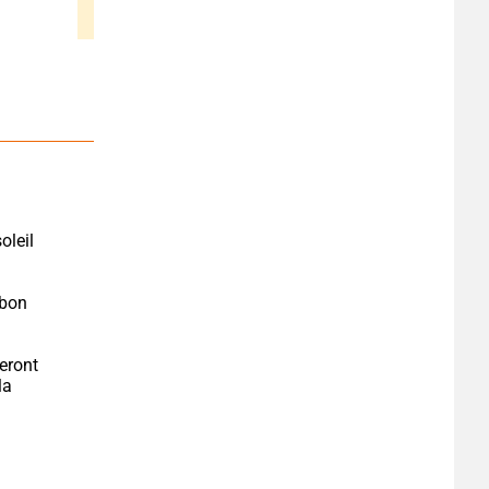
bon 
eront 
a 