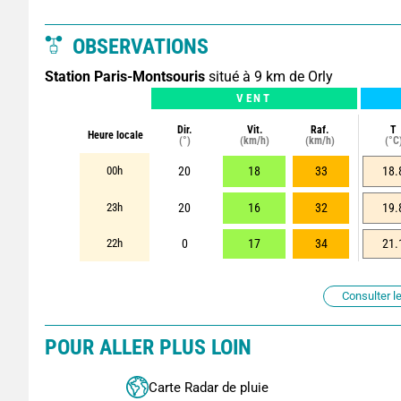
OBSERVATIONS
Station Paris-Montsouris
situé à 9 km de Orly
VENT
Dir.
Vit.
Raf.
T
Heure locale
(°)
(km/h)
(km/h)
(°C
00h
20
18
33
18.
23h
20
16
32
19.
22h
0
17
34
21.
Consulter le
POUR ALLER PLUS LOIN
Carte Radar de pluie