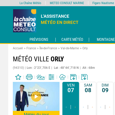
La Chaîne Météo
METEO CONSULT MARINE
Figaro Nautisme
L'ASSISTANCE
MÉTÉO EN DIRECT
PRÉVISIONS
CARTE MÉTÉO
MONTAGNE
Accueil
France
Île-de-France
Val-de-Marne
Orly
MÉTÉO VILLE
ORLY
(94310)
Lon : 2°23’,706 E
Lat : 48°44’,718 N
Alt : 68m
VEN
SAM
DIM
07
08
09
-
-
-
-
-
-
Météo du jour