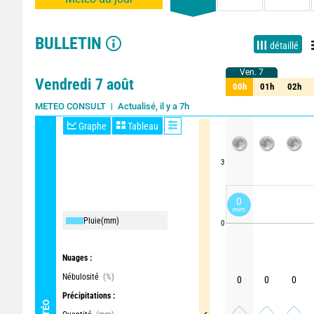
BULLETIN
détaillé
Ven. 7
Ven. 7
Vendredi 7 août
00h
01h
02h
00h
01h
02h
Actualisé, il y a 7h
METEO CONSULT
Graphe
Tableau
3
0
mm
Pluie
(mm)
0
Nuages :
Nébulosité
(%)
0
0
0
Précipitations :
MÉTÉO