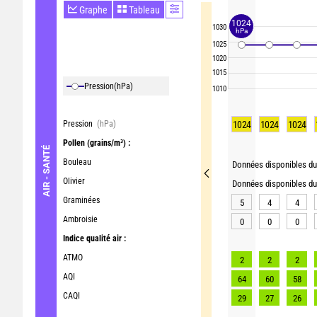
Graphe
Tableau
1024
1030
hPa
1025
1020
1015
Pression
(hPa)
1010
Pression
(hPa)
1024
1024
1024
Pollen
(grains/m³) :
AIR - SANTÉ
Bouleau
Données disponibles du 
Olivier
Données disponibles du 
Graminées
5
4
4
Ambroisie
0
0
0
Indice qualité air :
ATMO
2
2
2
AQI
64
60
58
CAQI
29
27
26