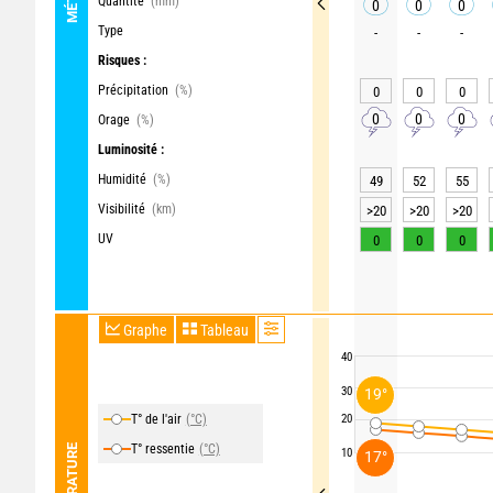
Quantité
(mm)
0
0
0
Type
-
-
-
Risques :
Précipitation
(%)
0
0
0
0
0
0
Orage
(%)
Luminosité :
Humidité
(%)
49
52
55
Visibilité
(km)
>20
>20
>20
UV
0
0
0
Graphe
Tableau
40
30
19°
T° de l'air
(°C)
20
T° ressentie
(°C)
TEMPÉRATURE
10
17°