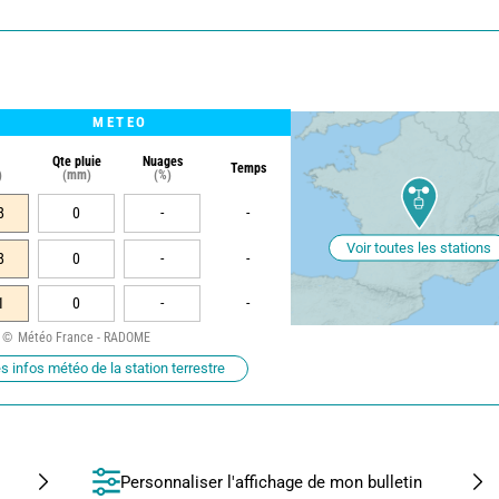
METEO
Qte pluie
Nuages
Temps
)
(mm)
(%)
8
0
-
-
Voir toutes les stations
8
0
-
-
1
0
-
-
Météo France - RADOME
s infos météo de la station terrestre
Personnaliser l'affichage de mon bulletin