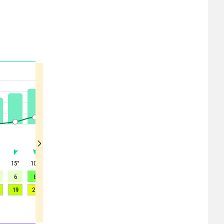
°
15
°
10
°
20
°
25
°
20
°
30
°
40
°
40
°
45
°
6
8
6
6
9
9
9
9
9
19
21
21
19
22
23
21
20
19