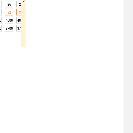
26
27
27
28
27
26
25
24
23
32
32
32
31
29
26
24
22
21
0
4000
4000
4000
4050
4050
4050
4050
4050
4050
0
3700
3700
3700
3750
3750
3750
3750
3750
3750