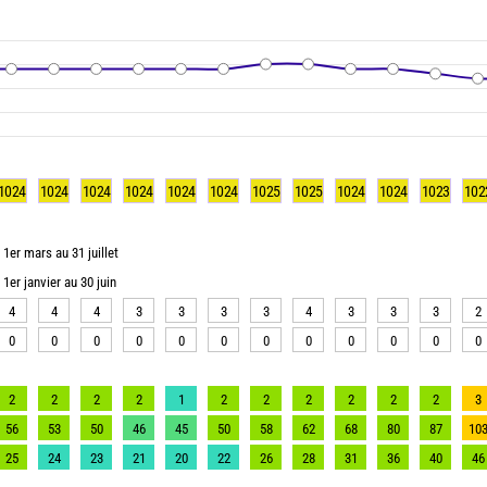
1024
1024
1024
1024
1024
1024
1025
1025
1024
1024
1023
102
1er mars au 31 juillet
1er janvier au 30 juin
4
4
4
3
3
3
3
4
3
3
3
2
0
0
0
0
0
0
0
0
0
0
0
0
2
2
2
2
1
2
2
2
2
2
2
3
56
53
50
46
45
50
58
62
68
80
87
10
25
24
23
21
20
22
26
28
31
36
40
46