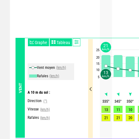
Graphe
Tableau
21
km/h
25
20
15
Vent moyen
(km/h)
10
13
Rafales
(km/h)
km/h
5
VENT
A 10 m du sol :
Direction
(°)
335
°
345
°
350
°
Vitesse
(km/h)
13
11
10
Rafales
21
21
20
(km/h)