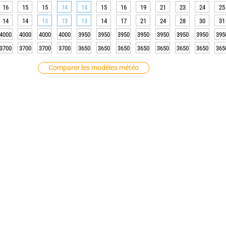
16
15
15
14
14
15
16
19
21
23
24
25
14
14
13
13
13
14
17
21
24
28
30
31
4000
4000
4000
4000
3950
3950
3950
3950
3950
3950
3950
395
3700
3700
3700
3700
3650
3650
3650
3650
3650
3650
3650
365
Comparer les modèles météo