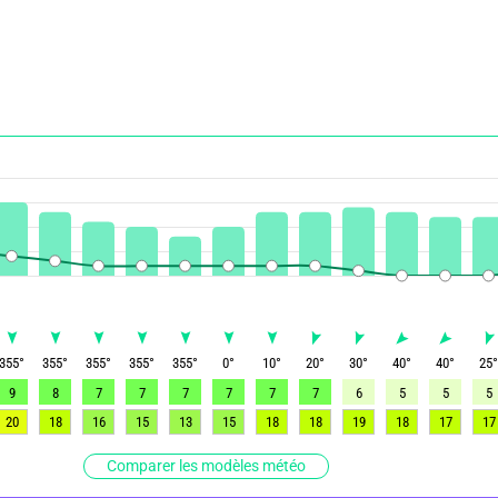
355
°
355
°
355
°
355
°
355
°
0
°
10
°
20
°
30
°
40
°
40
°
25
9
8
7
7
7
7
7
7
6
5
5
5
20
18
16
15
13
15
18
18
19
18
17
17
Comparer les modèles météo