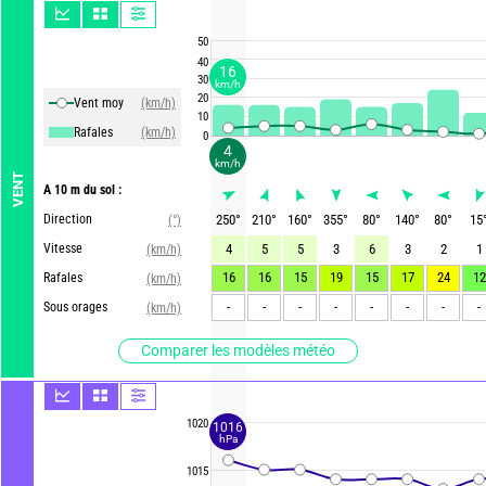
50
40
16
30
km/h
20
Vent moy
(km/h)
10
Rafales
(km/h)
0
4
km/h
VENT
A 10 m du sol :
Direction
250
°
210
°
160
°
355
°
80
°
140
°
80
°
15
(°)
Vitesse
4
5
5
3
6
3
2
1
(km/h)
16
16
15
19
15
17
24
12
Rafales
(km/h)
-
-
-
-
-
-
-
-
Sous orages
(km/h)
Comparer les modèles météo
1020
1016
hPa
1015