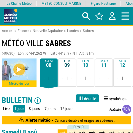
La Chaîne Météo
METEO CONSULT MARINE
Figaro Nautisme
Abon
Accueil
France
Nouvelle-Aquitaine
Landes
Sabres
MÉTÉO VILLE
SABRES
(40630)
Lon : 0°44’,262 W
Lat : 44°8’,97 N
Alt : 81m
SAM
DIM
LUN
MAR
MER
08
09
10
11
12
-
-
-
-
-
-
-
-
-
-
Météo du jour
BULLETIN
détaillé
synthétique
Live
1 jour
3 jours
7 jours
15 jours
70%
Fiabilité
Alerte météo -
Canicule durable et orages au sud-ouest
Dim. 9
Dim. 9
Samedi 8 aoû