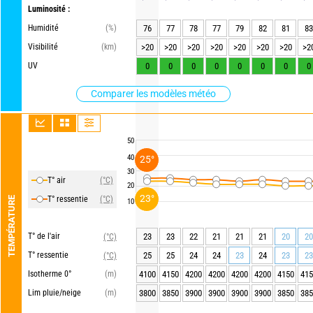
Luminosité :
Humidité
(%)
76
77
78
77
79
82
81
83
Visibilité
(km)
>20
>20
>20
>20
>20
>20
>20
>2
UV
0
0
0
0
0
0
0
0
Comparer les modèles météo
50
40
25°
30
T° air
(°C)
20
23°
T° ressentie
(°C)
TEMPÉRATURE
10
T° de l'air
23
23
22
21
21
21
20
20
(°C)
T° ressentie
25
25
24
24
23
24
23
23
(°C)
Isotherme 0°
(m)
4100
4150
4200
4200
4200
4200
4150
415
Lim pluie/neige
(m)
3800
3850
3900
3900
3900
3900
3850
385