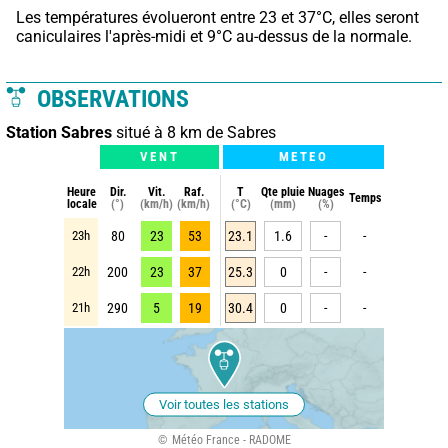
Les températures évolueront entre 23 et 37°C, elles seront 
caniculaires l'après-midi et 9°C au-dessus de la normale.
OBSERVATIONS
Station Sabres
situé à 8 km de Sabres
VENT
METEO
Heure
Dir.
Vit.
Raf.
T
Qte pluie
Nuages
Temps
locale
(°)
(km/h)
(km/h)
(°C)
(mm)
(%)
23h
80
23
53
23.1
1.6
-
-
22h
200
23
37
25.3
0
-
-
21h
290
5
19
30.4
0
-
-
Voir toutes les stations
Météo France - RADOME