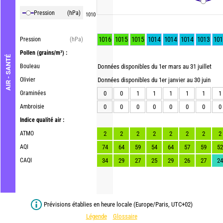
Pression
(hPa)
1010
1016
1015
1015
1014
1014
1014
1013
101
Pression
(hPa)
Pollen
(grains/m³) :
AIR - SANTÉ
Bouleau
Données disponibles du 1er mars au 31 juillet
Olivier
Données disponibles du 1er janvier au 30 juin
Graminées
0
0
1
1
1
1
1
1
Ambroisie
0
0
0
0
0
0
0
0
Indice qualité air :
ATMO
2
2
2
2
2
2
2
2
AQI
74
64
59
54
64
57
59
52
CAQI
34
29
27
25
29
26
27
24
Prévisions établies en heure locale (Europe/Paris, UTC+02)
Légende
Glossaire