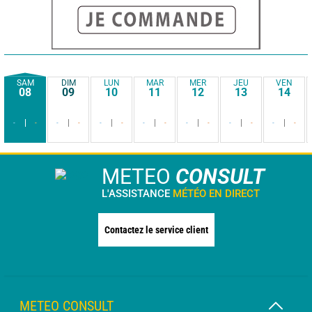
SAM
DIM
LUN
MAR
MER
JEU
VEN
08
09
10
11
12
13
14
-
-
-
-
-
-
-
-
-
-
-
-
-
-
METEO
CONSULT
L'ASSISTANCE
MÉTÉO EN DIRECT
Contactez le service client
METEO CONSULT