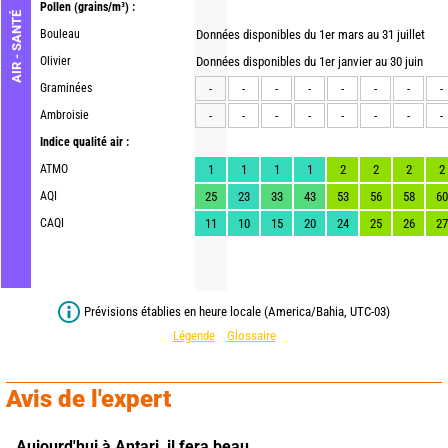
Pollen
(grains/m³) :
AIR - SANTÉ
Bouleau
Données disponibles du 1er mars au 31 juillet
Olivier
Données disponibles du 1er janvier au 30 juin
Graminées
-
-
-
-
-
-
-
-
Ambroisie
-
-
-
-
-
-
-
-
Indice qualité air :
ATMO
1
1
1
1
2
2
2
2
AQI
25
23
33
43
53
56
58
60
CAQI
11
10
15
20
24
25
26
27
Prévisions établies en heure locale (America/Bahia, UTC-03)
Légende
Glossaire
Avis de l'expert
Aujourd'hui à Antari,
il fera beau.