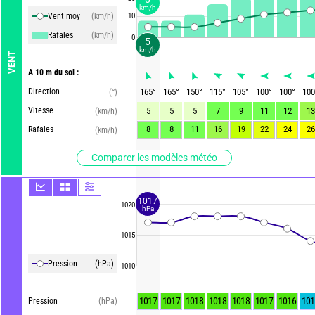
km/h
Vent moy
(km/h)
10
Rafales
(km/h)
0
5
km/h
VENT
A 10 m du sol :
Direction
165
°
165
°
150
°
115
°
105
°
100
°
100
°
100
(°)
Vitesse
5
5
5
7
9
11
12
13
(km/h)
8
8
11
16
19
22
24
26
Rafales
(km/h)
Comparer les modèles météo
1017
1020
hPa
1015
Pression
(hPa)
1010
1017
1017
1018
1018
1018
1017
1016
101
Pression
(hPa)