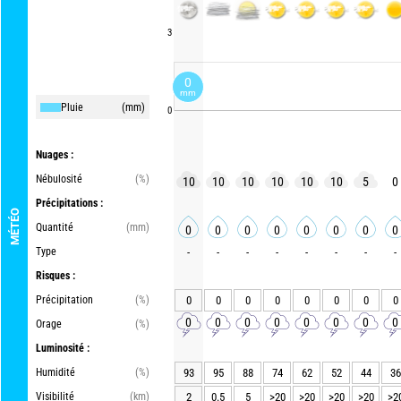
3
0
mm
Pluie
(mm)
0
Nuages :
Nébulosité
(%)
10
10
10
10
10
10
5
0
Précipitations :
MÉTÉO
Quantité
(mm)
0
0
0
0
0
0
0
0
Type
-
-
-
-
-
-
-
-
Risques :
Précipitation
(%)
0
0
0
0
0
0
0
0
0
0
0
0
0
0
0
0
Orage
(%)
Luminosité :
Humidité
(%)
93
95
88
74
62
52
44
36
Visibilité
(km)
2
0.5
5
>20
>20
>20
>20
>2