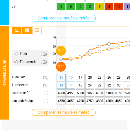
UV
0
0
0
2
5
8
10
11
Comparer les modèles météo
40
30
15°
T° air
(°C)
20
T° ressentie
(°C)
TEMPÉRATURE
10
14°
T° de l'air
15
15
17
20
23
26
28
30
(°C)
T° ressentie
14
14
16
24
29
32
33
35
(°C)
Isotherme 0°
(m)
4950
4950
5000
5050
5100
5100
5150
520
Lim pluie/neige
(m)
4650
4650
4700
4750
4800
4800
4850
490
Comparer les modèles météo