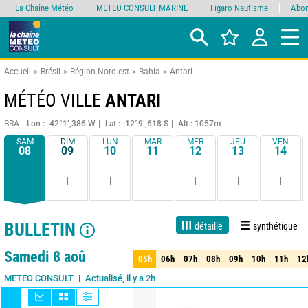
La Chaîne Météo
METEO CONSULT MARINE
Figaro Nautisme
Abon
Accueil
Brésil
Région Nord-est
Bahia
Antari
MÉTÉO VILLE
ANTARI
BRA
Lon : -42°1’,386 W
Lat : -12°9’,618 S
Alt : 1057m
SAM
DIM
LUN
MAR
MER
JEU
VEN
08
09
10
11
12
13
14
-
-
-
-
-
-
-
-
-
-
-
-
-
-
BULLETIN
détaillé
synthétique
1 jour
3 jours
7 jours
15 jours
90%
Fiabilité
Samedi 8 aoû
05h
06h
07h
08h
09h
10h
11h
12
05h
06h
07h
08h
09h
10h
11h
12
Actualisé, il y a 2h
METEO CONSULT