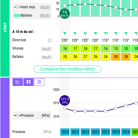
20
Vent moy
(km/h)
10
16
Rafales
(km/h)
km/h
0
VENT
A 10 m du sol :
Direction
125
°
125
°
125
°
120
°
115
°
115
°
115
°
115
(°)
Vitesse
16
17
18
17
16
13
10
10
(km/h)
25
26
27
26
26
30
28
24
Rafales
(km/h)
Comparer les modèles météo
1020
1013
hPa
1015
Pression
(hPa)
1010
1013
1012
1012
1012
1012
1013
1014
101
Pression
(hPa)