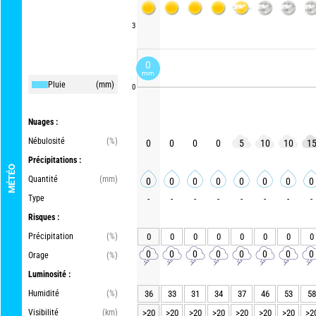
3
0
mm
Pluie
(mm)
0
Nuages :
Nébulosité
(%)
0
0
0
0
5
10
10
1
Précipitations :
MÉTÉO
Quantité
(mm)
0
0
0
0
0
0
0
0
Type
-
-
-
-
-
-
-
-
Risques :
Précipitation
(%)
0
0
0
0
0
0
0
0
0
0
0
0
0
0
0
0
Orage
(%)
Luminosité :
Humidité
(%)
36
33
31
34
37
46
53
58
Visibilité
(km)
>20
>20
>20
>20
>20
>20
>20
>2