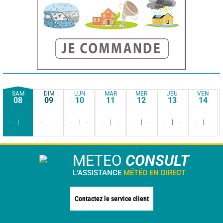
SAM
DIM
LUN
MAR
MER
JEU
VEN
08
09
10
11
12
13
14
-
-
-
-
-
-
-
-
-
-
-
-
-
-
METEO
CONSULT
L'ASSISTANCE
MÉTÉO EN DIRECT
Contactez le service client