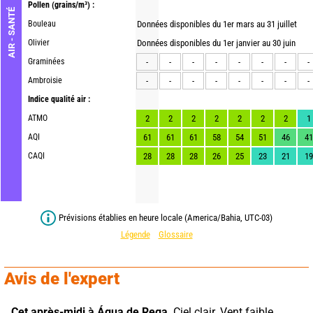
Pollen
(grains/m³) :
AIR - SANTÉ
Bouleau
Données disponibles du 1er mars au 31 juillet
Olivier
Données disponibles du 1er janvier au 30 juin
Graminées
-
-
-
-
-
-
-
-
Ambroisie
-
-
-
-
-
-
-
-
Indice qualité air :
ATMO
2
2
2
2
2
2
2
1
AQI
61
61
61
58
54
51
46
41
CAQI
28
28
28
26
25
23
21
19
Prévisions établies en heure locale (America/Bahia, UTC-03)
Légende
Glossaire
Avis de l'expert
Cet après-midi à Água de Rega,
 Ciel clair. Vent faible.