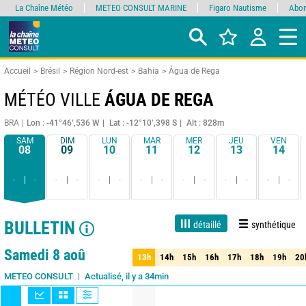
La Chaîne Météo
METEO CONSULT MARINE
Figaro Nautisme
Abon
Accueil
Brésil
Région Nord-est
Bahia
Água de Rega
MÉTÉO VILLE
ÁGUA DE REGA
BRA
Lon : -41°46’,536 W
Lat : -12°10’,398 S
Alt : 828m
SAM
DIM
LUN
MAR
MER
JEU
VEN
08
09
10
11
12
13
14
-
-
-
-
-
-
-
-
-
-
-
-
-
-
BULLETIN
détaillé
synthétique
1 jour
3 jours
7 jours
15 jours
90%
Fiabilité
Samedi 8 aoû
13h
14h
15h
16h
17h
18h
19h
20
13h
14h
15h
16h
17h
18h
19h
20
Actualisé, il y a 34min
METEO CONSULT