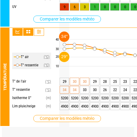
UV
9
6
3
1
0
0
0
0
Comparer les modèles météo
34°
40
30
29°
T° air
(°C)
20
T° ressentie
(°C)
TEMPÉRATURE
10
T° de l'air
29
30
30
29
28
25
23
22
(°C)
T° ressentie
34
34
33
30
26
22
24
22
(°C)
Isotherme 0°
(m)
5200
5200
5200
5200
5200
5200
5200
520
Lim pluie/neige
(m)
4900
4900
4900
4900
4900
4900
4900
490
Comparer les modèles météo