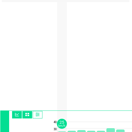
25
40
km/h
30