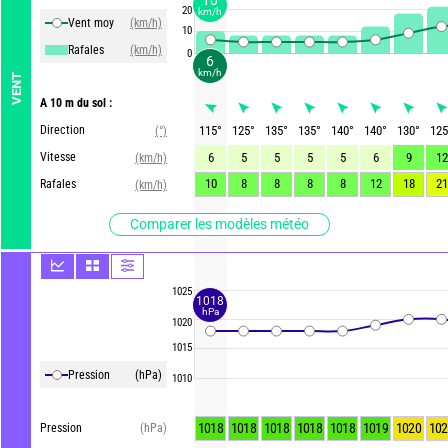
10
20
km/h
Vent moy
(km/h)
10
Rafales
(km/h)
0
6
km/h
VENT
A 10 m du sol :
Direction
115
°
125
°
135
°
135
°
140
°
140
°
130
°
125
(°)
Vitesse
6
5
5
5
5
6
9
12
(km/h)
10
8
8
8
8
12
18
21
Rafales
(km/h)
Comparer les modèles météo
1025
1018
hPa
1020
1015
Pression
(hPa)
1010
1018
1018
1018
1018
1018
1019
1020
102
Pression
(hPa)