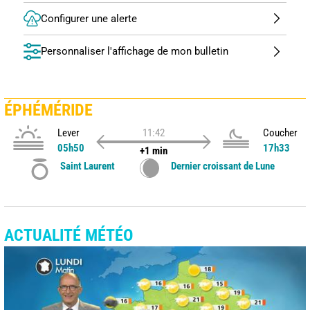
Configurer une alerte
Personnaliser l'affichage de mon bulletin
ÉPHÉMÉRIDE
Lever
11:42
Coucher
05h50
17h33
+1 min
Saint Laurent
Dernier croissant de Lune
ACTUALITÉ MÉTÉO