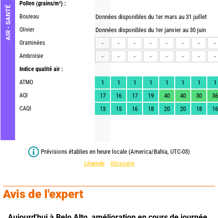
Pollen
(grains/m³) :
AIR - SANTÉ
Bouleau
Données disponibles du 1er mars au 31 juillet
Olivier
Données disponibles du 1er janvier au 30 juin
Graminées
-
-
-
-
-
-
-
-
Ambroisie
-
-
-
-
-
-
-
-
Indice qualité air :
ATMO
1
1
1
1
1
1
1
1
AQI
17
16
17
19
40
40
30
36
CAQI
13
15
16
18
20
20
18
16
Prévisions établies en heure locale (America/Bahia, UTC-03)
Légende
Glossaire
Avis de l'expert
Aujourd'hui à Belo Alto,
amélioration en cours de journée 