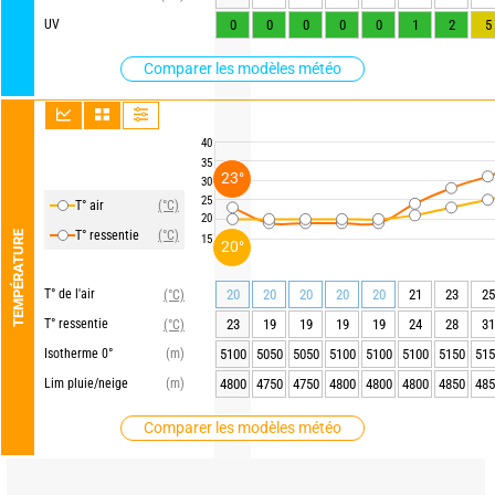
UV
0
0
0
0
0
1
2
5
Comparer les modèles météo
40
35
23°
30
25
T° air
(°C)
20
T° ressentie
(°C)
TEMPÉRATURE
15
20°
T° de l'air
20
20
20
20
20
21
23
25
(°C)
T° ressentie
23
19
19
19
19
24
28
31
(°C)
Isotherme 0°
(m)
5100
5050
5050
5100
5100
5100
5150
515
Lim pluie/neige
(m)
4800
4750
4750
4800
4800
4800
4850
485
Comparer les modèles météo