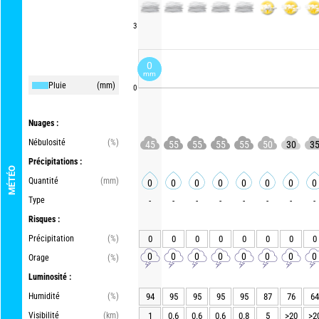
3
0
mm
Pluie
(mm)
0
Nuages :
Nébulosité
(%)
45
55
55
55
55
50
30
3
Précipitations :
MÉTÉO
Quantité
(mm)
0
0
0
0
0
0
0
0
Type
-
-
-
-
-
-
-
-
Risques :
Précipitation
(%)
0
0
0
0
0
0
0
0
0
0
0
0
0
0
0
0
Orage
(%)
Luminosité :
Humidité
(%)
94
95
95
95
95
87
76
64
Visibilité
(km)
1
0.6
0.6
0.6
0.8
5
>20
>2