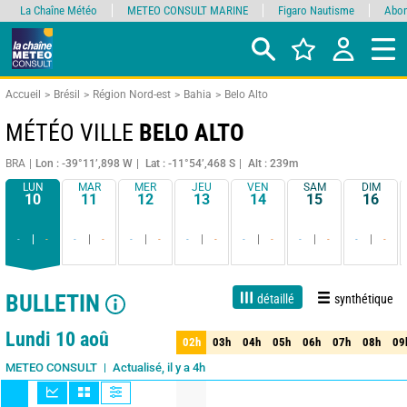
La Chaîne Météo
METEO CONSULT MARINE
Figaro Nautisme
Abon
Accueil
Brésil
Région Nord-est
Bahia
Belo Alto
MÉTÉO VILLE
BELO ALTO
BRA
Lon : -39°11’,898 W
Lat : -11°54’,468 S
Alt : 239m
LUN
MAR
MER
JEU
VEN
SAM
DIM
10
11
12
13
14
15
16
-
-
-
-
-
-
-
-
-
-
-
-
-
-
BULLETIN
détaillé
synthétique
1 jour
3 jours
7 jours
15 jours
85%
Fiabilité
Lundi 10 aoû
02h
03h
04h
05h
06h
07h
08h
09
02h
03h
04h
05h
06h
07h
08h
09
Actualisé, il y a 4h
METEO CONSULT