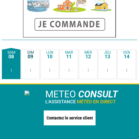
SAM
DIM
LUN
MAR
MER
JEU
VEN
08
09
10
11
12
13
14
-
-
-
-
-
-
-
-
-
-
-
-
-
-
METEO
CONSULT
L'ASSISTANCE
MÉTÉO EN DIRECT
Contactez le service client