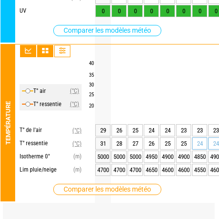
UV
0
0
0
0
0
0
0
0
Comparer les modèles météo
40
35
30
T° air
(°C)
25
T° ressentie
(°C)
TEMPÉRATURE
20
T° de l'air
29
26
25
24
24
23
23
23
(°C)
T° ressentie
31
28
27
26
25
25
24
24
(°C)
Isotherme 0°
(m)
5000
5000
5000
4950
4900
4900
4850
490
Lim pluie/neige
(m)
4700
4700
4700
4650
4600
4600
4550
460
Comparer les modèles météo