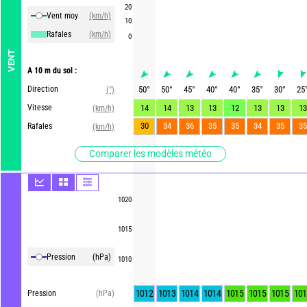
20
Vent moy
(km/h)
10
Rafales
(km/h)
0
VENT
A 10 m du sol :
Direction
50
°
50
°
45
°
40
°
40
°
35
°
30
°
25
(°)
Vitesse
14
14
13
13
12
13
13
13
(km/h)
30
34
36
35
35
34
35
35
Rafales
(km/h)
Comparer les modèles météo
1020
1015
Pression
(hPa)
1010
1012
1013
1014
1014
1015
1015
1015
101
Pression
(hPa)