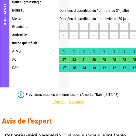
Pollen
(grains/m³) :
AIR - SANTÉ
Bouleau
Données disponibles du 1er mars au 31 juillet
Olivier
Données disponibles du 1er janvier au 30 juin
Graminées
-
-
-
-
-
-
-
-
Ambroisie
-
-
-
-
-
-
-
-
Indice qualité air :
ATMO
1
1
1
1
1
1
1
1
AQI
37
33
31
30
28
28
28
28
CAQI
17
15
14
13
12
12
12
12
Prévisions établies en heure locale (America/Bahia, UTC-03)
Légende
Glossaire
Avis de l'expert
Cet après-midi à Helvécia,
 Ciel peu nuageux. Vent faible.