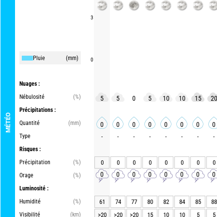
3
Pluie
(mm)
0
Nuages :
Nébulosité
(%)
5
5
0
5
10
10
15
2
Précipitations :
MÉTÉO
Quantité
(mm)
0
0
0
0
0
0
0
0
Type
-
-
-
-
-
-
-
-
Risques :
Précipitation
(%)
0
0
0
0
0
0
0
0
0
0
0
0
0
0
0
0
Orage
(%)
Luminosité :
Humidité
(%)
61
74
77
80
82
84
85
88
Visibilité
(km)
>20
>20
>20
15
10
10
5
5