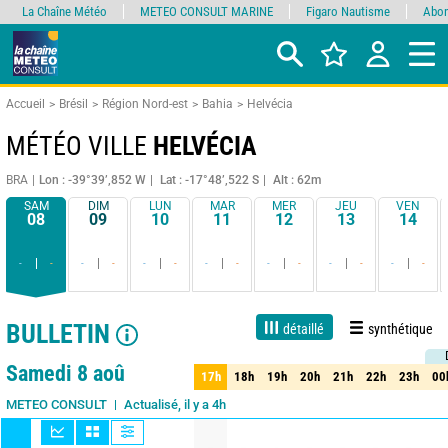
La Chaîne Météo
METEO CONSULT MARINE
Figaro Nautisme
Abon
Accueil
Brésil
Région Nord-est
Bahia
Helvécia
MÉTÉO VILLE
HELVÉCIA
BRA
Lon : -39°39’,852 W
Lat : -17°48’,522 S
Alt : 62m
SAM
DIM
LUN
MAR
MER
JEU
VEN
08
09
10
11
12
13
14
-
-
-
-
-
-
-
-
-
-
-
-
-
-
BULLETIN
détaillé
synthétique
1 jour
3 jours
7 jours
15 jours
90%
Fiabilité
Samedi 8 aoû
17h
18h
19h
20h
21h
22h
23h
00
17h
18h
19h
20h
21h
22h
23h
00
Actualisé, il y a 4h
METEO CONSULT