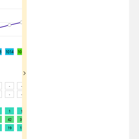
3
1014
1015
1016
1017
1017
1017
1017
1017
1017
-
-
-
-
-
-
-
-
-
-
-
-
-
-
-
-
-
-
1
1
1
1
1
1
1
1
1
42
39
35
31
30
29
27
26
26
19
17
16
14
14
13
12
12
12