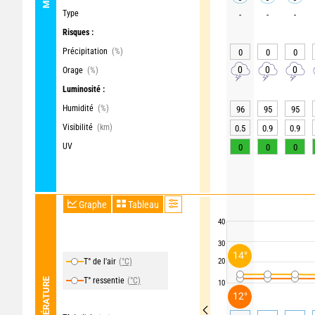
Type
-
-
-
Risques :
Précipitation
(%)
0
0
0
0
0
0
Orage
(%)
Luminosité :
Humidité
(%)
96
95
95
Visibilité
(km)
0.5
0.9
0.9
UV
0
0
0
Graphe
Tableau
40
30
14°
T° de l'air
(°C)
20
T° ressentie
(°C)
TEMPÉRATURE
10
12°