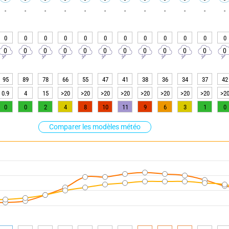
-
-
-
-
-
-
-
-
-
-
-
-
0
0
0
0
0
0
0
0
0
0
0
0
0
0
0
0
0
0
0
0
0
0
0
0
95
89
78
66
55
47
41
38
36
34
37
42
0.9
4
15
>20
>20
>20
>20
>20
>20
>20
>20
>2
0
0
2
4
8
10
11
9
6
3
1
0
Comparer les modèles météo