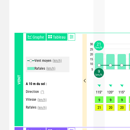
Graphe
Tableau
21
30
km/h
25
20
15
Vent moyen
(km/h)
10
Rafales
(km/h)
5
9
km/h
VENT
A 10 m du sol :
Direction
(°)
115
°
120
°
115
°
Vitesse
(km/h)
9
9
9
Rafales
21
20
20
(km/h)