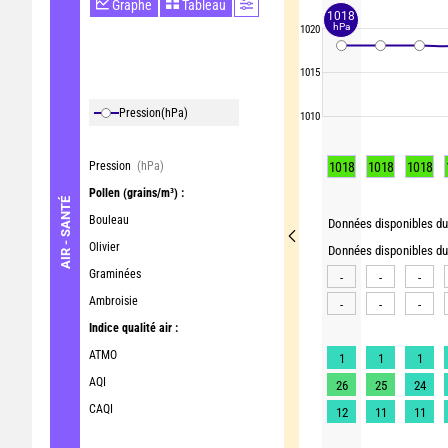
Graphe
Tableau
1018
hPa
1020
1015
Pression
(hPa)
1010
Pression
(hPa)
1018
1018
1018
Pollen
(grains/m³) :
AIR - SANTÉ
Bouleau
Données disponibles du 
Olivier
Données disponibles du 
Graminées
-
-
-
Ambroisie
-
-
-
Indice qualité air :
ATMO
1
1
1
AQI
26
25
24
CAQI
12
11
11