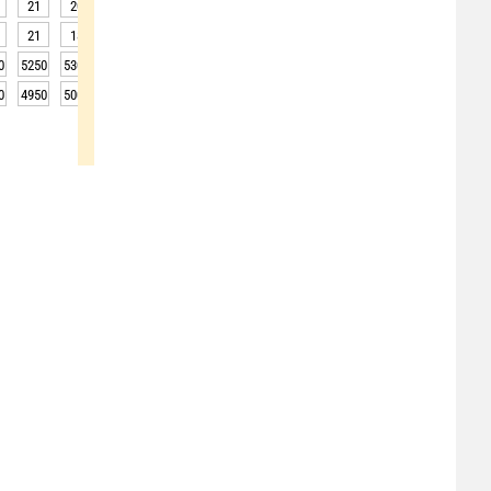
21
20
19
18
17
16
16
16
15
21
18
17
16
15
15
14
14
13
0
5250
5300
5350
5300
5200
5150
5200
5100
5050
0
4950
5000
5050
5000
4900
4850
4900
4800
4750