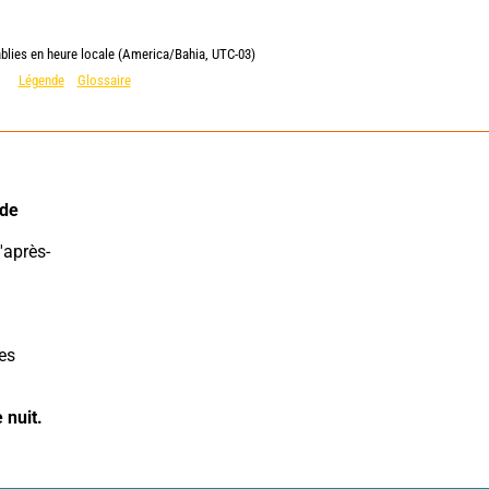
ablies en heure locale (America/Bahia, UTC-03)
Légende
Glossaire
de 
es 
 nuit.