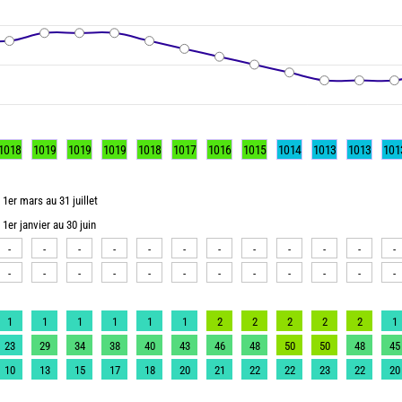
1018
1019
1019
1019
1018
1017
1016
1015
1014
1013
1013
101
1er mars au 31 juillet
1er janvier au 30 juin
-
-
-
-
-
-
-
-
-
-
-
-
-
-
-
-
-
-
-
-
-
-
-
-
1
1
1
1
1
1
2
2
2
2
2
1
23
29
34
38
40
43
46
48
50
50
48
45
10
13
15
17
18
20
21
22
22
23
22
20