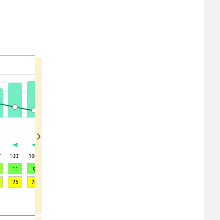
°
100
°
100
°
100
°
100
°
105
°
110
°
110
°
115
°
120
°
11
9
9
9
9
8
8
8
8
25
26
26
25
24
20
21
21
19