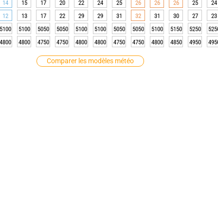
14
15
17
20
22
24
25
26
26
26
25
24
12
13
17
22
29
29
31
32
31
30
27
23
5100
5100
5050
5050
5100
5100
5050
5050
5100
5150
5250
525
4800
4800
4750
4750
4800
4800
4750
4750
4800
4850
4950
495
Comparer les modèles météo