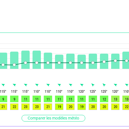
115
°
115
°
115
°
110
°
110
°
110
°
110
°
120
°
125
°
125
°
120
°
110
9
9
11
11
11
11
11
11
11
12
13
13
21
22
23
23
21
19
20
19
20
20
20
22
Comparer les modèles météo