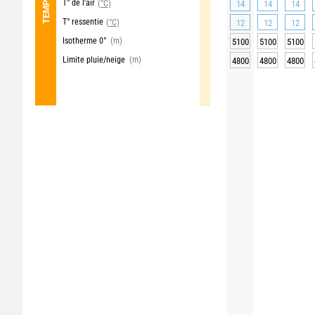
T° de l'air
(°C)
14
14
14
T° ressentie
(°C)
12
12
12
Isotherme 0°
(m)
5100
5100
5100
Limite pluie/neige
(m)
4800
4800
4800