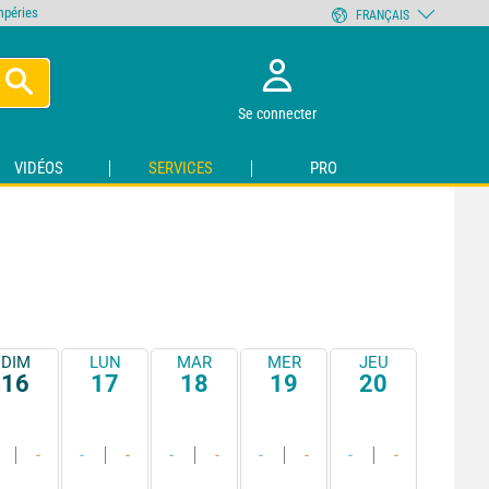
empéries
FRANÇAIS
Se connecter
VIDÉOS
SERVICES
PRO
DIM
LUN
MAR
MER
JEU
16
17
18
19
20
-
-
-
-
-
-
-
-
-