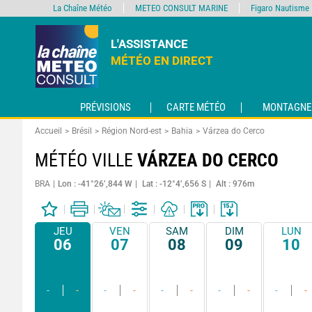
La Chaîne Météo
METEO CONSULT MARINE
Figaro Nautisme
L'ASSISTANCE
MÉTÉO EN DIRECT
PRÉVISIONS
CARTE MÉTÉO
MONTAGNE
Accueil
Brésil
Région Nord-est
Bahia
Várzea do Cerco
MÉTÉO VILLE
VÁRZEA DO CERCO
BRA
Lon : -41°26’,844 W
Lat : -12°4’,656 S
Alt : 976m
JEU
VEN
SAM
DIM
LUN
06
07
08
09
10
-
-
-
-
-
-
-
-
-
-