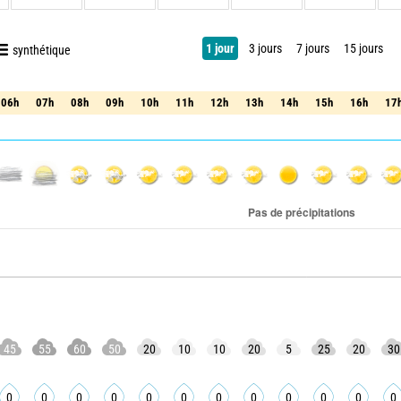
1 jour
3 jours
7 jours
15 jours
synthétique
06h
07h
08h
09h
10h
11h
12h
13h
14h
15h
16h
17
06h
07h
08h
09h
10h
11h
12h
13h
14h
15h
16h
17
45
55
60
50
20
10
10
20
5
25
20
30
0
0
0
0
0
0
0
0
0
0
0
0