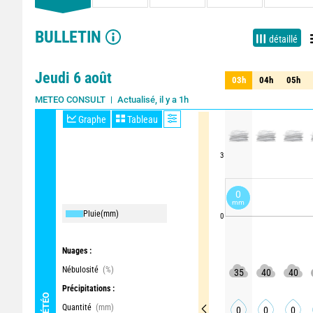
BULLETIN
détaillé
Jeudi 6 août
03h
04h
05h
03h
04h
05h
Actualisé, il y a 1h
METEO CONSULT
Graphe
Tableau
3
0
mm
Pluie
(mm)
0
Nuages :
Nébulosité
(%)
35
40
40
Précipitations :
MÉTÉO
Quantité
(mm)
0
0
0