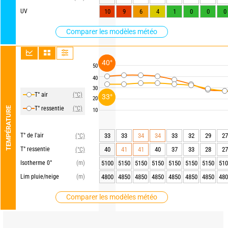
UV
10
9
6
4
1
0
0
0
Comparer les modèles météo
40°
50
40
30
T° air
(°C)
33°
20
T° ressentie
(°C)
TEMPÉRATURE
10
T° de l'air
33
33
34
34
33
32
29
27
(°C)
T° ressentie
40
41
41
40
37
33
28
27
(°C)
Isotherme 0°
(m)
5100
5150
5150
5150
5150
5150
5150
510
Lim pluie/neige
(m)
4800
4850
4850
4850
4850
4850
4850
480
Comparer les modèles météo