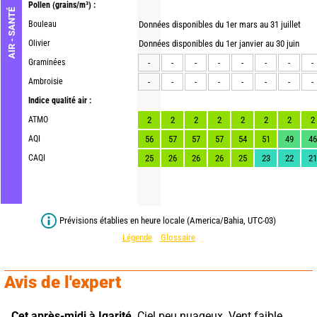
Pollen
(grains/m³) :
AIR - SANTÉ
Bouleau
Données disponibles du 1er mars au 31 juillet
Olivier
Données disponibles du 1er janvier au 30 juin
Graminées
-
-
-
-
-
-
-
-
Ambroisie
-
-
-
-
-
-
-
-
Indice qualité air :
ATMO
2
2
2
2
2
2
2
2
AQI
56
57
57
57
54
51
49
46
CAQI
25
26
26
26
25
23
22
21
Prévisions établies en heure locale (America/Bahia, UTC-03)
Légende
Glossaire
Avis de l'expert
Cet après-midi à Igarité,
 Ciel peu nuageux. Vent faible.