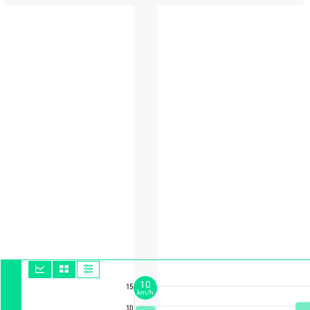
10
15
km/h
10