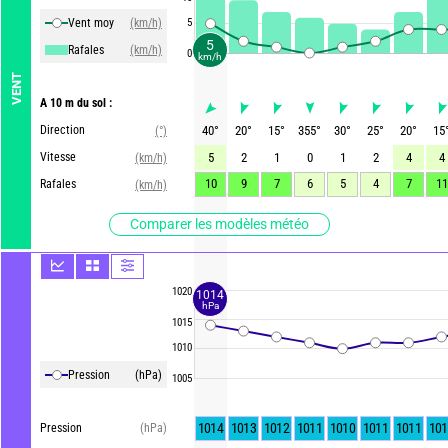
Vent moy
(km/h)
5
5
Rafales
(km/h)
0
km/h
VENT
A 10 m du sol :
Direction
40
°
20
°
15
°
355
°
30
°
25
°
20
°
15
(°)
Vitesse
5
2
1
0
1
2
4
4
(km/h)
10
9
7
6
5
4
7
11
Rafales
(km/h)
Comparer les modèles météo
1020
1014
hPa
1015
1010
Pression
(hPa)
1005
1014
1013
1012
1011
1010
1011
1011
101
Pression
(hPa)