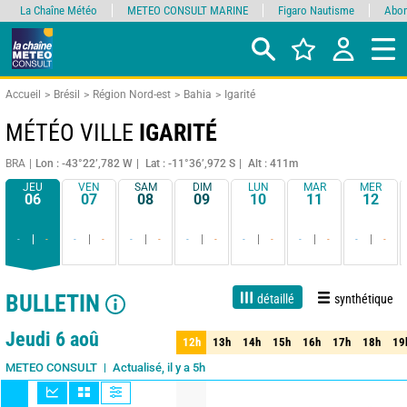
La Chaîne Météo
METEO CONSULT MARINE
Figaro Nautisme
Abon
Accueil
Brésil
Région Nord-est
Bahia
Igarité
MÉTÉO VILLE
IGARITÉ
BRA
Lon : -43°22’,782 W
Lat : -11°36’,972 S
Alt : 411m
JEU
VEN
SAM
DIM
LUN
MAR
MER
06
07
08
09
10
11
12
-
-
-
-
-
-
-
-
-
-
-
-
-
-
BULLETIN
détaillé
synthétique
1 jour
3 jours
7 jours
15 jours
90%
Fiabilité
Jeudi 6 aoû
12h
13h
14h
15h
16h
17h
18h
19
12h
13h
14h
15h
16h
17h
18h
19
Actualisé, il y a 5h
METEO CONSULT