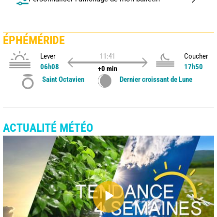
ÉPHÉMÉRIDE
Lever
11:41
Coucher
06h08
17h50
+0 min
Saint Octavien
Dernier croissant de Lune
ACTUALITÉ MÉTÉO