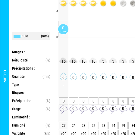
3
0
mm
Pluie
(mm)
0
Nuages :
Nébulosité
(%)
15
15
10
10
5
5
5
5
Précipitations :
MÉTÉO
Quantité
(mm)
0
0
0
0
0
0
0
0
Type
-
-
-
-
-
-
-
-
Risques :
Précipitation
(%)
0
0
0
0
0
0
0
0
0
0
0
0
0
0
0
0
Orage
(%)
Luminosité :
Humidité
(%)
27
24
23
22
23
24
29
34
Visibilité
(km)
>20
>20
>20
>20
>20
>20
>20
>2