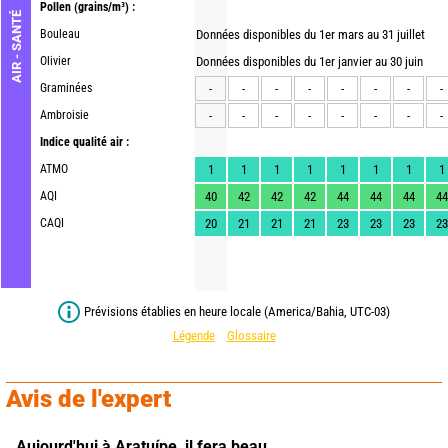
Pollen
(grains/m³) :
AIR - SANTÉ
Bouleau
Données disponibles du 1er mars au 31 juillet
Olivier
Données disponibles du 1er janvier au 30 juin
Graminées
-
-
-
-
-
-
-
-
Ambroisie
-
-
-
-
-
-
-
-
Indice qualité air :
ATMO
1
1
1
1
1
1
1
1
AQI
40
42
42
42
44
44
44
44
CAQI
20
21
21
21
23
23
23
23
Prévisions établies en heure locale (America/Bahia, UTC-03)
Légende
Glossaire
Avis de l'expert
Aujourd'hui à Aratuípe,
il fera beau.