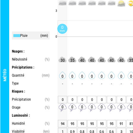
3
0
mm
Pluie
(mm)
0
Nuages :
Nébulosité
(%)
30
35
40
40
40
40
40
3
Précipitations :
MÉTÉO
Quantité
(mm)
0
0
0
0
0
0
0
0
Type
-
-
-
-
-
-
-
-
Risques :
Précipitation
(%)
0
0
0
0
0
0
0
0
0
0
0
0
0
0
0
0
Orage
(%)
Luminosité :
Humidité
(%)
94
95
95
95
95
95
91
81
Visibilité
(km)
1
0.9
0.8
0.8
0.6
0.6
3
10