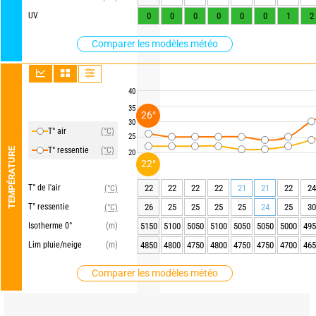
UV
0
0
0
0
0
0
1
2
Comparer les modèles météo
40
35
26°
30
T° air
(°C)
25
T° ressentie
(°C)
TEMPÉRATURE
20
22°
T° de l'air
22
22
22
22
21
21
22
24
(°C)
T° ressentie
26
25
25
25
25
24
25
30
(°C)
Isotherme 0°
(m)
5150
5100
5050
5100
5050
5050
5000
495
Lim pluie/neige
(m)
4850
4800
4750
4800
4750
4750
4700
465
Comparer les modèles météo