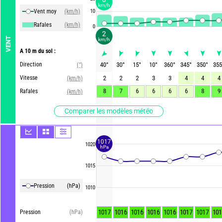
km/h
Vent moy
(km/h)
10
Rafales
(km/h)
0
2
VENT
km/h
A 10 m du sol :
Direction
40
°
30
°
15
°
10
°
360
°
345
°
350
°
355
(°)
Vitesse
2
2
2
3
3
4
4
4
(km/h)
8
7
6
6
6
6
8
9
Rafales
(km/h)
Comparer les modèles météo
1017
1020
hPa
1015
Pression
(hPa)
1010
1017
1016
1016
1016
1016
1017
1017
101
Pression
(hPa)