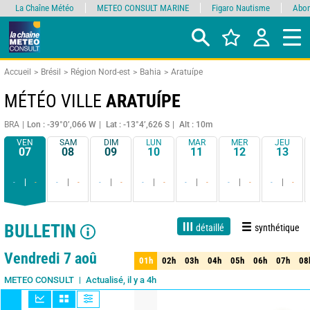
La Chaîne Météo
METEO CONSULT MARINE
Figaro Nautisme
Abon
Accueil
Brésil
Région Nord-est
Bahia
Aratuípe
MÉTÉO VILLE
ARATUÍPE
BRA
Lon : -39°0’,066 W
Lat : -13°4’,626 S
Alt : 10m
VEN
SAM
DIM
LUN
MAR
MER
JEU
07
08
09
10
11
12
13
-
-
-
-
-
-
-
-
-
-
-
-
-
-
BULLETIN
détaillé
synthétique
1 jour
3 jours
7 jours
15 jours
85%
Fiabilité
Vendredi 7 aoû
01h
02h
03h
04h
05h
06h
07h
08
01h
02h
03h
04h
05h
06h
07h
08
Actualisé, il y a 4h
METEO CONSULT