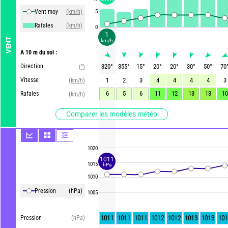
Vent moy
(km/h)
5
Rafales
(km/h)
0
1
VENT
km/h
A 10 m du sol :
Direction
320
°
355
°
15
°
20
°
20
°
30
°
50
°
70
(°)
Vitesse
1
2
3
4
4
4
4
3
(km/h)
6
5
6
11
12
13
13
10
Rafales
(km/h)
Comparer les modèles météo
1020
1011
1015
hPa
1010
Pression
(hPa)
1005
1011
1011
1011
1012
1012
1013
1013
101
Pression
(hPa)