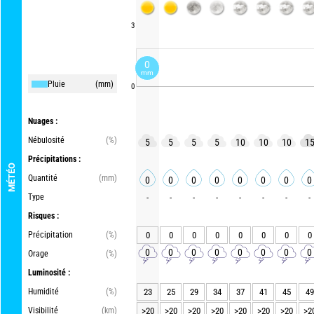
3
0
mm
Pluie
(mm)
0
Nuages :
Nébulosité
(%)
5
5
5
5
10
10
10
1
Précipitations :
MÉTÉO
Quantité
(mm)
0
0
0
0
0
0
0
0
Type
-
-
-
-
-
-
-
-
Risques :
Précipitation
(%)
0
0
0
0
0
0
0
0
0
0
0
0
0
0
0
0
Orage
(%)
Luminosité :
Humidité
(%)
23
25
29
34
37
41
45
49
Visibilité
(km)
>20
>20
>20
>20
>20
>20
>20
>2