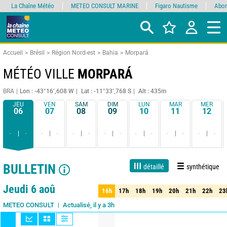
La Chaîne Météo
METEO CONSULT MARINE
Figaro Nautisme
Abon
Accueil
Brésil
Région Nord-est
Bahia
Morpará
MÉTÉO VILLE
MORPARÁ
BRA
Lon : -43°16’,608 W
Lat : -11°33’,768 S
Alt : 435m
JEU
VEN
SAM
DIM
LUN
MAR
MER
06
07
08
09
10
11
12
-
-
-
-
-
-
-
-
-
-
-
-
-
-
BULLETIN
détaillé
synthétique
1 jour
3 jours
7 jours
15 jours
90%
Fiabilité
Jeudi 6 aoû
16h
17h
18h
19h
20h
21h
22h
23
16h
17h
18h
19h
20h
21h
22h
23
Actualisé, il y a 3h
METEO CONSULT