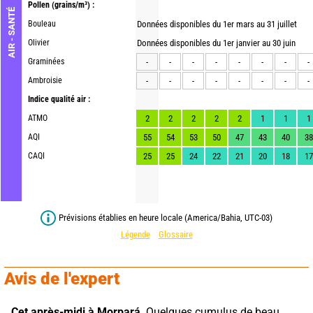
Pollen
(grains/m³) :
AIR - SANTÉ
Bouleau
Données disponibles du 1er mars au 31 juillet
Olivier
Données disponibles du 1er janvier au 30 juin
Graminées
-
-
-
-
-
-
-
-
Ambroisie
-
-
-
-
-
-
-
-
Indice qualité air :
ATMO
2
2
2
2
2
1
1
1
AQI
55
54
53
50
47
43
40
38
CAQI
25
25
24
22
21
20
18
17
Prévisions établies en heure locale (America/Bahia, UTC-03)
Légende
Glossaire
Avis de l'expert
Cet après-midi à Morpará,
 Quelques cumulus de beau 