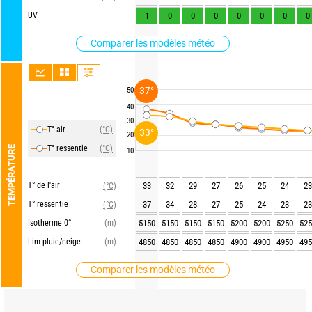
UV
1
0
0
0
0
0
0
0
Comparer les modèles météo
37°
50
40
30
T° air
(°C)
33°
20
T° ressentie
(°C)
TEMPÉRATURE
10
T° de l'air
33
32
29
27
26
25
24
23
(°C)
T° ressentie
37
34
28
27
25
24
23
23
(°C)
Isotherme 0°
(m)
5150
5150
5150
5150
5200
5200
5250
525
Lim pluie/neige
(m)
4850
4850
4850
4850
4900
4900
4950
495
Comparer les modèles météo