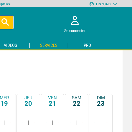
empéries
FRANÇAIS
Se connecter
VIDÉOS
SERVICES
PRO
MER
JEU
VEN
SAM
DIM
19
20
21
22
23
-
-
-
-
-
-
-
-
-