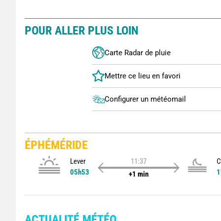
POUR ALLER PLUS LOIN
Carte Radar de pluie
Configurer un météomail
ÉPHÉMÉRIDE
Lever
11:37
C
05h53
1
+1 min
ACTUALITÉ MÉTÉO