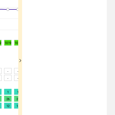
9
1019
1019
1019
1018
1018
1018
1018
1018
1019
-
-
-
-
-
-
-
-
-
-
-
-
-
-
-
-
-
-
1
1
1
1
1
1
1
1
1
26
25
24
25
25
25
24
23
22
12
13
13
11
11
11
11
10
10