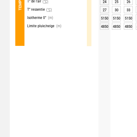
T° de l'air
(°C)
24
25
26
T° ressentie
(°C)
27
30
33
Isotherme 0°
(m)
5150
5150
5150
Limite pluie/neige
(m)
4850
4850
4850