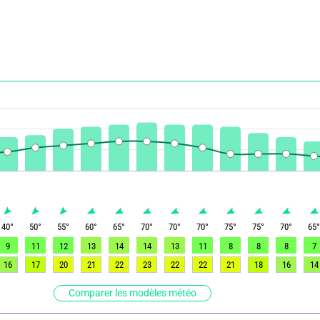
40
°
50
°
55
°
60
°
65
°
70
°
70
°
70
°
75
°
75
°
70
°
65
9
11
12
13
14
14
13
11
8
8
8
7
16
17
20
21
22
23
22
22
21
18
16
14
Comparer les modèles météo