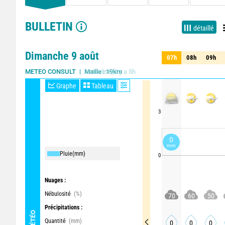
BULLETIN
détaillé
Dimanche 9 août
07h
08h
09h
07h
08h
09h
Actualisé, il y a 5h
METEO CONSULT
Graphe
Tableau
3
0
mm
Pluie
(mm)
0
Nuages :
Nébulosité
(%)
70
60
50
Précipitations :
MÉTÉO
Quantité
(mm)
0
0
0