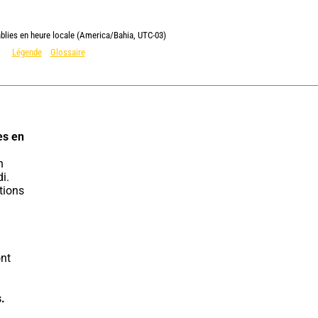
ablies en heure locale (America/Bahia, UTC-03)
Légende
Glossaire
es en 
. 
tions 
nt 
.