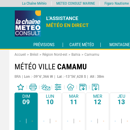
La Chaîne Météo
METEO CONSULT MARINE
Figaro Nautisme
L'ASSISTANCE
MÉTÉO EN DIRECT
PRÉVISIONS
CARTE MÉTÉO
MONTAGNE
Accueil
Brésil
Région Nord-est
Bahia
Camamu
MÉTÉO VILLE
CAMAMU
BRA
Lon : -39°6’,366 W
Lat : -13°56’,628 S
Alt : 38m
DIM
LUN
MAR
MER
JEU
09
10
11
12
13
-
-
-
-
-
-
-
-
-
-