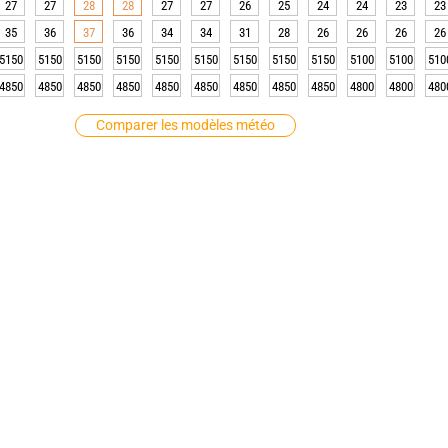
27
27
28
28
27
27
26
25
24
24
23
23
35
36
37
36
34
34
31
28
26
26
26
26
5150
5150
5150
5150
5150
5150
5150
5150
5150
5100
5100
510
4850
4850
4850
4850
4850
4850
4850
4850
4850
4800
4800
480
Comparer les modèles météo