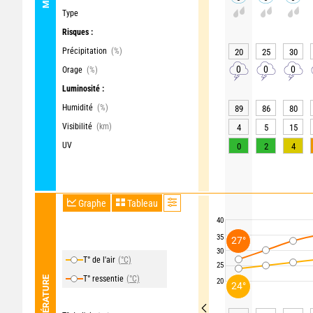
Type
Risques :
Précipitation
(%)
20
25
30
0
0
0
Orage
(%)
Luminosité :
Humidité
(%)
89
86
80
Visibilité
(km)
4
5
15
UV
0
2
4
Graphe
Tableau
40
35
27°
30
T° de l'air
(°C)
25
T° ressentie
(°C)
TEMPÉRATURE
20
24°