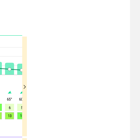
°
65
°
60
°
60
°
60
°
60
°
65
°
70
°
75
°
105
°
6
5
5
4
3
2
1
1
1
13
12
11
9
7
5
4
4
3