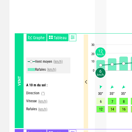
Graphe
Tableau
30
12
20
km/h
Vent moyen
(km/h)
10
Rafales
(km/h)
0
6
km/h
VENT
A 10 m du sol :
Direction
(°)
30
°
35
°
35
°
Vitesse
(km/h)
6
7
8
Rafales
12
14
16
(km/h)