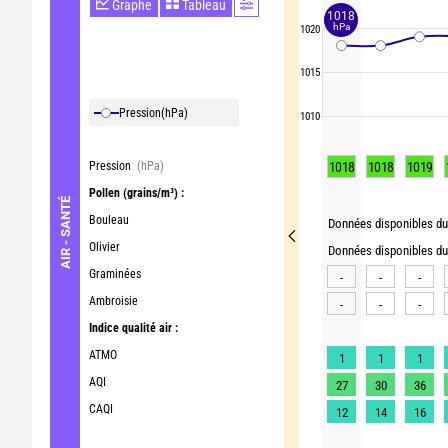
Graphe
Tableau
1018
hPa
1020
1015
Pression
(hPa)
1010
Pression
(hPa)
1018
1018
1019
Pollen
(grains/m³) :
AIR - SANTÉ
Bouleau
Données disponibles du 
Olivier
Données disponibles du 
Graminées
-
-
-
Ambroisie
-
-
-
Indice qualité air :
ATMO
1
1
1
AQI
27
30
36
CAQI
12
14
16