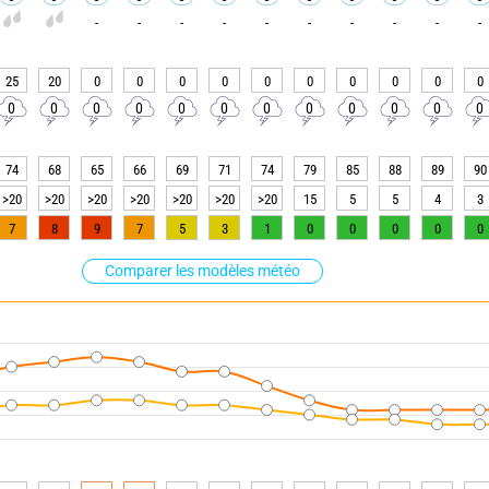
-
-
-
-
-
-
-
-
-
-
25
20
0
0
0
0
0
0
0
0
0
0
0
0
0
0
0
0
0
0
0
0
0
0
74
68
65
66
69
71
74
79
85
88
89
90
>20
>20
>20
>20
>20
>20
>20
15
5
5
4
3
7
8
9
7
5
3
1
0
0
0
0
0
Comparer les modèles météo