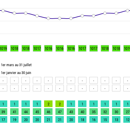
1019
1018
1018
1017
1016
1016
1016
1017
1017
1018
1018
101
1er mars au 31 juillet
1er janvier au 30 juin
-
-
-
-
-
-
-
-
-
-
-
-
-
-
-
-
-
-
-
-
-
-
-
-
1
1
1
1
2
2
1
1
1
1
1
1
39
41
44
45
46
47
43
40
35
32
30
27
17
19
20
20
21
21
20
18
16
15
13
12