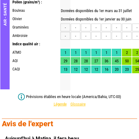
Pollen
(grains/m³) :
AIR - SANTÉ
Bouleau
Données disponibles du 1er mars au 31 juillet
Olivier
Données disponibles du 1er janvier au 30 juin
Graminées
-
-
-
-
-
-
-
-
Ambroisie
-
-
-
-
-
-
-
-
Indice qualité air :
ATMO
1
1
1
1
1
1
2
2
AQI
29
28
28
27
36
45
50
54
CAQI
13
12
12
12
16
20
23
25
Prévisions établies en heure locale (America/Bahia, UTC-03)
Légende
Glossaire
Avis de l'expert
Aujourd'hui à Matina,
il fera beau.