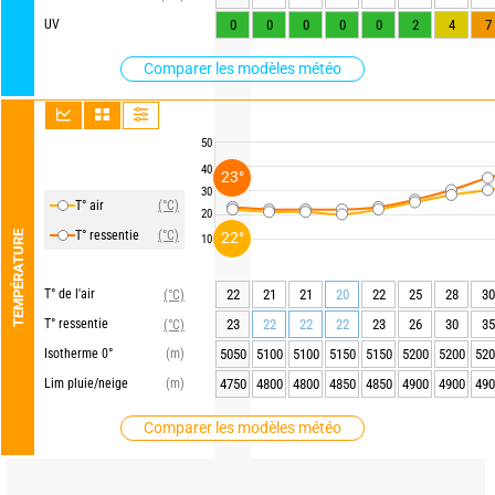
UV
0
0
0
0
0
2
4
7
Comparer les modèles météo
50
40
23°
30
T° air
(°C)
20
T° ressentie
(°C)
TEMPÉRATURE
22°
10
T° de l'air
22
21
21
20
22
25
28
30
(°C)
T° ressentie
23
22
22
22
23
26
30
35
(°C)
Isotherme 0°
(m)
5050
5100
5100
5150
5150
5200
5200
520
Lim pluie/neige
(m)
4750
4800
4800
4850
4850
4900
4900
490
Comparer les modèles météo