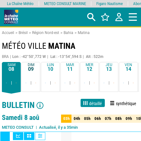
La Chaîne Météo
METEO CONSULT MARINE
Figaro Nautisme
Abon
Accueil
Brésil
Région Nord-est
Bahia
Matina
MÉTÉO VILLE
MATINA
BRA
Lon : -42°50’,772 W
Lat : -13°54’,594 S
Alt : 522m
SAM
DIM
LUN
MAR
MER
JEU
VEN
08
09
10
11
12
13
14
-
-
-
-
-
-
-
-
-
-
-
-
-
-
BULLETIN
détaillé
synthétique
1 jour
3 jours
7 jours
15 jours
90%
Fiabilité
Samedi 8 aoû
03h
04h
05h
06h
07h
08h
09h
10
03h
04h
05h
06h
07h
08h
09h
10
Actualisé, il y a 35min
METEO CONSULT