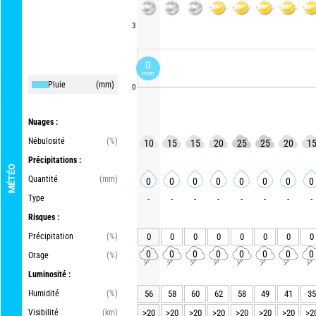
3
0
mm
Pluie
(mm)
0
Nuages :
Nébulosité
(%)
10
15
15
20
25
25
20
1
Précipitations :
MÉTÉO
Quantité
(mm)
0
0
0
0
0
0
0
0
Type
-
-
-
-
-
-
-
-
Risques :
Précipitation
(%)
0
0
0
0
0
0
0
0
0
0
0
0
0
0
0
0
Orage
(%)
Luminosité :
Humidité
(%)
56
58
60
62
58
49
41
35
Visibilité
(km)
>20
>20
>20
>20
>20
>20
>20
>2