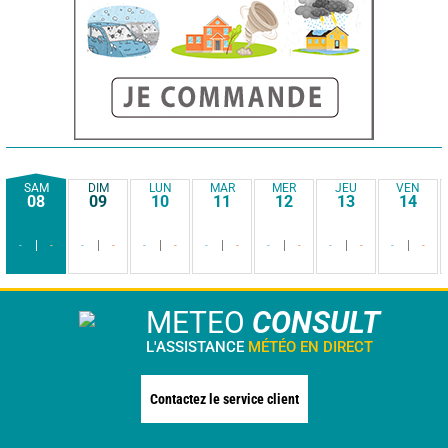
SAM
DIM
LUN
MAR
MER
JEU
VEN
08
09
10
11
12
13
14
-
-
-
-
-
-
-
-
-
-
-
-
-
-
METEO
CONSULT
L'ASSISTANCE
MÉTÉO EN DIRECT
Contactez le service client