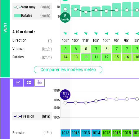
Vent moy
(km/h)
10
Rafales
(km/h)
8
0
km/h
VENT
A 10 m du sol :
Direction
105
°
100
°
110
°
105
°
100
°
95
°
95
°
95
(°)
Vitesse
8
8
5
7
6
7
7
7
(km/h)
14
13
11
11
12
15
16
16
Rafales
(km/h)
Comparer les modèles météo
1020
1013
hPa
1015
1010
Pression
(hPa)
1005
1013
1013
1013
1014
1015
1015
1015
101
Pression
(hPa)