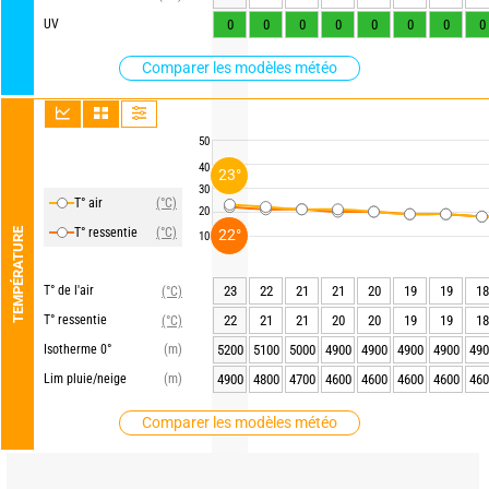
UV
0
0
0
0
0
0
0
0
Comparer les modèles météo
50
40
23°
30
T° air
(°C)
20
T° ressentie
(°C)
TEMPÉRATURE
22°
10
T° de l'air
23
22
21
21
20
19
19
18
(°C)
T° ressentie
22
21
21
20
20
19
19
18
(°C)
Isotherme 0°
(m)
5200
5100
5000
4900
4900
4900
4900
490
Lim pluie/neige
(m)
4900
4800
4700
4600
4600
4600
4600
460
Comparer les modèles météo