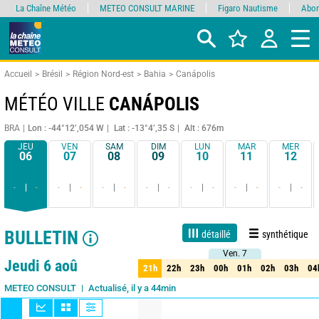
La Chaîne Météo
METEO CONSULT MARINE
Figaro Nautisme
Abon
Accueil
Brésil
Région Nord-est
Bahia
Canápolis
MÉTÉO VILLE
CANÁPOLIS
BRA
Lon : -44°12’,054 W
Lat : -13°4’,35 S
Alt : 676m
JEU
VEN
SAM
DIM
LUN
MAR
MER
06
07
08
09
10
11
12
-
-
-
-
-
-
-
-
-
-
-
-
-
-
BULLETIN
détaillé
synthétique
Ven. 7
Ven. 7
1 jour
3 jours
7 jours
15 jours
85%
Fiabilité
Jeudi 6 aoû
21h
22h
23h
00h
01h
02h
03h
04
21h
22h
23h
00h
01h
02h
03h
04
Actualisé, il y a 44min
METEO CONSULT