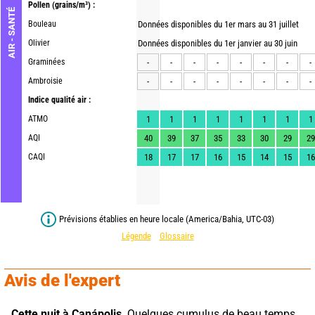
Pollen
(grains/m³) :
AIR - SANTÉ
Bouleau
Données disponibles du 1er mars au 31 juillet
Olivier
Données disponibles du 1er janvier au 30 juin
Graminées
-
-
-
-
-
-
-
-
Ambroisie
-
-
-
-
-
-
-
-
Indice qualité air :
ATMO
1
1
1
1
1
1
1
1
AQI
40
39
37
35
33
30
29
29
CAQI
18
17
17
16
15
14
15
16
Prévisions établies en heure locale (America/Bahia, UTC-03)
Légende
Glossaire
Avis de l'expert
Cette nuit à Canápolis,
 Quelques cumulus de beau temps. 