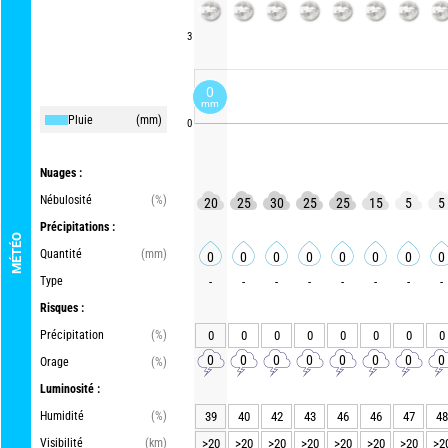
3
0
mm
Pluie
(mm)
0
Nuages :
Nébulosité
(%)
20
25
30
25
25
15
5
5
Précipitations :
MÉTÉO
Quantité
(mm)
0
0
0
0
0
0
0
0
Type
-
-
-
-
-
-
-
-
Risques :
Précipitation
(%)
0
0
0
0
0
0
0
0
0
0
0
0
0
0
0
0
Orage
(%)
Luminosité :
Humidité
(%)
39
40
42
43
46
46
47
48
Visibilité
(km)
>20
>20
>20
>20
>20
>20
>20
>2