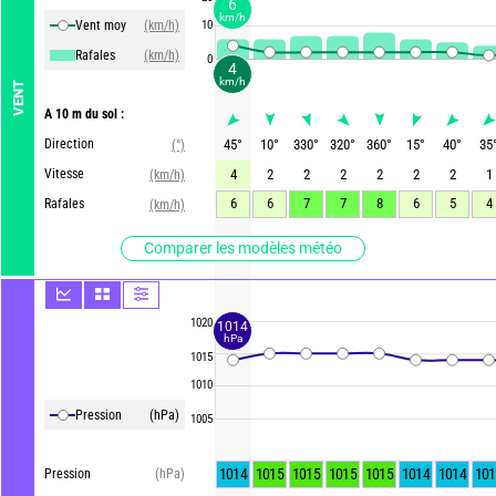
6
km/h
Vent moy
(km/h)
10
Rafales
(km/h)
0
4
km/h
VENT
A 10 m du sol :
Direction
45
°
10
°
330
°
320
°
360
°
15
°
40
°
35
(°)
Vitesse
4
2
2
2
2
2
2
1
(km/h)
6
6
7
7
8
6
5
4
Rafales
(km/h)
Comparer les modèles météo
1020
1014
hPa
1015
1010
Pression
(hPa)
1005
1014
1015
1015
1015
1015
1014
1014
101
Pression
(hPa)