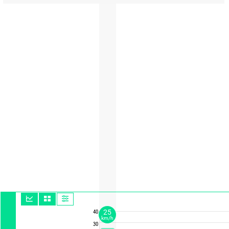
25
40
km/h
30