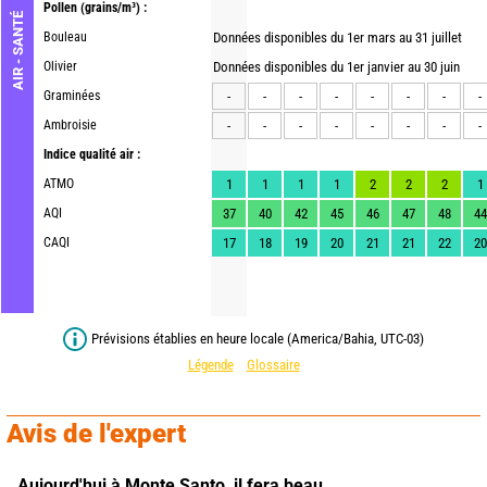
Pollen
(grains/m³) :
AIR - SANTÉ
Bouleau
Données disponibles du 1er mars au 31 juillet
Olivier
Données disponibles du 1er janvier au 30 juin
Graminées
-
-
-
-
-
-
-
-
Ambroisie
-
-
-
-
-
-
-
-
Indice qualité air :
ATMO
1
1
1
1
2
2
2
1
AQI
37
40
42
45
46
47
48
44
CAQI
17
18
19
20
21
21
22
20
Prévisions établies en heure locale (America/Bahia, UTC-03)
Légende
Glossaire
Avis de l'expert
Aujourd'hui à Monte Santo,
il fera beau.