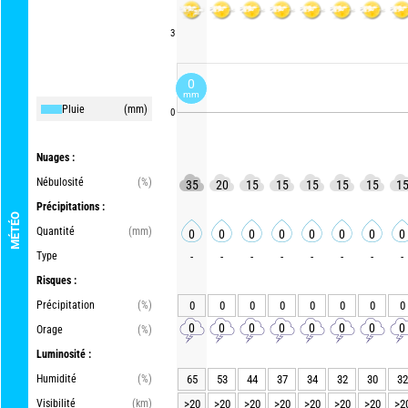
3
0
mm
Pluie
(mm)
0
Nuages :
Nébulosité
(%)
35
20
15
15
15
15
15
1
Précipitations :
MÉTÉO
Quantité
(mm)
0
0
0
0
0
0
0
0
Type
-
-
-
-
-
-
-
-
Risques :
Précipitation
(%)
0
0
0
0
0
0
0
0
0
0
0
0
0
0
0
0
Orage
(%)
Luminosité :
Humidité
(%)
65
53
44
37
34
32
30
32
Visibilité
(km)
>20
>20
>20
>20
>20
>20
>20
>2