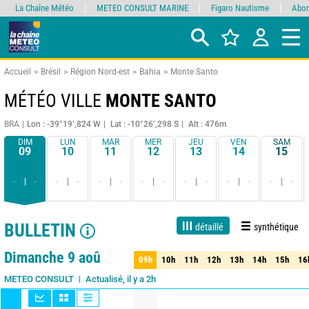
La Chaîne Météo
METEO CONSULT MARINE
Figaro Nautisme
Abon
Accueil
Brésil
Région Nord-est
Bahia
Monte Santo
MÉTÉO VILLE
MONTE SANTO
BRA
Lon : -39°19’,824 W
Lat : -10°26’,298 S
Alt : 476m
DIM
LUN
MAR
MER
JEU
VEN
SAM
09
10
11
12
13
14
15
-
-
-
-
-
-
-
-
-
-
-
-
-
-
BULLETIN
détaillé
synthétique
1 jour
3 jours
7 jours
15 jours
90%
Fiabilité
Dimanche 9 aoû
09h
10h
11h
12h
13h
14h
15h
16
09h
10h
11h
12h
13h
14h
15h
16
Actualisé, il y a 2h
METEO CONSULT