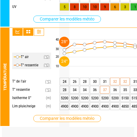
UV
5
8
10
10
9
6
3
1
Comparer les modèles météo
40
28°
30
T° air
(°C)
20
24°
T° ressentie
(°C)
TEMPÉRATURE
10
T° de l'air
24
26
28
30
31
32
32
31
(°C)
T° ressentie
28
34
34
36
37
36
35
33
(°C)
Isotherme 0°
(m)
5200
5200
5200
5200
5200
5200
5150
515
Lim pluie/neige
(m)
4900
4900
4900
4900
4900
4900
4850
485
Comparer les modèles météo