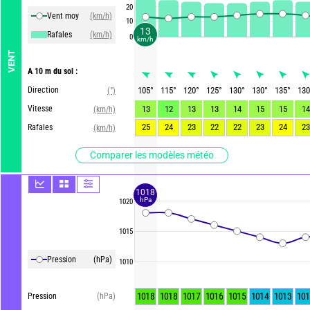
20
Vent moy
(km/h)
10
13
Rafales
(km/h)
0
km/h
VENT
A 10 m du sol :
Direction
105
°
115
°
120
°
125
°
130
°
130
°
135
°
130
(°)
Vitesse
13
12
13
13
14
15
15
14
(km/h)
25
24
23
22
22
23
24
23
Rafales
(km/h)
Comparer les modèles météo
1018
hPa
1020
1015
Pression
(hPa)
1010
1018
1018
1017
1016
1015
1014
1013
101
Pression
(hPa)