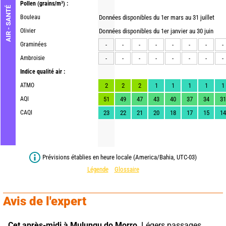
Pollen
(grains/m³) :
AIR - SANTÉ
Bouleau
Données disponibles du 1er mars au 31 juillet
Olivier
Données disponibles du 1er janvier au 30 juin
Graminées
-
-
-
-
-
-
-
-
Ambroisie
-
-
-
-
-
-
-
-
Indice qualité air :
ATMO
2
2
2
1
1
1
1
1
AQI
51
49
47
43
40
37
34
31
CAQI
23
22
21
20
18
17
15
14
Prévisions établies en heure locale (America/Bahia, UTC-03)
Légende
Glossaire
Avis de l'expert
Cet après-midi à Mulungu do Morro,
 Légers passages 