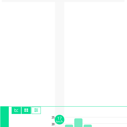
25
17
km/h
20