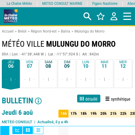
La Chaîne Météo
METEO CONSULT MARINE
Figaro Nautisme
Abon
Accueil
Brésil
Région Nord-est
Bahia
Mulungu do Morro
MÉTÉO VILLE
MULUNGU DO MORRO
BRA
Lon : -41°38’,448 W
Lat : -11°57’,924 S
Alt : 842m
JEU
VEN
SAM
DIM
LUN
MAR
MER
06
07
08
09
10
11
12
-
-
-
-
-
-
-
-
-
-
-
-
-
-
BULLETIN
détaillé
synthétique
1 jour
3 jours
7 jours
15 jours
90%
Fiabilité
Jeudi 6 aoû
16h
17h
18h
19h
20h
21h
22h
23
16h
17h
18h
19h
20h
21h
22h
23
Actualisé, il y a 4h
METEO CONSULT