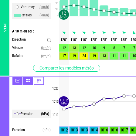
15
Vent moy
(km/h)
10
12
Rafales
(km/h)
5
km/h
VENT
A 10 m du sol :
Direction
120
°
110
°
110
°
125
°
125
°
125
°
135
°
150
(°)
Vitesse
12
13
12
10
9
8
7
7
(km/h)
17
19
24
19
13
11
11
10
Rafales
(km/h)
Comparer les modèles météo
1020
1012
1015
hPa
Pression
(hPa)
1010
1012
1013
1013
1014
1016
1016
1017
101
Pression
(hPa)