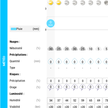
3
0
mm
Pluie
(mm)
0
Nuages :
Nébulosité
(%)
30
25
20
30
25
10
5
5
Précipitations :
MÉTÉO
Quantité
(mm)
0
0
0
0
0
0
0
0
Type
-
-
-
-
-
-
-
-
Risques :
Précipitation
(%)
0
0
0
0
0
0
0
0
0
0
0
0
0
0
0
0
Orage
(%)
Luminosité :
Humidité
(%)
34
37
44
52
59
65
69
73
Visibilité
(km)
>20
>20
>20
>20
>20
>20
>20
>2