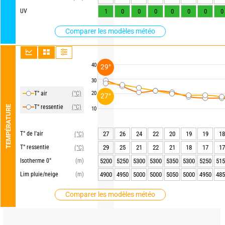
UV
1
0
0
0
0
0
0
0
Comparer les modèles météo
40
29°
30
T° air
(°C)
20
27°
T° ressentie
(°C)
TEMPÉRATURE
10
T° de l'air
27
26
24
22
20
19
19
18
(°C)
T° ressentie
29
25
21
22
21
18
17
17
(°C)
Isotherme 0°
(m)
5200
5250
5300
5300
5350
5300
5250
515
Lim pluie/neige
(m)
4900
4950
5000
5000
5050
5000
4950
485
Comparer les modèles météo