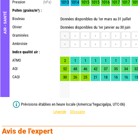
1013
1014
1015
1015
1016
1017
1017
101
Pression
(hPa)
Pollen
(grains/m³) :
AIR - SANTÉ
Bouleau
Données disponibles du 1er mars au 31 juillet
Olivier
Données disponibles du 1er janvier au 30 juin
Graminées
-
-
-
-
-
-
-
-
Ambroisie
-
-
-
-
-
-
-
-
Indice qualité air :
ATMO
2
1
1
1
1
1
1
1
AQI
52
48
46
42
37
35
34
32
CAQI
30
26
25
21
18
16
16
15
Prévisions établies en heure locale (America/Tegucigalpa, UTC-06)
Légende
Glossaire
Avis de l'expert