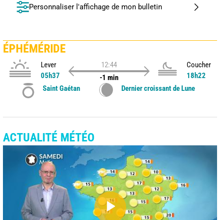
Personnaliser l'affichage de mon bulletin
ÉPHÉMÉRIDE
Lever
12:44
Coucher
05h37
18h22
-1 min
Saint Gaétan
Dernier croissant de Lune
ACTUALITÉ MÉTÉO