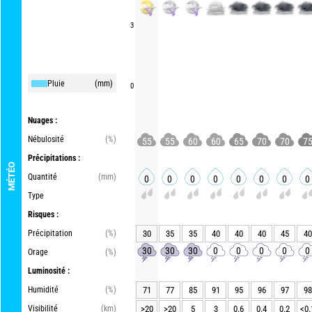
3
Pluie
(mm)
0
Nuages :
Nébulosité
(%)
55
55
60
60
65
70
70
7
Précipitations :
MÉTÉO
Quantité
(mm)
0
0
0
0
0
0
0
0
Type
Risques :
Précipitation
(%)
30
35
35
40
40
40
45
40
30
30
30
0
0
0
0
0
Orage
(%)
Luminosité :
Humidité
(%)
71
77
85
91
95
96
97
98
Visibilité
(km)
>20
>20
5
3
0.6
0.4
0.2
<0.