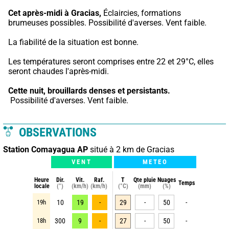
Cet après-midi à Gracias,
 Éclaircies, formations 
brumeuses possibles. Possibilité d'averses. Vent faible.
La fiabilité de la situation est bonne.
Les températures seront comprises entre 22 et 29°C, elles 
seront chaudes l'après-midi.
Cette nuit,
brouillards denses et persistants.
 Possibilité d'averses. Vent faible.
OBSERVATIONS
Station Comayagua AP
situé à 2 km de Gracias
VENT
METEO
Heure
Dir.
Vit.
Raf.
T
Qte pluie
Nuages
Temps
locale
(°)
(km/h)
(km/h)
(°C)
(mm)
(%)
19h
10
19
-
29
-
50
-
18h
300
9
-
27
-
50
-