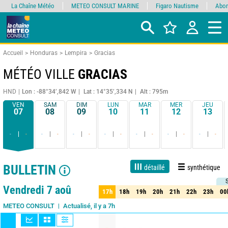
La Chaîne Météo
METEO CONSULT MARINE
Figaro Nautisme
Abon
Accueil
Honduras
Lempira
Gracias
MÉTÉO VILLE
GRACIAS
HND
Lon : -88°34’,842 W
Lat : 14°35’,334 N
Alt : 795m
VEN
SAM
DIM
LUN
MAR
MER
JEU
07
08
09
10
11
12
13
-
-
-
-
-
-
-
-
-
-
-
-
-
-
BULLETIN
détaillé
synthétique
1 jour
3 jours
7 jours
15 jours
85%
Fiabilité
Vendredi 7 aoû
17h
18h
19h
20h
21h
22h
23h
00
17h
18h
19h
20h
21h
22h
23h
00
Actualisé, il y a 7h
METEO CONSULT