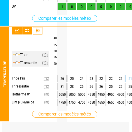
UV
1
0
0
0
0
0
0
0
Comparer les modèles météo
40
35
30
T° air
(°C)
25
T° ressentie
(°C)
TEMPÉRATURE
20
T° de l'air
26
25
24
23
22
22
22
21
(°C)
T° ressentie
31
28
26
26
26
25
25
25
(°C)
Isotherme 0°
(m)
5050
5050
5000
4950
4950
4950
4900
490
Lim pluie/neige
(m)
4750
4750
4700
4650
4650
4650
4600
460
Comparer les modèles météo