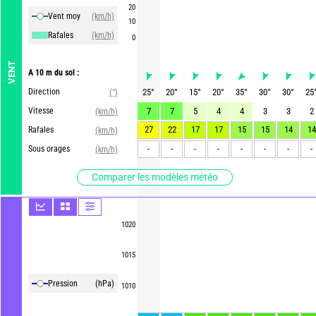
20
Vent moy
(km/h)
10
Rafales
(km/h)
0
VENT
A 10 m du sol :
Direction
25
°
20
°
15
°
20
°
35
°
30
°
30
°
25
(°)
Vitesse
7
7
5
4
4
3
3
2
(km/h)
27
22
17
17
15
15
14
14
Rafales
(km/h)
-
-
-
-
-
-
-
-
Sous orages
(km/h)
Comparer les modèles météo
1020
1015
Pression
(hPa)
1010