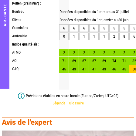
Pollen
(grains/m³) :
AIR - SANTÉ
Bouleau
Données disponibles du 1er mars au 31 juillet
Olivier
Données disponibles du 1er janvier au 30 juin
Graminées
6
6
6
6
5
5
5
5
Ambroisie
0
1
1
1
1
2
8
6
Indice qualité air :
ATMO
2
2
2
2
2
2
2
2
AQI
71
69
67
67
69
74
71
82
CAQI
45
43
41
41
43
46
45
50
Prévisions établies en heure locale (Europe/Zurich, UTC+02)
Légende
Glossaire
Avis de l'expert