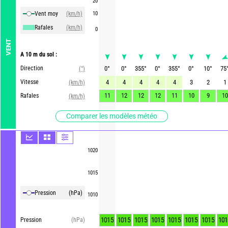
20
Vent moy
(km/h)
10
Rafales
(km/h)
0
VENT
A 10 m du sol :
Direction
0
°
0
°
355
°
0
°
355
°
0
°
10
°
75
(°)
Vitesse
4
4
4
4
4
3
2
1
(km/h)
11
12
12
12
11
10
9
10
Rafales
(km/h)
Comparer les modèles météo
1020
1015
Pression
(hPa)
1010
1015
1015
1015
1015
1015
1015
1015
101
Pression
(hPa)