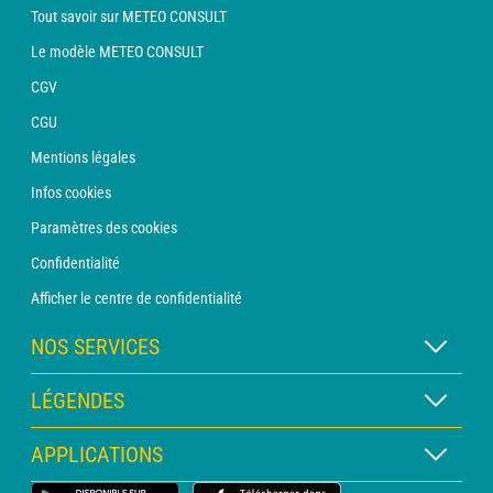
Tout savoir sur METEO CONSULT
Le modèle METEO CONSULT
CGV
CGU
Mentions légales
Infos cookies
Paramètres des cookies
Confidentialité
Afficher le centre de confidentialité
NOS SERVICES
Abonnement METEO Xpert
LÉGENDES
Abonnement METEO PRO
Légende des cartes
APPLICATIONS
Consultation avec un prévisionniste
Légende des pictogrammes