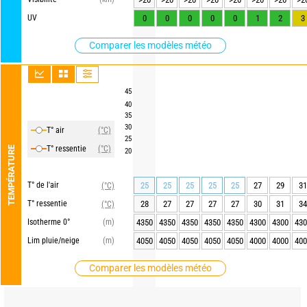
UV
0
0
0
0
0
1
2
3
Comparer les modèles météo
45
40
35
30
T° air
(°C)
25
T° ressentie
(°C)
TEMPÉRATURE
20
T° de l'air
25
25
25
25
25
27
29
31
(°C)
T° ressentie
28
27
27
27
27
30
31
34
(°C)
Isotherme 0°
(m)
4350
4350
4350
4350
4350
4300
4300
430
Lim pluie/neige
(m)
4050
4050
4050
4050
4050
4000
4000
400
Comparer les modèles météo