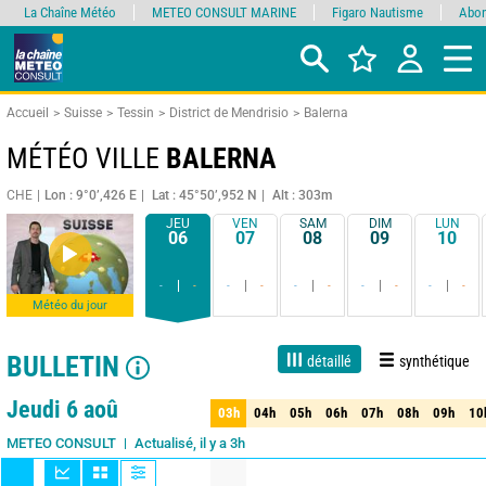
La Chaîne Météo
METEO CONSULT MARINE
Figaro Nautisme
Abon
Accueil
Suisse
Tessin
District de Mendrisio
Balerna
MÉTÉO VILLE
BALERNA
CHE
Lon : 9°0’,426 E
Lat : 45°50’,952 N
Alt : 303m
JEU
VEN
SAM
DIM
LUN
06
07
08
09
10
-
-
-
-
-
-
-
-
-
-
Météo du jour
BULLETIN
détaillé
synthétique
1 jour
3 jours
7 jours
15 jours
90%
Fiabilité
Jeudi 6 aoû
03h
04h
05h
06h
07h
08h
09h
10
03h
04h
05h
06h
07h
08h
09h
10
Actualisé, il y a 3h
METEO CONSULT