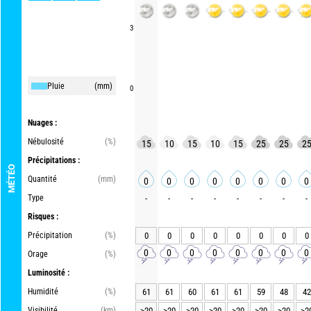
3
Pluie
(mm)
0
Nuages :
Nébulosité
(%)
15
10
15
10
15
25
25
2
Précipitations :
MÉTÉO
Quantité
(mm)
0
0
0
0
0
0
0
0
Type
-
-
-
-
-
-
-
-
Risques :
Précipitation
(%)
0
0
0
0
0
0
0
0
0
0
0
0
0
0
0
0
Orage
(%)
Luminosité :
Humidité
(%)
61
61
60
61
61
59
48
42
Visibilité
(km)
>20
>20
>20
>20
>20
>20
>20
>2