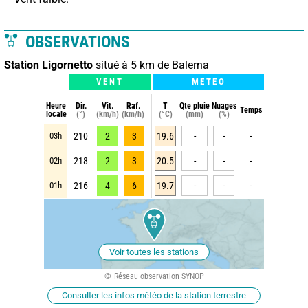
OBSERVATIONS
Station Ligornetto
situé à 5 km de Balerna
VENT
METEO
Heure
Dir.
Vit.
Raf.
T
Qte pluie
Nuages
Temps
locale
(°)
(km/h)
(km/h)
(°C)
(mm)
(%)
03h
210
2
3
19.6
-
-
-
02h
218
2
3
20.5
-
-
-
01h
216
4
6
19.7
-
-
-
Voir toutes les stations
Réseau observation SYNOP
Consulter les infos météo de la station terrestre