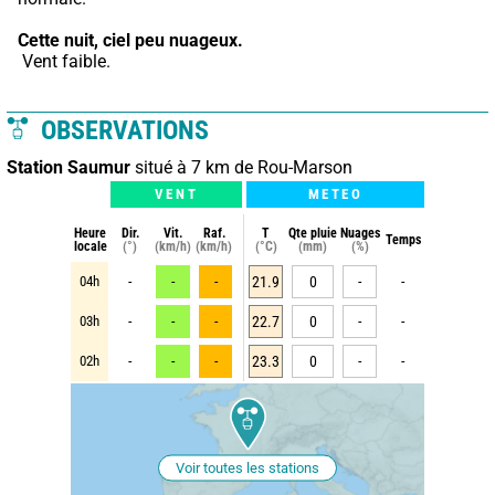
Cette nuit,
ciel peu nuageux.
 Vent faible.
OBSERVATIONS
Station Saumur
situé à 7 km de Rou-Marson
VENT
METEO
Heure
Dir.
Vit.
Raf.
T
Qte pluie
Nuages
Temps
locale
(°)
(km/h)
(km/h)
(°C)
(mm)
(%)
04h
-
-
-
21.9
0
-
-
03h
-
-
-
22.7
0
-
-
02h
-
-
-
23.3
0
-
-
Voir toutes les stations