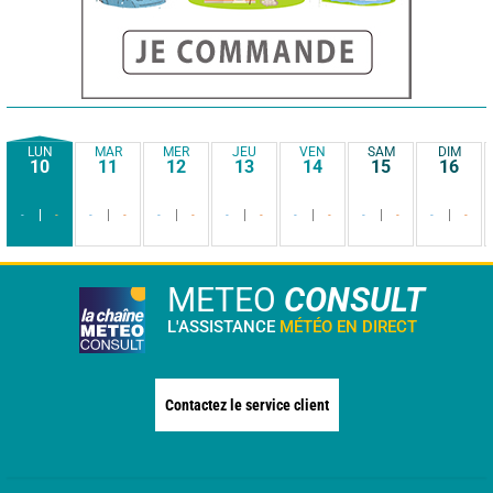
LUN
MAR
MER
JEU
VEN
SAM
DIM
10
11
12
13
14
15
16
-
-
-
-
-
-
-
-
-
-
-
-
-
-
METEO
CONSULT
L'ASSISTANCE
MÉTÉO EN DIRECT
Contactez le service client