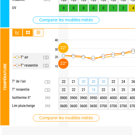
UV
0
0
0
0
0
1
2
4
Comparer les modèles météo
40
22°
30
T° air
(°C)
20
22°
T° ressentie
(°C)
TEMPÉRATURE
10
T° de l'air
22
21
20
20
20
22
24
26
(°C)
T° ressentie
22
22
21
18
22
24
25
28
(°C)
Isotherme 0°
(m)
3900
3900
3900
3950
4000
4000
4000
400
Lim pluie/neige
(m)
3600
3600
3600
3650
3700
3700
3700
370
Comparer les modèles météo