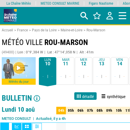
La Chaîne Météo
METEO CONSULT MARINE
Figaro Nautisme
Abon
Accueil
France
Pays de la Loire
Maine-et-Loire
Rou-Marson
MÉTÉO VILLE
ROU-MARSON
(49400)
Lon : 0°9’,384 W
Lat : 47°14’,058 N
Alt : 41m
LUN
MAR
MER
JEU
VEN
10
11
12
13
14
-
-
-
-
-
-
-
-
-
-
Météo du jour
BULLETIN
détaillé
synthétique
Live
1 jour
3 jours
7 jours
15 jours
90%
Fiabilité
Lundi 10 aoû
04h
05h
06h
07h
08h
09h
10h
11
04h
05h
06h
07h
08h
09h
10h
11
Actualisé, il y a 4h
METEO CONSULT