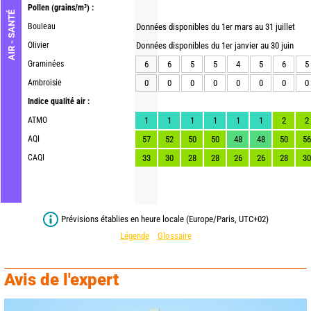
Pollen
(grains/m³) :
AIR - SANTÉ
Bouleau
Données disponibles du 1er mars au 31 juillet
Olivier
Données disponibles du 1er janvier au 30 juin
Graminées
6
6
5
5
4
5
6
5
Ambroisie
0
0
0
0
0
0
0
0
Indice qualité air :
ATMO
1
1
1
1
1
1
2
2
AQI
57
52
50
50
48
48
50
56
CAQI
33
30
28
28
26
26
28
30
Prévisions établies en heure locale (Europe/Paris, UTC+02)
Légende
Glossaire
Avis de l'expert