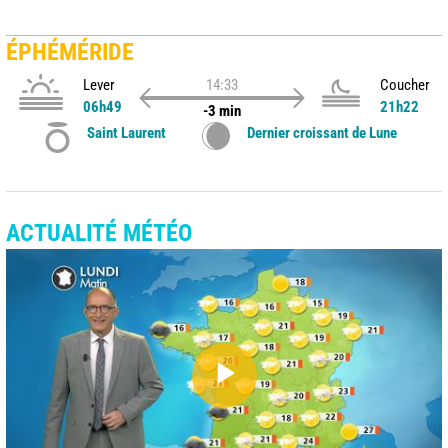
ÉPHÉMÉRIDE
Lever
14:33
Coucher
06h49
21h22
-3 min
Saint Laurent
Dernier croissant de Lune
ACTUALITÉ MÉTÉO