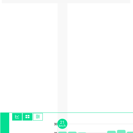
21
30
km/h