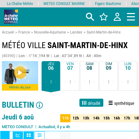
La Chaîne Météo
METEO CONSULT MARINE
Figaro Nautisme
Abon
Accueil
France
Nouvelle-Aquitaine
Landes
Saint-Martin-de-Hinx
MÉTÉO VILLE
SAINT-MARTIN-DE-HINX
(40390)
Lon : -1°16’,194 W
Lat : 43°34’,89 N
Alt : 40m
JEU
VEN
SAM
DIM
LUN
06
07
08
09
10
-
-
-
-
-
-
-
-
-
-
Météo du jour
BULLETIN
détaillé
synthétique
Live
1 jour
3 jours
7 jours
15 jours
80%
Fiabilité
Jeudi 6 aoû
11h
12h
13h
14h
15h
16h
17h
18
11h
12h
13h
14h
15h
16h
17h
18
Actualisé, il y a 4h
METEO CONSULT