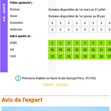
Pollen
(grains/m³) :
AIR - SANTÉ
Bouleau
Données disponibles du 1er mars au 31 juillet
Olivier
Données disponibles du 1er janvier au 30 juin
Graminées
6
5
5
6
6
5
5
4
Ambroisie
0
0
0
0
0
0
0
0
Indice qualité air :
ATMO
2
2
2
2
2
2
2
2
AQI
56
59
62
62
63
62
61
60
CAQI
25
27
28
28
29
28
28
27
Prévisions établies en heure locale (Europe/Paris, UTC+02)
Légende
Glossaire
Avis de l'expert