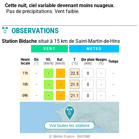
Cette nuit,
ciel variable devenant moins nuageux.
 Pas de précipitations. Vent faible.
OBSERVATIONS
Station Bidache
situé à 15 km de Saint-Martin-de-Hinx
VENT
METEO
Heure
Dir.
Vit.
Raf.
T
Qte pluie
Nuages
Temps
locale
(°)
(km/h)
(km/h)
(°C)
(mm)
(%)
11h
-
-
-
22.5
0
-
-
10h
-
-
-
21.5
0
-
-
09h
-
-
-
21.1
0
-
-
Voir toutes les stations
Météo France - RADOME