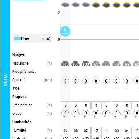
3
0
mm
Pluie
(mm)
0
Nuages :
Nébulosité
(%)
100
100
100
65
65
70
65
6
Précipitations :
MÉTÉO
Quantité
(mm)
0
0
0
0
0
0
0
0
Type
-
-
-
-
-
-
-
-
Risques :
Précipitation
(%)
0
0
0
0
0
0
0
0
0
0
0
0
0
0
0
0
Orage
(%)
Luminosité :
Humidité
(%)
59
56
53
52
50
50
54
51
Visibilité
(km)
>20
>20
>20
>20
>20
>20
>20
>2