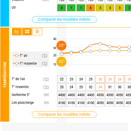
UV
0
1
1
6
5
4
3
2
Comparer les modèles météo
40
23°
30
T° air
(°C)
20
22°
T° ressentie
(°C)
TEMPÉRATURE
10
T° de l'air
22
23
24
25
26
26
26
26
(°C)
T° ressentie
23
24
25
32
34
31
30
30
(°C)
Isotherme 0°
(m)
4400
4400
4400
4400
4350
4350
4350
435
Lim pluie/neige
(m)
4100
4100
4100
4100
4050
4050
4050
405
Comparer les modèles météo