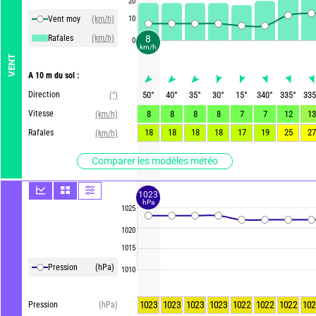
20
Vent moy
(km/h)
10
Rafales
(km/h)
8
0
km/h
VENT
A 10 m du sol :
Direction
50
°
40
°
35
°
30
°
15
°
340
°
335
°
335
(°)
Vitesse
8
8
8
8
7
7
12
13
(km/h)
18
18
18
18
17
19
25
27
Rafales
(km/h)
Comparer les modèles météo
1023
hPa
1025
1020
1015
Pression
(hPa)
1010
1023
1023
1023
1023
1022
1022
1022
102
Pression
(hPa)