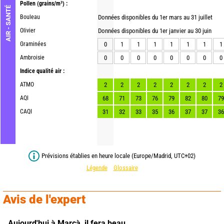
Pollen
(grains/m³) :
AIR - SANTÉ
Bouleau
Données disponibles du 1er mars au 31 juillet
Olivier
Données disponibles du 1er janvier au 30 juin
Graminées
0
1
1
1
1
1
1
1
Ambroisie
0
0
0
0
0
0
0
0
Indice qualité air :
ATMO
2
2
2
2
2
2
2
2
AQI
68
71
73
76
79
82
80
79
CAQI
31
32
33
35
36
37
37
36
Prévisions établies en heure locale (Europe/Madrid, UTC+02)
Légende
Glossaire
Avis de l'expert
Aujourd'hui à Marçà,
il fera beau.