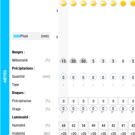
3
Pluie
(mm)
0
Nuages :
Nébulosité
(%)
15
30
30
5
5
5
0
5
Précipitations :
MÉTÉO
Quantité
(mm)
0
0
0
0
0
0
0
0
Type
-
-
-
-
-
-
-
-
Risques :
Précipitation
(%)
0
0
0
0
0
0
0
0
0
0
0
0
0
0
0
0
Orage
(%)
Luminosité :
Humidité
(%)
68
62
54
49
44
42
41
42
Visibilité
(km)
>20
>20
>20
>20
>20
>20
>20
>2