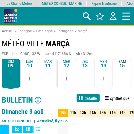
La Chaîne Météo
METEO CONSULT MARINE
Figaro Nautisme
Abon
Accueil
Espagne
Catalogne
Tarragone
Marçà
MÉTÉO VILLE
MARÇÀ
ESP
Lon : 0°48’,132 W
Lat : 41°7’,686 N
Alt : 312m
DIM
LUN
MAR
MER
JEU
VEN
SAM
09
10
11
12
13
14
15
-
-
-
-
-
-
-
-
-
-
-
-
-
-
BULLETIN
détaillé
synthétique
1 jour
3 jours
7 jours
15 jours
85%
Fiabilité
Dimanche 9 aoû
10h
11h
12h
13h
14h
15h
16h
17
10h
11h
12h
13h
14h
15h
16h
17
Actualisé, il y a 3h
METEO CONSULT