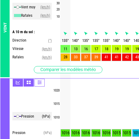
30
Vent moy
(km/h)
20
Rafales
(km/h)
10
VENT
A 10 m du sol :
Direction
135
°
140
°
135
°
135
°
135
°
140
°
140
°
140
(°)
Vitesse
11
13
16
17
18
19
19
19
(km/h)
28
33
37
39
41
41
42
43
Rafales
(km/h)
Comparer les modèles météo
1020
1015
Pression
(hPa)
1010
1016
1016
1016
1016
1016
1015
1015
101
Pression
(hPa)