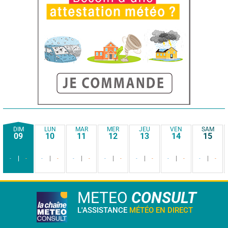
DIM
LUN
MAR
MER
JEU
VEN
SAM
09
10
11
12
13
14
15
-
-
-
-
-
-
-
-
-
-
-
-
-
-
METEO
CONSULT
L'ASSISTANCE
MÉTÉO EN DIRECT