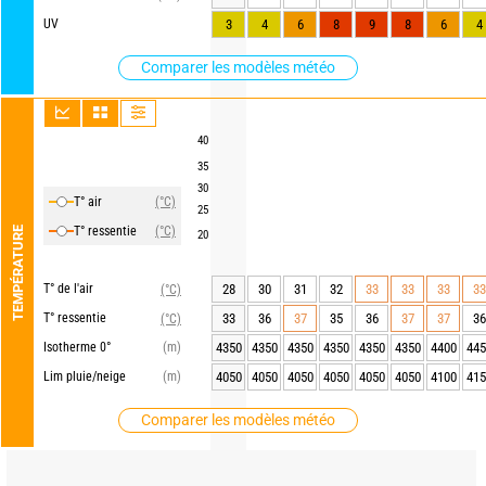
UV
3
4
6
8
9
8
6
4
Comparer les modèles météo
40
35
30
T° air
(°C)
25
T° ressentie
(°C)
TEMPÉRATURE
20
T° de l'air
28
30
31
32
33
33
33
33
(°C)
T° ressentie
33
36
37
35
36
37
37
36
(°C)
Isotherme 0°
(m)
4350
4350
4350
4350
4350
4350
4400
445
Lim pluie/neige
(m)
4050
4050
4050
4050
4050
4050
4100
415
Comparer les modèles météo