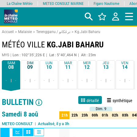
La Chaîne Météo
METEO CONSULT MARINE
Figaro Nautisme
Abon
Accueil
Malaisie
Terengganu / ترڠڬانو
Kg.Jabi Baharu
MÉTÉO VILLE
KG.JABI BAHARU
MYS
Lon : 102°35’,226 E
Lat : 5°40’,464 N
Alt : 23m
SAM
DIM
LUN
MAR
MER
JEU
VEN
08
09
10
11
12
13
14
-
-
-
-
-
-
-
-
-
-
-
-
-
-
BULLETIN
détaillé
synthétique
Dim. 9
Dim. 9
1 jour
3 jours
7 jours
15 jours
90%
Fiabilité
Samedi 8 aoû
21h
22h
23h
00h
01h
02h
03h
04
21h
22h
23h
00h
01h
02h
03h
04
Actualisé, il y a 3h
METEO CONSULT