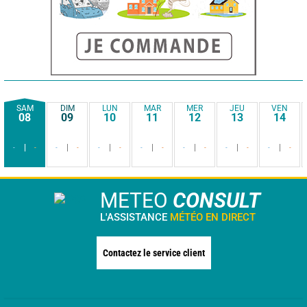
SAM
DIM
LUN
MAR
MER
JEU
VEN
08
09
10
11
12
13
14
-
-
-
-
-
-
-
-
-
-
-
-
-
-
METEO
CONSULT
L'ASSISTANCE
MÉTÉO EN DIRECT
Contactez le service client