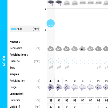
3
0
mm
Pluie
(mm)
0
Nuages :
Nébulosité
(%)
55
55
55
50
40
45
60
6
Précipitations :
MÉTÉO
Quantité
(mm)
0
0
0
0
0
0
0
0
Type
-
-
-
Risques :
Précipitation
(%)
40
30
20
0
0
0
20
20
40
30
20
10
10
10
20
2
Orage
(%)
Luminosité :
Humidité
(%)
88
91
92
93
94
94
93
93
Visibilité
(km)
5
3
2
2
1
1
1
2