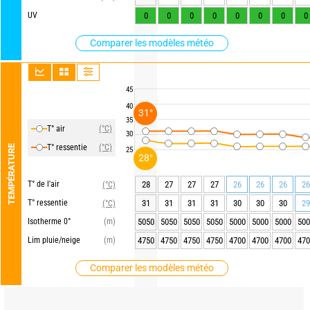
UV
0
0
0
0
0
0
0
0
Comparer les modèles météo
45
40
31°
35
T° air
(°C)
30
T° ressentie
(°C)
TEMPÉRATURE
25
28°
T° de l'air
28
27
27
27
26
26
26
26
(°C)
T° ressentie
31
31
31
31
30
30
30
29
(°C)
Isotherme 0°
(m)
5050
5050
5050
5050
5000
5000
5000
500
Lim pluie/neige
(m)
4750
4750
4750
4750
4700
4700
4700
470
Comparer les modèles météo