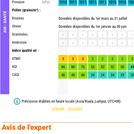
1010
1011
1011
1011
1011
1010
1010
100
Pression
(hPa)
Pollen
(grains/m³) :
AIR - SANTÉ
Bouleau
Données disponibles du 1er mars au 31 juillet
Olivier
Données disponibles du 1er janvier au 30 juin
Graminées
-
-
-
-
-
-
-
-
Ambroisie
-
-
-
-
-
-
-
-
Indice qualité air :
ATMO
3
3
3
2
2
2
2
2
AQI
86
80
76
53
52
52
50
49
CAQI
46
46
46
24
24
24
23
23
Prévisions établies en heure locale (Asia/Kuala_Lumpur, UTC+08)
Légende
Glossaire
Avis de l'expert