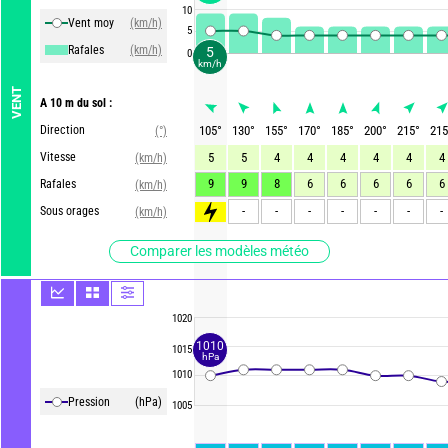
10
Vent moy
(km/h)
5
Rafales
(km/h)
5
0
km/h
VENT
A 10 m du sol :
Direction
105
°
130
°
155
°
170
°
185
°
200
°
215
°
215
(°)
Vitesse
5
5
4
4
4
4
4
4
(km/h)
9
9
8
6
6
6
6
6
Rafales
(km/h)
>85
-
-
-
-
-
-
-
Sous orages
(km/h)
Comparer les modèles météo
1020
1010
1015
hPa
1010
Pression
(hPa)
1005