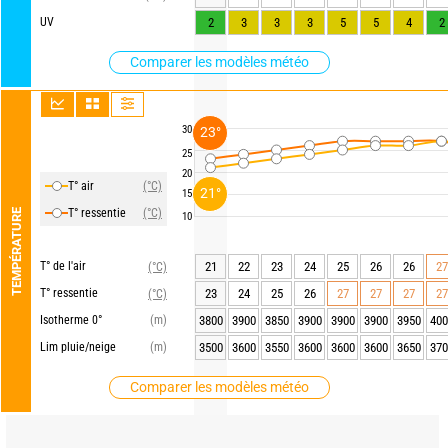
UV
2
3
3
3
5
5
4
2
Comparer les modèles météo
30
23°
25
20
T° air
(°C)
21°
15
T° ressentie
(°C)
TEMPÉRATURE
10
T° de l'air
21
22
23
24
25
26
26
27
(°C)
T° ressentie
23
24
25
26
27
27
27
27
(°C)
Isotherme 0°
(m)
3800
3900
3850
3900
3900
3900
3950
400
Lim pluie/neige
(m)
3500
3600
3550
3600
3600
3600
3650
370
Comparer les modèles météo