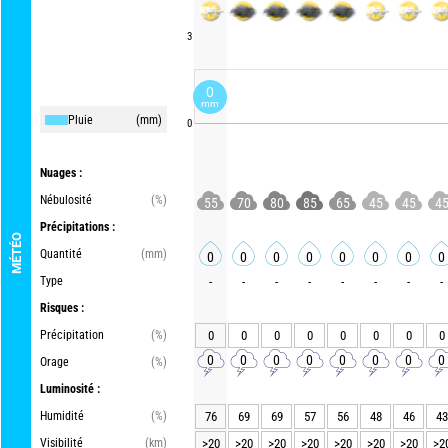
3
0
mm
Pluie
(mm)
0
Nuages :
Nébulosité
(%)
55
70
80
85
65
45
45
4
Précipitations :
MÉTÉO
Quantité
(mm)
0
0
0
0
0
0
0
0
Type
-
-
-
-
-
-
-
-
Risques :
Précipitation
(%)
0
0
0
0
0
0
0
0
0
0
0
0
0
0
0
0
Orage
(%)
Luminosité :
Humidité
(%)
76
69
69
57
56
48
46
43
Visibilité
(km)
>20
>20
>20
>20
>20
>20
>20
>2