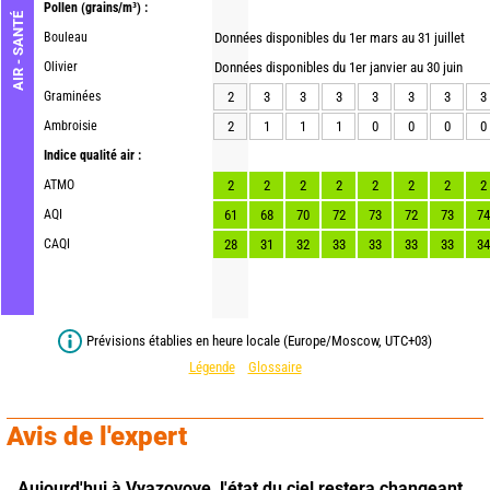
Pollen
(grains/m³) :
AIR - SANTÉ
Bouleau
Données disponibles du 1er mars au 31 juillet
Olivier
Données disponibles du 1er janvier au 30 juin
Graminées
2
3
3
3
3
3
3
3
Ambroisie
2
1
1
1
0
0
0
0
Indice qualité air :
ATMO
2
2
2
2
2
2
2
2
AQI
61
68
70
72
73
72
73
74
CAQI
28
31
32
33
33
33
33
34
Prévisions établies en heure locale (Europe/Moscow, UTC+03)
Légende
Glossaire
Avis de l'expert
Aujourd'hui à Vyazovoye,
l'état du ciel restera changeant.