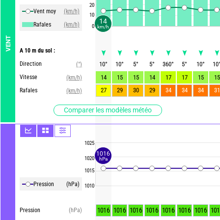
20
Vent moy
(km/h)
10
14
Rafales
(km/h)
0
km/h
VENT
A 10 m du sol :
Direction
10
°
10
°
5
°
5
°
360
°
5
°
10
°
10
(°)
Vitesse
14
15
15
14
17
17
15
15
(km/h)
27
29
30
29
34
34
34
31
Rafales
(km/h)
Comparer les modèles météo
1025
1016
1020
hPa
1015
Pression
(hPa)
1010
1016
1016
1016
1016
1016
1016
1016
101
Pression
(hPa)