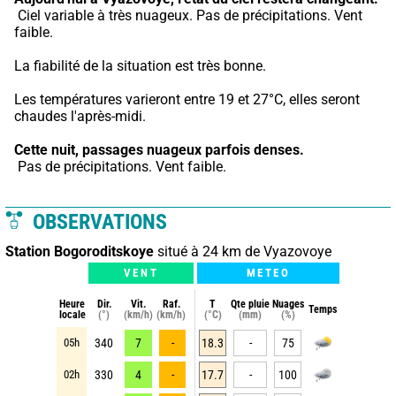
 Ciel variable à très nuageux. Pas de précipitations. Vent 
faible.
La fiabilité de la situation est très bonne.
Les températures varieront entre 19 et 27°C, elles seront 
chaudes l'après-midi.
Cette nuit,
passages nuageux parfois denses.
 Pas de précipitations. Vent faible.
OBSERVATIONS
Station Bogoroditskoye
situé à 24 km de Vyazovoye
VENT
METEO
Heure
Dir.
Vit.
Raf.
T
Qte pluie
Nuages
Temps
locale
(°)
(km/h)
(km/h)
(°C)
(mm)
(%)
05h
340
7
-
18.3
-
75
02h
330
4
-
17.7
-
100