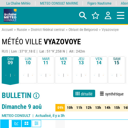
La Chaîne Météo
METEO CONSULT MARINE
Figaro Nautisme
Abon
Accueil
Russie
District fédéral central
Oblast de Belgorod
Vyazovoye
MÉTÉO VILLE
VYAZOVOYE
RUS
Lon : 37°0’,18 E
Lat : 51°9’,258 N
Alt : 242m
DIM
LUN
MAR
MER
JEU
VEN
SAM
09
10
11
12
13
14
15
-
-
-
-
-
-
-
-
-
-
-
-
-
-
BULLETIN
détaillé
synthétique
1 jour
3 jours
7 jours
15 jours
90%
Fiabilité
Dimanche 9 aoû
09h
10h
11h
12h
13h
14h
15h
16
09h
10h
11h
12h
13h
14h
15h
16
Actualisé, il y a 3h
METEO CONSULT