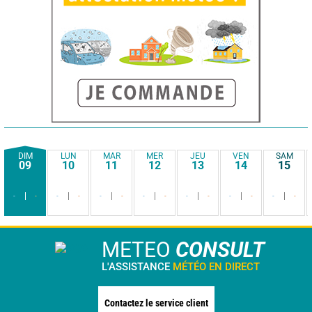
DIM
LUN
MAR
MER
JEU
VEN
SAM
09
10
11
12
13
14
15
-
-
-
-
-
-
-
-
-
-
-
-
-
-
METEO
CONSULT
L'ASSISTANCE
MÉTÉO EN DIRECT
Contactez le service client