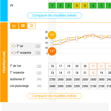
UV
1
2
2
3
3
2
2
1
Comparer les modèles météo
25
16°
20
15
T° air
(°C)
10
13°
T° ressentie
(°C)
TEMPÉRATURE
5
T° de l'air
16
17
19
20
20
21
21
21
(°C)
T° ressentie
13
14
17
18
21
22
19
20
(°C)
Isotherme 0°
(m)
2700
2600
2650
2500
2650
2450
2400
240
Lim pluie/neige
(m)
2400
2300
2350
2200
2350
2150
2100
210
Comparer les modèles météo