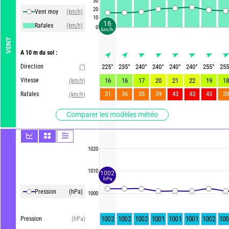
30
20
Vent moy
(km/h)
10
16
Rafales
(km/h)
0
km/h
VENT
A 10 m du sol :
Direction
225
°
235
°
240
°
240
°
240
°
240
°
255
°
255
(°)
Vitesse
16
16
17
20
21
22
19
18
(km/h)
31
36
35
39
43
43
43
38
Rafales
(km/h)
Comparer les modèles météo
1020
1010
1002
hPa
Pression
(hPa)
1000
1002
1002
1002
1001
1001
1001
1002
100
Pression
(hPa)