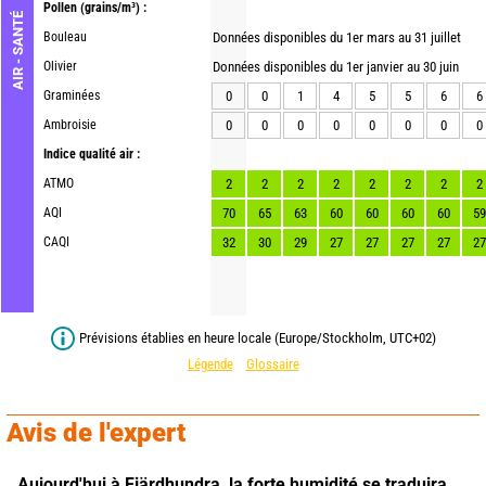
Pollen
(grains/m³) :
AIR - SANTÉ
Bouleau
Données disponibles du 1er mars au 31 juillet
Olivier
Données disponibles du 1er janvier au 30 juin
Graminées
0
0
1
4
5
5
6
6
Ambroisie
0
0
0
0
0
0
0
0
Indice qualité air :
ATMO
2
2
2
2
2
2
2
2
AQI
70
65
63
60
60
60
60
59
CAQI
32
30
29
27
27
27
27
27
Prévisions établies en heure locale (Europe/Stockholm, UTC+02)
Légende
Glossaire
Avis de l'expert
Aujourd'hui à Fjärdhundra,
la forte humidité se traduira 