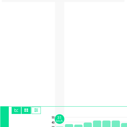
31
50
km/h
40