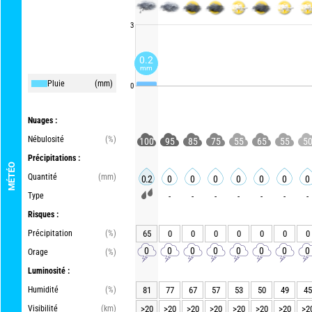
3
0.2
mm
Pluie
(mm)
0
Nuages :
Nébulosité
(%)
100
95
85
75
55
65
55
5
Précipitations :
MÉTÉO
Quantité
(mm)
0.2
0
0
0
0
0
0
0
Type
-
-
-
-
-
-
-
Risques :
Précipitation
(%)
65
0
0
0
0
0
0
0
0
0
0
0
0
0
0
0
Orage
(%)
Luminosité :
Humidité
(%)
81
77
67
57
53
50
49
45
Visibilité
(km)
>20
>20
>20
>20
>20
>20
>20
>2