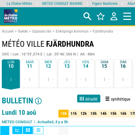
La Chaîne Météo
METEO CONSULT MARINE
Figaro Nautisme
Abon
Accueil
Suède
Uppsala län
Enköpings kommun
Fjärdhundra
MÉTÉO VILLE
FJÄRDHUNDRA
SWE
Lon : 16°55’,074 E
Lat : 59°46’,566 N
Alt : 48m
LUN
MAR
MER
JEU
VEN
SAM
DIM
10
11
12
13
14
15
16
-
-
-
-
-
-
-
-
-
-
-
-
-
-
BULLETIN
détaillé
synthétique
1 jour
3 jours
7 jours
15 jours
90%
Fiabilité
Lundi 10 aoû
10h
11h
12h
13h
14h
15h
16h
17
10h
11h
12h
13h
14h
15h
16h
17
Actualisé, il y a 5h
METEO CONSULT