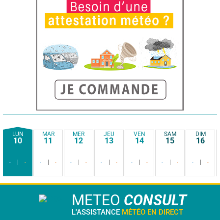
LUN
MAR
MER
JEU
VEN
SAM
DIM
10
11
12
13
14
15
16
-
-
-
-
-
-
-
-
-
-
-
-
-
-
METEO
CONSULT
L'ASSISTANCE
MÉTÉO EN DIRECT